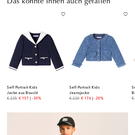
Das könnte Ihnen auch gefallen
Self-Portrait Kids
Self-Portrait Kids
S
Jacke aus Bouclé
Jeansjacke
B
original price
discount price
original price
discount price
or
€ 225
€ 157
-30%
€ 220
€ 176
-20%
€