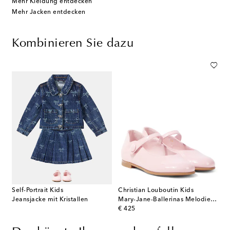
Mehr Kleidung entdecken
Mehr Jacken entdecken
Kombinieren Sie dazu
Self-Portrait Kids
Christian Louboutin Kids
Jeansjacke mit Kristallen
Mary-Jane-Ballerinas Melodie Chick aus Lackleder
original price
€ 425