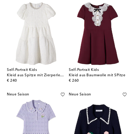
Self-Portrait Kids
Self-Portrait Kids
Kleid aus Spitze mit Zierperlen und Kristallen
Kleid aus Baumwolle mit SPitze
original price
original price
€ 240
€ 260
Neue Saison
Neue Saison