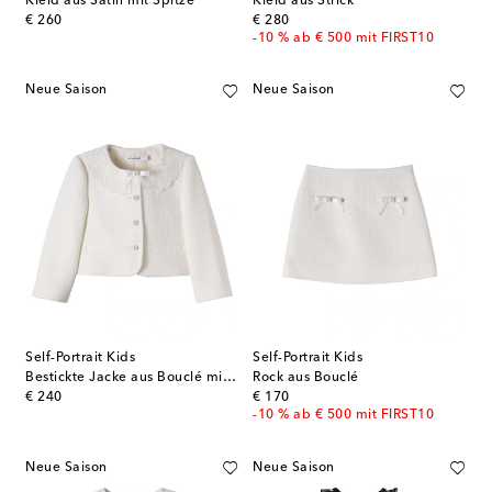
Kleid aus Satin mit Spitze
Kleid aus Strick
original price
original price
€ 260
€ 280
-10 % ab € 500 mit FIRST10
Neue Saison
Neue Saison
Self-Portrait Kids
Self-Portrait Kids
Bestickte Jacke aus Bouclé mit Spitze
Rock aus Bouclé
original price
original price
€ 240
€ 170
-10 % ab € 500 mit FIRST10
Neue Saison
Neue Saison