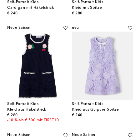
Self-Portrait Kids
Self-Portrait Kids
Cardigan mit Häkelstrick
Kleid mit Spitze
original price
original price
€ 240
€ 280
Neue Saison
neu
Self-Portrait Kids
Self-Portrait Kids
Kleid aus Häkelstrick
Kleid aus Guipure-Spitze
original price
original price
€ 280
€ 240
-10 % ab € 500 mit FIRST10
Neue Saison
Neue Saison