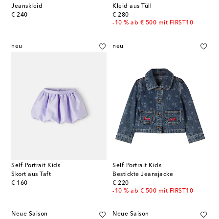
Jeanskleid
Kleid aus Tüll
original price
original price
€ 240
€ 280
-10 % ab € 500 mit FIRST10
neu
neu
Self-Portrait Kids
Self-Portrait Kids
Skort aus Taft
Bestickte Jeansjacke
original price
original price
€ 160
€ 220
-10 % ab € 500 mit FIRST10
Neue Saison
Neue Saison