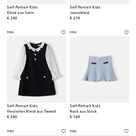
Self-Portrait Kids
Self-Portrait Kids
Kleid aus Satin
Jeanskleid
original price
original price
€ 240
€ 210
neu
neu
Self-Portrait Kids
Self-Portrait Kids
Verziertes Kleid aus Tweed
Rock aus Strick
original price
original price
€ 260
€ 160
neu
neu