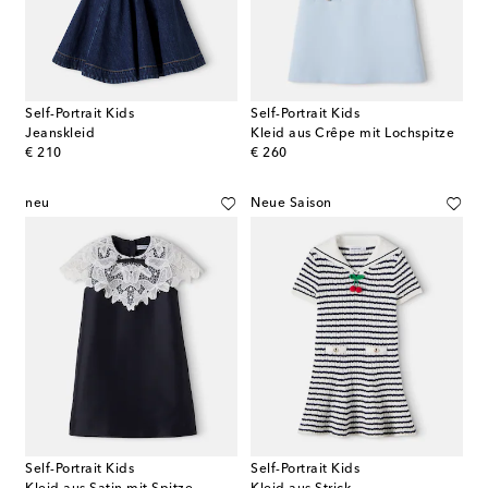
Self-Portrait Kids
Self-Portrait Kids
Jeanskleid
Kleid aus Crêpe mit Lochspitze
original price
original price
€ 210
€ 260
neu
Neue Saison
Self-Portrait Kids
Self-Portrait Kids