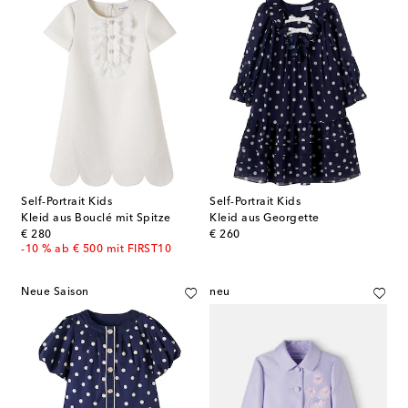
Self-Portrait Kids
Self-Portrait Kids
Kleid aus Bouclé mit Spitze
Kleid aus Georgette
original price
original price
€ 280
€ 260
-10 % ab € 500 mit FIRST10
Neue Saison
neu