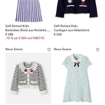
Self-Portrait Kids
Self-Portrait Kids
Besticktes Kleid aus Pointelle-Strick
Cardigan aus Häkelstrick
original price
original price
€ 280
€ 260
-10 % ab € 500 mit FIRST10
Neue Saison
Neue Saison