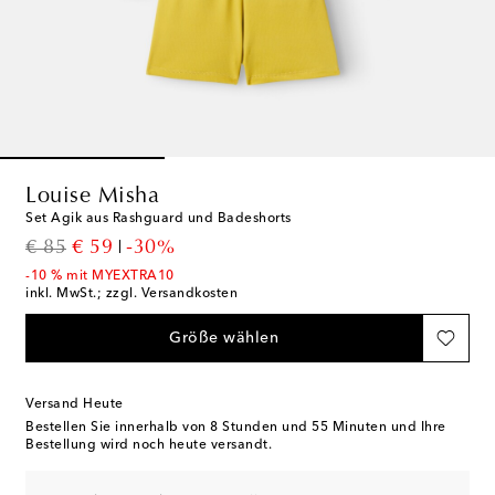
Louise Misha
Set Agik aus Rashguard und Badeshorts
original price
discount price
€ 85
€ 59
-30%
-10 % mit MYEXTRA10
inkl. MwSt.; zzgl. Versandkosten
Größe wählen
Versand Heute
Bestellen Sie innerhalb von
8 Stunden und 55 Minuten
und Ihre
Bestellung wird noch heute versandt.