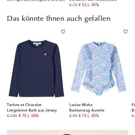
original price
discount price
€ 75
€ 52
-30%
Das könnte Ihnen auch gefallen
Tartine et Chocolat
Louise Misha
F
und Badehose
Longsleeve Bath aus Jersey
Badeanzug Aurelie
original price
discount price
original price
discount price
or
€ 100
€ 70
-30%
€ 90
€ 72
-20%
€