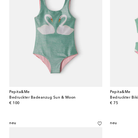
Pepita&Me
Pepita&Me
Bedruckter Badeanzug Sun & Moon
Bedruckter Bik
original price
original price
€ 100
€ 75
neu
neu