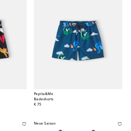
Pepita&Me
Badeshorts
original price
€ 75
Neue Saison