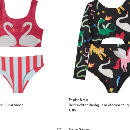
Pepita&Me
kini Sun&Moon
Bedruckter Rashguard-Badeanzug
original price
€ 85
Neue Saison