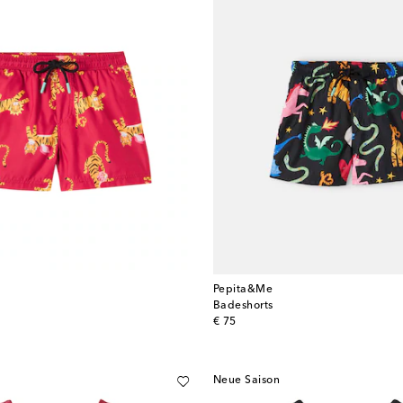
Pepita&Me
Badeshorts
original price
€ 75
Neue Saison