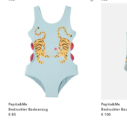
Pepita&Me
Pepita&Me
Bedruckter Badeanzug
Bedruckter B
original price
original price
€ 85
€ 100