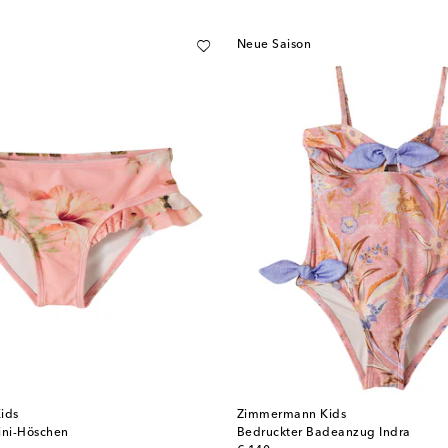
Neue Saison
ids
Zimmermann Kids
ini-Höschen
Bedruckter Badeanzug Indra