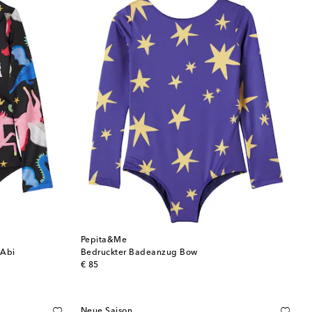
Pepita&Me
 Abi
Bedruckter Badeanzug Bow
original price
€ 85
Neue Saison