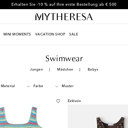
Erhalten Sie -10 % auf Ihre erste Bestellung ab € 500
MINI MOMENTS
VACATION SHOP
SALE
Swimwear
Jungen
Mädchen
Babys
Material
Farbe
Muster
Exklusiv