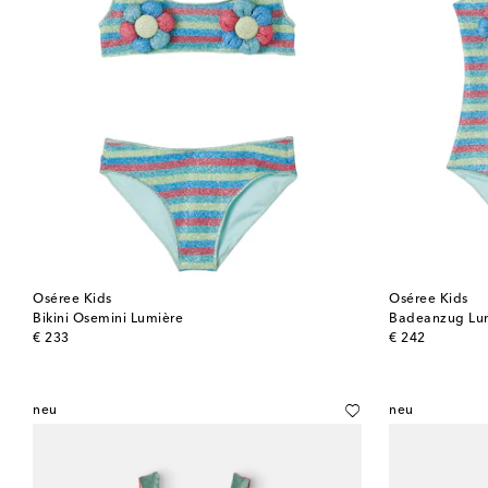
Oséree Kids
Oséree Kids
Bikini Osemini Lumière
Badeanzug Lu
original price
original price
€ 233
€ 242
neu
neu