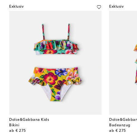
Exklusiv
Exklusiv
Dolce&Gabbana Kids
Dolce&Gabban
Bikini
Badeanzug
original price
original price
ab
€ 275
ab
€ 275