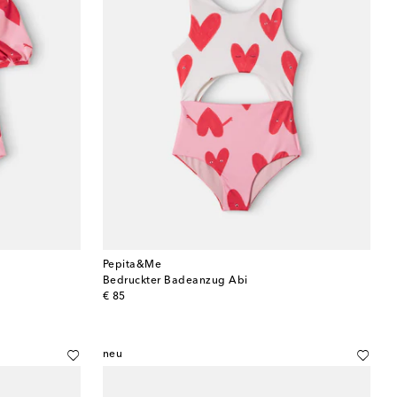
Pepita&Me
Bedruckter Badeanzug Abi
original price
€ 85
neu