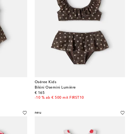
Oséree Kids
Bikini Osemini Lumière
original price
€ 165
-10 % ab € 500 mit FIRST10
neu