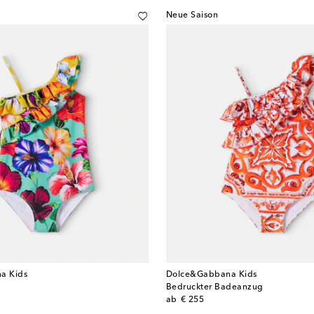
Neue Saison
a Kids
Dolce&Gabbana Kids
Bedruckter Badeanzug
original price
ab
€ 255