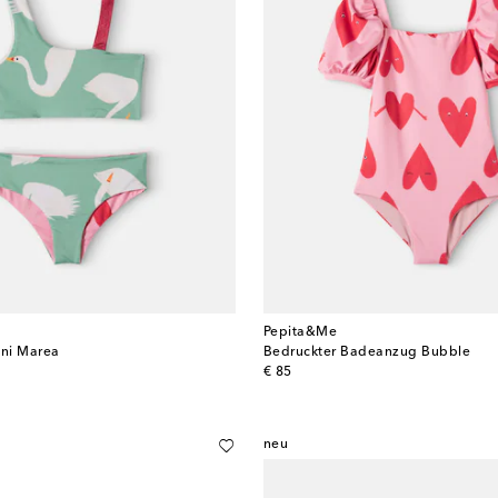
Pepita&Me
ini Marea
Bedruckter Badeanzug Bubble
original price
€ 85
neu