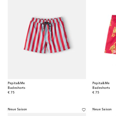
Pepita&Me
Pepita&Me
Badeshorts
Badeshorts
original price
original price
€ 75
€ 75
Neue Saison
Neue Saison