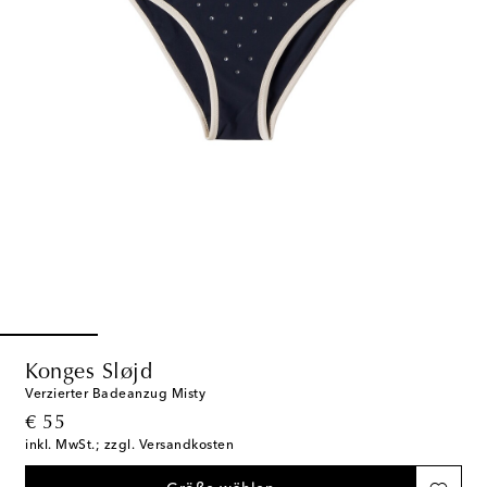
Konges Sløjd
Verzierter Badeanzug Misty
original price
€ 55
inkl. MwSt.; zzgl. Versandkosten