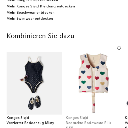
Mehr Konges Sløjd entdecken
Mehr Konges Sløjd Kleidung entdecken
Mehr Beachwear entdecken
Mehr Swimwear entdecken
Kombinieren Sie dazu
Konges Sløjd
Konges Sløjd
K
Verzierter Badeanzug Misty
Bedruckte Badeweste Ellis
V
original price
or