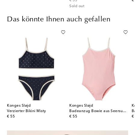
€ 55
€
Sold out
Das könnte Ihnen auch gefallen
Konges Sløjd
Konges Sløjd
K
Verzierter Bikini Misty
Badeanzug Bowie aus Seersucker
B
original price
original price
or
€ 55
€ 55
€