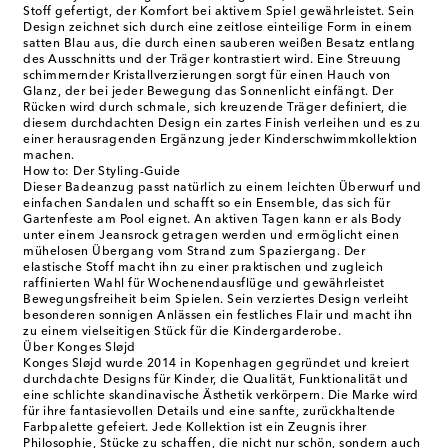
Stoff gefertigt, der Komfort bei aktivem Spiel gewährleistet. Sein
Design zeichnet sich durch eine zeitlose einteilige Form in einem
satten Blau aus, die durch einen sauberen weißen Besatz entlang
des Ausschnitts und der Träger kontrastiert wird. Eine Streuung
schimmernder Kristallverzierungen sorgt für einen Hauch von
Glanz, der bei jeder Bewegung das Sonnenlicht einfängt. Der
Rücken wird durch schmale, sich kreuzende Träger definiert, die
diesem durchdachten Design ein zartes Finish verleihen und es zu
einer herausragenden Ergänzung jeder Kinderschwimmkollektion
machen.
How to: Der Styling-Guide
Dieser Badeanzug passt natürlich zu einem leichten Überwurf und
einfachen Sandalen und schafft so ein Ensemble, das sich für
Gartenfeste am Pool eignet. An aktiven Tagen kann er als Body
unter einem Jeansrock getragen werden und ermöglicht einen
mühelosen Übergang vom Strand zum Spaziergang. Der
elastische Stoff macht ihn zu einer praktischen und zugleich
raffinierten Wahl für Wochenendausflüge und gewährleistet
Bewegungsfreiheit beim Spielen. Sein verziertes Design verleiht
besonderen sonnigen Anlässen ein festliches Flair und macht ihn
zu einem vielseitigen Stück für die Kindergarderobe.
Über Konges Sløjd
Konges Sløjd wurde 2014 in Kopenhagen gegründet und kreiert
durchdachte Designs für Kinder, die Qualität, Funktionalität und
eine schlichte skandinavische Ästhetik verkörpern. Die Marke wird
für ihre fantasievollen Details und eine sanfte, zurückhaltende
Farbpalette gefeiert. Jede Kollektion ist ein Zeugnis ihrer
Philosophie, Stücke zu schaffen, die nicht nur schön, sondern auch