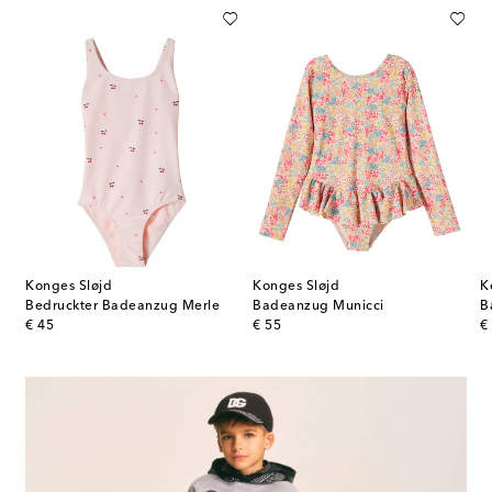
Konges Sløjd
Konges Sløjd
K
Bedruckter Badeanzug Merle
Badeanzug Municci
B
original price
original price
or
€ 45
€ 55
€