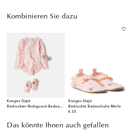
Kombinieren Sie dazu
Konges Sløjd
Konges Sløjd
Bedruckter Rashguard-Badeanzug Merle
Bedruckte Badeschuhe Merle
original price
€ 35
Das könnte Ihnen auch gefallen