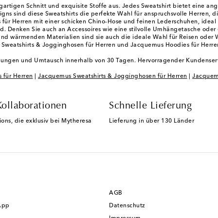
gartigen Schnitt und exquisite Stoffe aus. Jedes Sweatshirt bietet eine a
igns sind diese Sweatshirts die perfekte Wahl für anspruchsvolle Herren, 
 für Herren mit einer schicken Chino-Hose und feinen Lederschuhen, ideal
d. Denken Sie auch an Accessoires wie eine stilvolle Umhängetasche oder 
n und wärmenden Materialien sind sie auch die ideale Wahl für Reisen ode
 Sweatshirts & Jogginghosen für Herren und Jacquemus Hoodies für Herren,
endungen und Umtausch innerhalb von 30 Tagen. Hervorragender Kundenserv
 für Herren
|
Jacquemus Sweatshirts & Jogginghosen für Herren
|
Jacquem
Kollaborationen
Schnelle Lieferung
ions, die exklusiv bei Mytheresa
Lieferung in über 130 Länder
AGB
App
Datenschutz