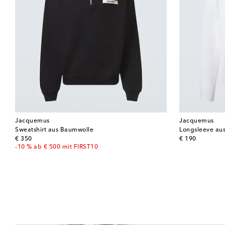
Jacquemus
Jacquemus
Sweatshirt aus Baumwolle
Longsleeve au
original price
original price
€ 350
€ 190
-10 % ab € 500 mit FIRST10