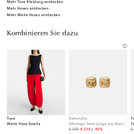
Mehr Tove Kleidung entdecken
Mehr Hosen entdecken
Mehr Weite Hosen entdecken
Kombinieren Sie dazu
Tove
Déhanche
T
Weite Hose Estelia
Ohrringe Tetra Large aus Sterlingsilber
T
original price
discount price
or
€ 390
€ 234
-40%
€