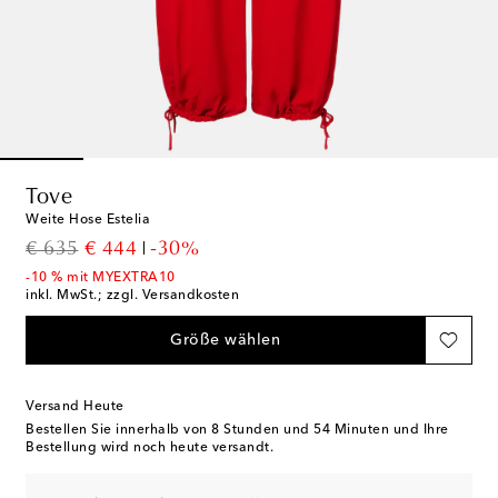
Tove
Weite Hose Estelia
original price
discount price
€ 635
€ 444
-30%
-10 % mit MYEXTRA10
inkl. MwSt.; zzgl. Versandkosten
Größe wählen
Versand Heute
Bestellen Sie innerhalb von
8 Stunden und 54 Minuten
und Ihre
Bestellung wird noch heute versandt.