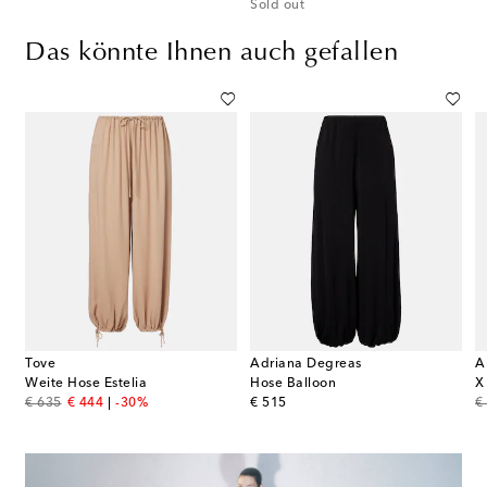
Sold out
Das könnte Ihnen auch gefallen
Tove
Adriana Degreas
A
Weite Hose Estelia
Hose Balloon
original price
discount price
original price
or
€ 635
€ 444
-30%
€ 515
€