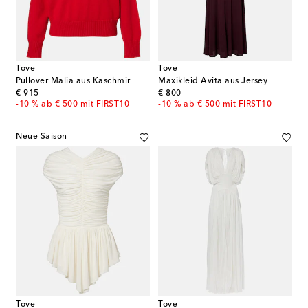
Tove
Tove
Pullover Malia aus Kaschmir
Maxikleid Avita aus Jersey
original price
original price
€ 915
€ 800
-10 % ab € 500 mit FIRST10
-10 % ab € 500 mit FIRST10
Neue Saison
Tove
Tove