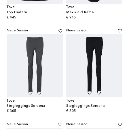
Tove
Tove
Top Hadara
Maxikleid Rama
original price
original price
€ 445
€ 915
Neue Saison
Neue Saison
Tove
Tove
Stegleggings Soreena
Stegleggings Soreena
original price
original price
€ 305
€ 305
Neue Saison
Neue Saison