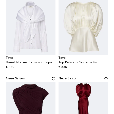
Tove
Tove
Hemd Nia aus Baumwoll-Popeline
Top Peta aus Seidensatin
original price
original price
€ 380
€ 655
Neue Saison
Neue Saison