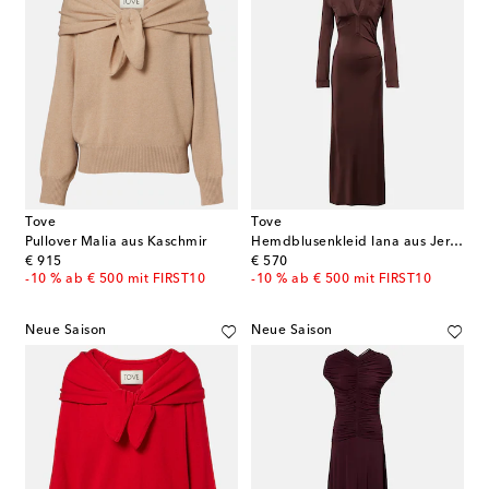
Tove
Tove
Pullover Malia aus Kaschmir
Hemdblusenkleid Iana aus Jersey
original price
original price
€ 915
€ 570
-10 % ab € 500 mit FIRST10
-10 % ab € 500 mit FIRST10
Neue Saison
Neue Saison