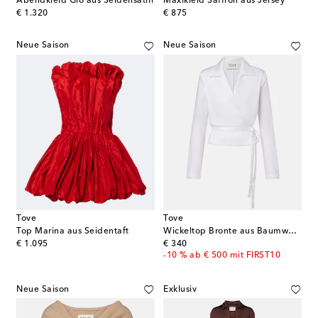
Abendkleid Gio aus Seidensatin
Maxikleid Saffron aus Jersey
original price
original price
€ 1.320
€ 875
Neue Saison
Neue Saison
Tove
Tove
Top Marina aus Seidentaft
Wickeltop Bronte aus Baumwolle
original price
original price
€ 1.095
€ 340
-10 % ab € 500 mit FIRST10
Neue Saison
Exklusiv