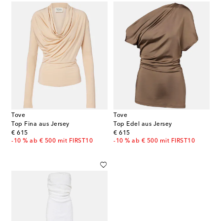
Tove
Tove
Top Fina aus Jersey
Top Edel aus Jersey
original price
original price
€ 615
€ 615
-10 % ab € 500 mit FIRST10
-10 % ab € 500 mit FIRST10