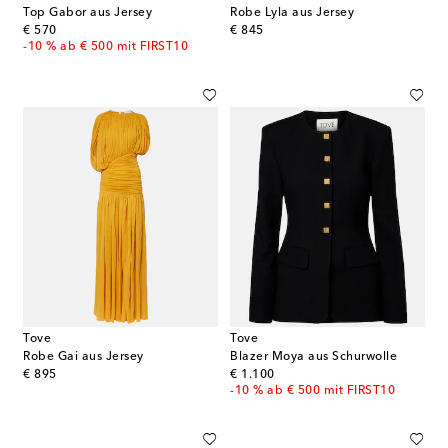
Top Gabor aus Jersey
Robe Lyla aus Jersey
original price
original price
€ 570
€ 845
-10 % ab € 500 mit FIRST10
Tove
Tove
Robe Gai aus Jersey
Blazer Moya aus Schurwolle
original price
original price
€ 895
€ 1.100
-10 % ab € 500 mit FIRST10