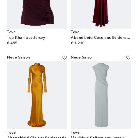
Tove
Tove
Top Khari aus Jersey
Abendkleid Coco aus Seidensatin
original price
original price
€ 495
€ 1.210
Neue Saison
Neue Saison
Tove
Tove