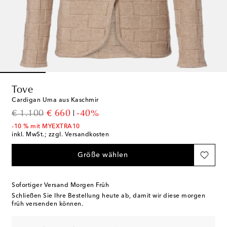
Tove
Cardigan Uma aus Kaschmir
original price
discount price
€ 1.100
€ 660
-40%
-10 % mit MYEXTRA10
inkl. MwSt.; zzgl. Versandkosten
Größe wählen
Sofortiger Versand Morgen Früh
Schließen Sie Ihre Bestellung heute ab, damit wir diese morgen
früh versenden können.