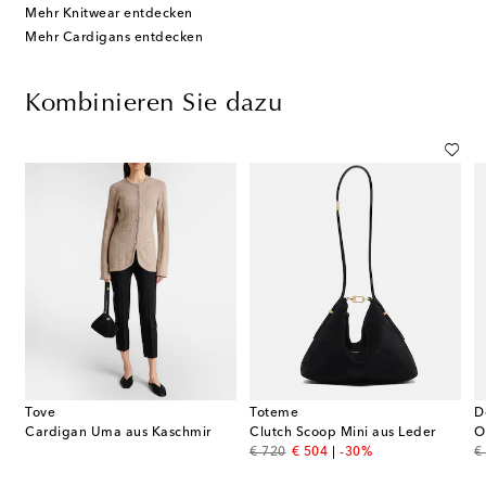
Mehr Knitwear entdecken
Mehr Cardigans entdecken
Kombinieren Sie dazu
Tove
Toteme
D
Cardigan Uma aus Kaschmir
Clutch Scoop Mini aus Leder
original price
discount price
or
€ 720
€ 504
-30%
€