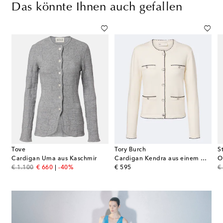
Das könnte Ihnen auch gefallen
Tove
Tory Burch
S
de
Cardigan Uma aus Kaschmir
Cardigan Kendra aus einem Wollgemisch
original price
discount price
original price
or
€ 1.100
€ 660
-40%
€ 595
€