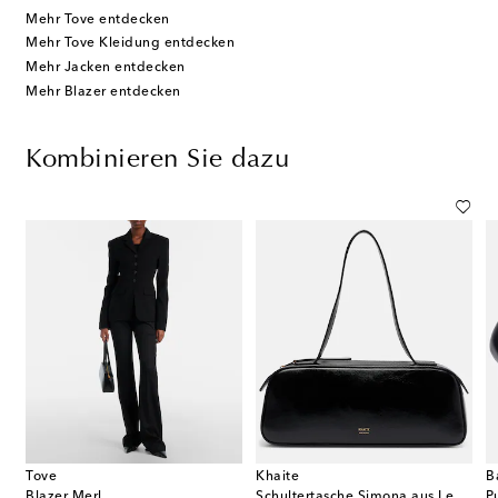
Mehr Tove entdecken
Mehr Tove Kleidung entdecken
Mehr Jacken entdecken
Mehr Blazer entdecken
Kombinieren Sie dazu
Tove
Khaite
B
Blazer Merl
Schultertasche Simona aus Leder