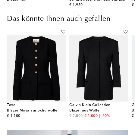
original price
or
€ 1.980
€
Das könnte Ihnen auch gefallen
Tove
Calvin Klein Collection
G
Blazer Moya aus Schurwolle
Blazer aus Wolle
B
original price
original price
discount price
or
€ 1.100
€ 2.000
€ 1.000
-50%
€