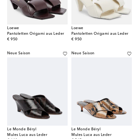
Loewe
Loewe
Pantoletten Origami aus Leder
Pantoletten Origami aus Leder
original price
original price
€ 950
€ 950
Neue Saison
Neue Saison
Le Monde Béryl
Le Monde Béryl
Mules Luca aus Leder
Mules Luca aus Leder