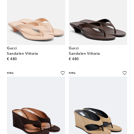
Gucci
Gucci
Sandalen Vittoria
Sandalen Vittoria
original price
original price
€ 480
€ 480
neu
neu