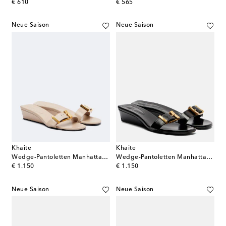
original price
original price
€ 610
€ 565
Neue Saison
Neue Saison
Khaite
Khaite
Wedge-Pantoletten Manhattan aus Leder
Wedge-Pantoletten Manhattan aus Leder
original price
original price
€ 1.150
€ 1.150
Neue Saison
Neue Saison