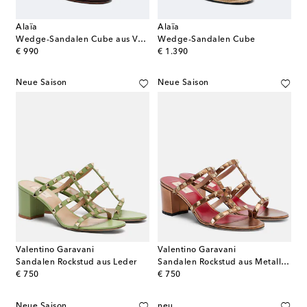
Alaïa
Alaïa
Wedge-Sandalen Cube aus Veloursleder
Wedge-Sandalen Cube
original price
original price
€ 990
€ 1.390
Neue Saison
Neue Saison
Valentino Garavani
Valentino Garavani
Sandalen Rockstud aus Leder
Sandalen Rockstud aus Metallic-Leder
original price
original price
€ 750
€ 750
Neue Saison
neu