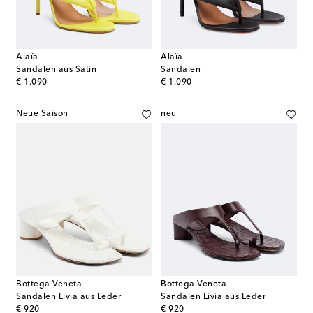
Alaïa
Alaïa
Sandalen aus Satin
Sandalen
original price
original price
€ 1.090
€ 1.090
Neue Saison
neu
Bottega Veneta
Bottega Veneta
Sandalen Livia aus Leder
Sandalen Livia aus Leder
original price
original price
€ 920
€ 920