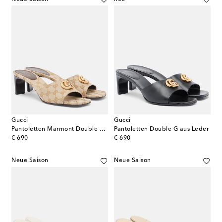
Gucci
Gucci
Pantoletten Marmont Double G aus Canvas
Pantoletten Double G aus Leder
original price
original price
€ 690
€ 690
Neue Saison
Neue Saison