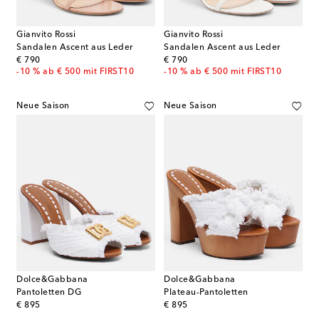
Gianvito Rossi
Gianvito Rossi
Sandalen Ascent aus Leder
Sandalen Ascent aus Leder
original price
original price
€ 790
€ 790
-10 % ab € 500 mit FIRST10
-10 % ab € 500 mit FIRST10
Neue Saison
Neue Saison
Dolce&Gabbana
Dolce&Gabbana
Pantoletten DG
Plateau-Pantoletten
original price
original price
€ 895
€ 895