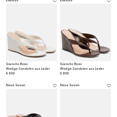
Exklusiv
Exklusiv
Gianvito Rossi
Gianvito Rossi
Wedge-Sandalen aus Leder
Wedge-Sandalen aus Leder
original price
original price
€ 850
€ 850
Neue Saison
Neue Saison