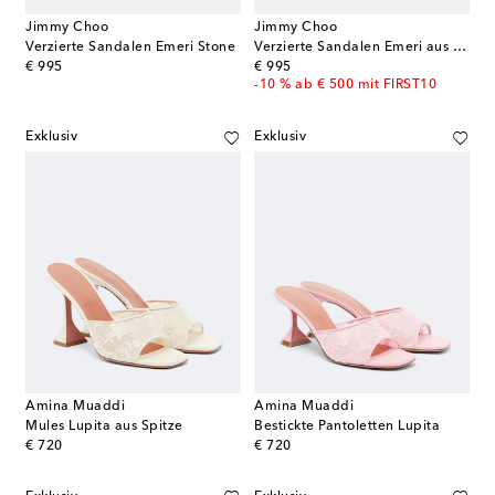
Jimmy Choo
Jimmy Choo
Verzierte Sandalen Emeri Stone
Verzierte Sandalen Emeri aus Veloursleder
original price
original price
€ 995
€ 995
-10 % ab € 500 mit FIRST10
Exklusiv
Exklusiv
Amina Muaddi
Amina Muaddi
Mules Lupita aus Spitze
Bestickte Pantoletten Lupita
original price
original price
€ 720
€ 720