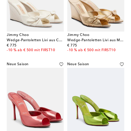
Jimmy Choo
Jimmy Choo
Wedge-Pantoletten Livi aus Canvas mit Leder
Wedge-Pantoletten Livi aus Metallic-Leder
original price
original price
€ 775
€ 775
-10 % ab € 500 mit FIRST10
-10 % ab € 500 mit FIRST10
Neue Saison
Neue Saison