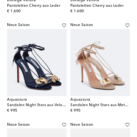
Bottega Veneta
Bottega Veneta
Pantoletten Cherry aus Leder
Pantoletten Cherry aus Leder
original price
original price
€ 1.600
€ 1.600
Neue Saison
Neue Saison
Aquazzura
Aquazzura
Sandalen Night Stars aus Veloursleder
Sandalen Night Stars aus Metallic-Leder
original price
original price
€ 995
€ 995
Neue Saison
Neue Saison