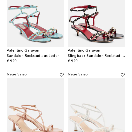
Valentino Garavani
Valentino Garavani
Sandalen Rockstud aus Leder
Slingback-Sandalen Rockstud aus Leder
original price
original price
€ 920
€ 920
Neue Saison
Neue Saison