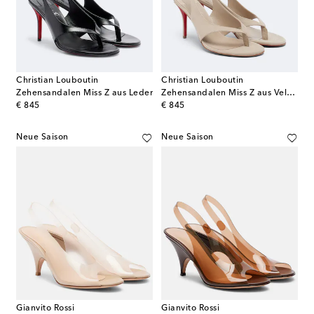
Christian Louboutin
Christian Louboutin
Zehensandalen Miss Z aus Leder
Zehensandalen Miss Z aus Veloursleder
original price
original price
€ 845
€ 845
Neue Saison
Neue Saison
Gianvito Rossi
Gianvito Rossi