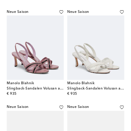
Neue Saison
Neue Saison
Manolo Blahnik
Manolo Blahnik
Slingback-Sandalen Volusan aus Leder
Slingback-Sandalen Volusan aus Leder
original price
original price
€ 935
€ 935
Neue Saison
Neue Saison