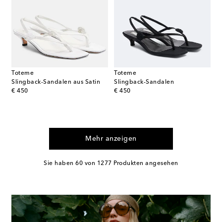
Toteme
Toteme
Slingback-Sandalen aus Satin
Slingback-Sandalen
original price
original price
€ 450
€ 450
Mehr anzeigen
Sie haben 60 von 1277 Produkten angesehen