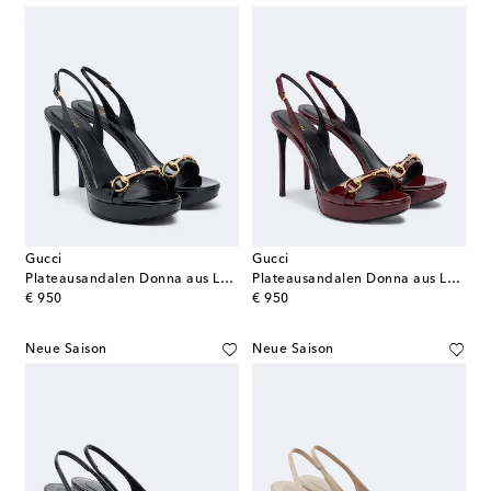
Gucci
Gucci
Plateausandalen Donna aus Lackleder
Plateausandalen Donna aus Lackleder
original price
original price
€ 950
€ 950
Neue Saison
Neue Saison