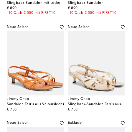
Slingback-Sandalen mit Leder
Slingback-Sandalen
original price
original price
€ 890
€ 890
-10 % ab € 500 mit FIRST10
-10 % ab € 500 mit FIRST10
Neue Saison
Neue Saison
Jimmy Choo
Jimmy Choo
Sandalen Farris aus Veloursleder
Slingback-Sandalen Farris aus Metallic-Leder
original price
original price
€ 750
€ 750
Neue Saison
Exklusiv