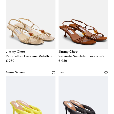
Jimmy Choo
Jimmy Choo
Pantoletten Lova aus Metallic-Leder
Verzierte Sandalen Lova aus Veloursleder
original price
original price
€ 950
€ 950
Neue Saison
neu