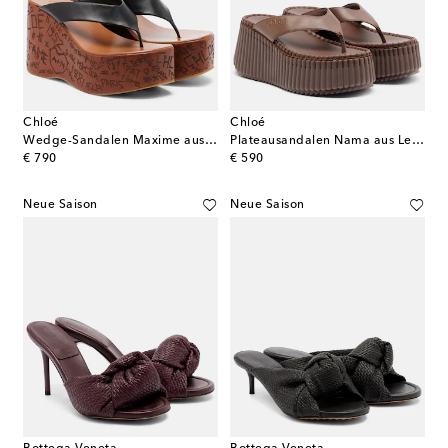
Chloé
Chloé
Wedge-Sandalen Maxime aus Leder
Plateausandalen Nama aus Leder
original price
original price
€ 790
€ 590
Neue Saison
Neue Saison