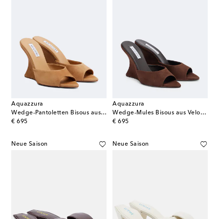
Aquazzura
Aquazzura
Wedge-Pantoletten Bisous aus Veloursleder
Wedge-Mules Bisous aus Veloursleder
original price
original price
€ 695
€ 695
Neue Saison
Neue Saison