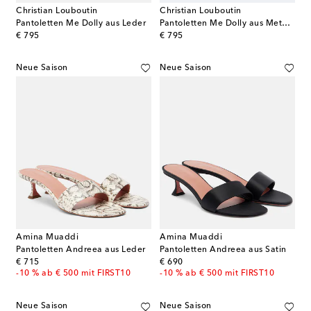
Christian Louboutin
Christian Louboutin
Pantoletten Me Dolly aus Leder
Pantoletten Me Dolly aus Metallic-Leder
original price
original price
€ 795
€ 795
Neue Saison
Neue Saison
Amina Muaddi
Amina Muaddi
Pantoletten Andreea aus Leder
Pantoletten Andreea aus Satin
original price
original price
€ 715
€ 690
-10 % ab € 500 mit FIRST10
-10 % ab € 500 mit FIRST10
Neue Saison
Neue Saison