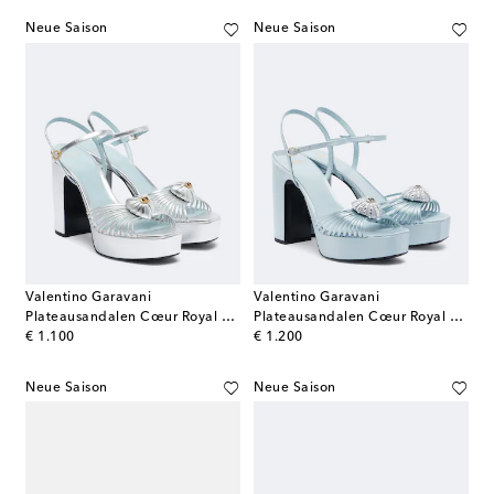
Neue Saison
Neue Saison
Valentino Garavani
Valentino Garavani
Plateausandalen Cœur Royal aus Metallic-Leder
Plateausandalen Cœur Royal aus Satin
original price
original price
€ 1.100
€ 1.200
Neue Saison
Neue Saison