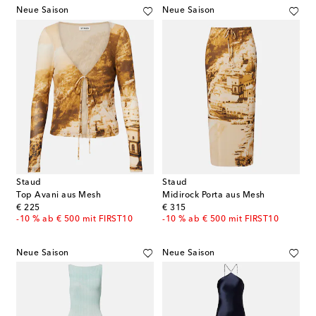
Neue Saison
Neue Saison
Staud
Staud
Top Avani aus Mesh
Midirock Porta aus Mesh
original price
original price
€ 225
€ 315
-10 % ab € 500 mit FIRST10
-10 % ab € 500 mit FIRST10
Neue Saison
Neue Saison