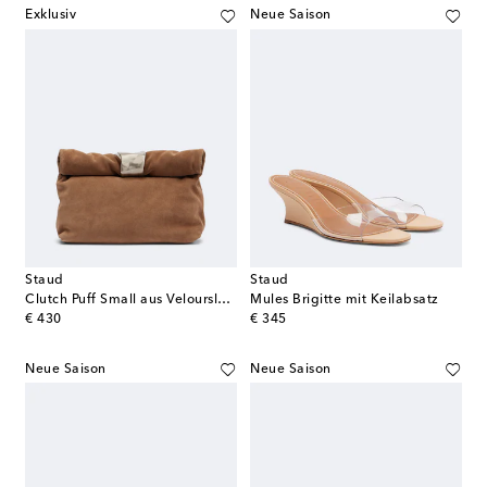
Exklusiv
Neue Saison
Staud
Staud
Clutch Puff Small aus Veloursleder
Mules Brigitte mit Keilabsatz
original price
original price
€ 430
€ 345
Neue Saison
Neue Saison