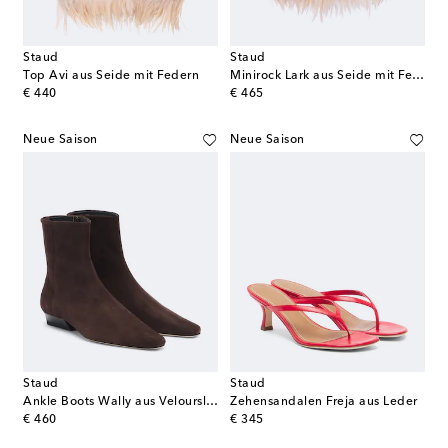
Staud
Staud
Top Avi aus Seide mit Federn
Minirock Lark aus Seide mit Federn
original price
original price
€ 440
€ 465
Neue Saison
Neue Saison
Staud
Staud
Ankle Boots Wally aus Veloursleder
Zehensandalen Freja aus Leder
original price
original price
€ 460
€ 345