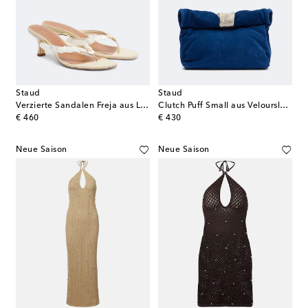
Staud
Staud
Verzierte Sandalen Freja aus Leder
Clutch Puff Small aus Veloursleder
original price
original price
€ 460
€ 430
Neue Saison
Neue Saison