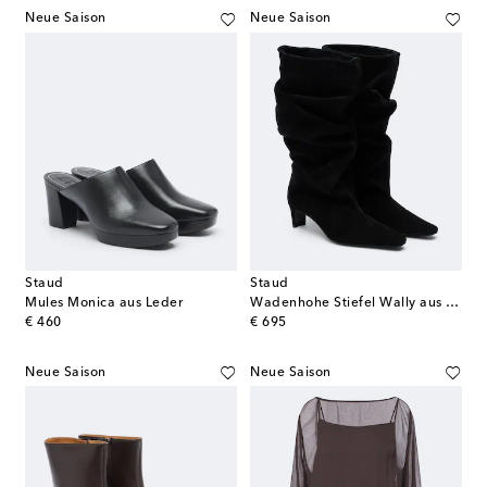
Neue Saison
Neue Saison
Staud
Staud
Mules Monica aus Leder
Wadenhohe Stiefel Wally aus Veloursleder
original price
original price
€ 460
€ 695
Neue Saison
Neue Saison