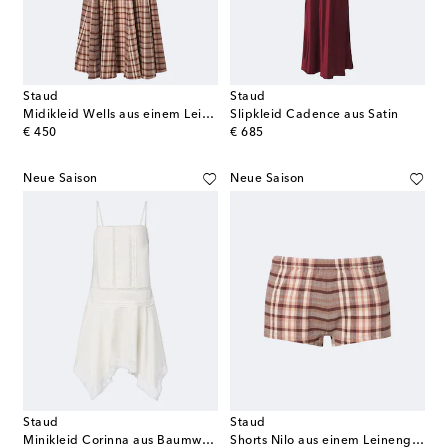
Staud
Staud
Midikleid Wells aus einem Leinengemisch
Slipkleid Cadence aus Satin
original price
original price
€ 450
€ 685
Neue Saison
Neue Saison
Staud
Staud
Minikleid Corinna aus Baumwoll-Voile
Shorts Nilo aus einem Leinengemisch