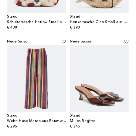
Staud
Staud
Schultertasche Harlow Small aus Veloursleder
Henkeltasche Cleo Small aus Korbgeflecht
original price
original price
€ 430
€ 390
Neue Saison
Neue Saison
Staud
Staud
Weite Hose Mateo aus Baumwolle
Mules Brigitte
original price
original price
€ 295
€ 345