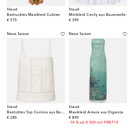
Staud
Staud
Bedrucktes Maxikleid Cubism
Minikleid Cecily aus Baumwolle
original price
original price
€ 575
€ 395
Neue Saison
Neue Saison
Staud
Staud
Besticktes Top Corinna aus Baumwoll-Voile
Maxikleid Amara aus Organza
original price
original price
€ 285
€ 895
-10 % ab € 500 mit FIRST10