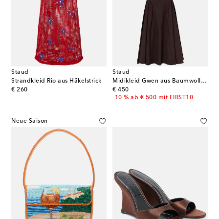
Staud
Staud
Strandkleid Rio aus Häkelstrick
Midikleid Gwen aus Baumwollpopeline
original price
original price
€ 260
€ 450
-10 % ab € 500 mit FIRST10
Neue Saison