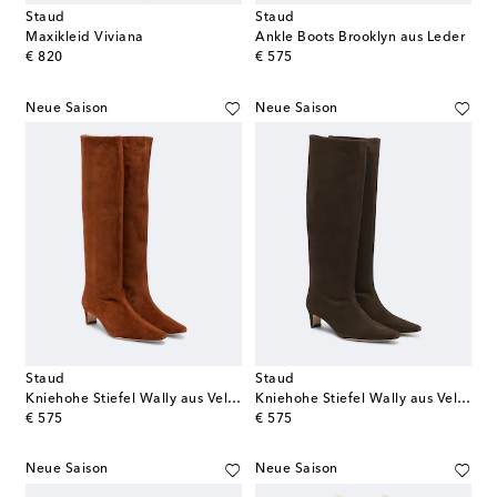
Staud
Staud
Maxikleid Viviana
Ankle Boots Brooklyn aus Leder
original price
original price
€ 820
€ 575
Neue Saison
Neue Saison
Staud
Staud
Kniehohe Stiefel Wally aus Veloursleder
Kniehohe Stiefel Wally aus Veloursleder
original price
original price
€ 575
€ 575
Neue Saison
Neue Saison