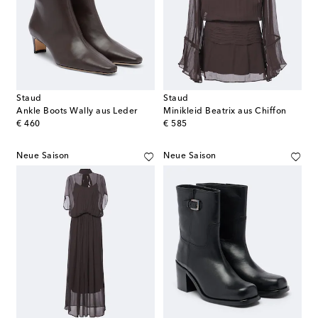
Staud
Staud
Ankle Boots Wally aus Leder
Minikleid Beatrix aus Chiffon
original price
original price
€ 460
€ 585
Neue Saison
Neue Saison