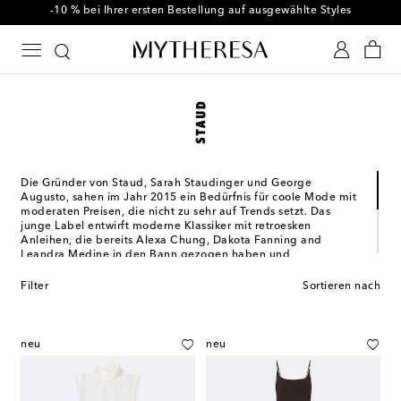
-10 % bei Ihrer ersten Bestellung auf ausgewählte Styles
Die Gründer von Staud, Sarah Staudinger und George
Augusto, sahen im Jahr 2015 ein Bedürfnis für coole Mode mit
moderaten Preisen, die nicht zu sehr auf Trends setzt. Das
junge Label entwirft moderne Klassiker mit retroesken
Anleihen, die bereits Alexa Chung, Dakota Fanning and
Leandra Medine in den Bann gezogen haben und
ausschließlich in Los Angeles, dem Sitz des Labels, hergestellt
werden.
Filter
Sortieren nach
Clean und dennoch feminin – die Taschen von Staud sind
eindeutige Essentials. Wir lieben sowohl die minimalistische
Vitti Bucket-Bag als auch das opulente Grace Modell, die
neu
neu
unseren Looks eine Prise Vintage-Charme verleihen.