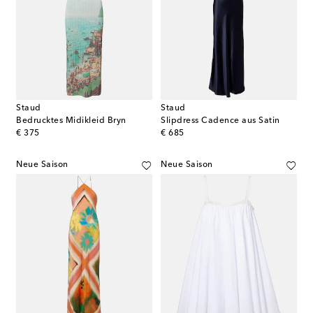
Staud
Staud
Bedrucktes Midikleid Bryn
Slipdress Cadence aus Satin
original price
original price
€ 375
€ 685
Neue Saison
Neue Saison