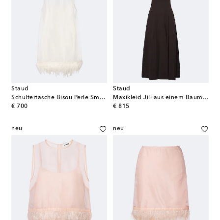
Staud
Staud
Schultertasche Bisou Perle Small aus Leder
Maxikleid Jill aus einem Baumwollgemisch
original price
original price
€ 700
€ 815
neu
neu