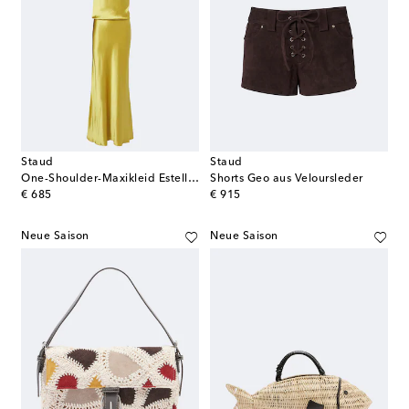
Staud
Staud
One-Shoulder-Maxikleid Estelle aus Satin
Shorts Geo aus Veloursleder
original price
original price
€ 685
€ 915
Neue Saison
Neue Saison