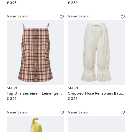
original price
original price
€ 395
€ 260
Neue Saison
Neue Saison
Staud
Staud
Top Una aus einem Leinengemisch
Cropped-Hose Renzo aus Baumwoll-Voile
original price
original price
€ 345
€ 345
Neue Saison
Neue Saison