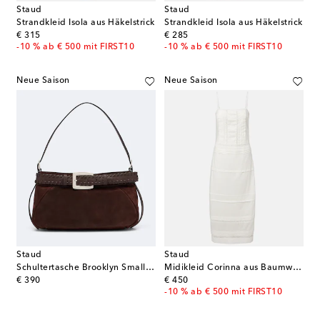
Staud
Staud
Strandkleid Isola aus Häkelstrick
Strandkleid Isola aus Häkelstrick
original price
original price
€ 315
€ 285
-10 % ab € 500 mit FIRST10
-10 % ab € 500 mit FIRST10
Neue Saison
Neue Saison
Staud
Staud
Schultertasche Brooklyn Small aus Veloursleder
Midikleid Corinna aus Baumwoll-Voile
original price
original price
€ 390
€ 450
-10 % ab € 500 mit FIRST10