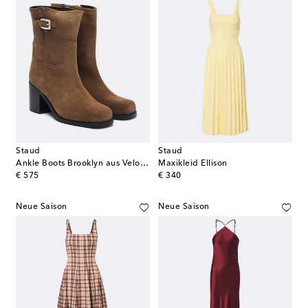
Staud
Staud
Ankle Boots Brooklyn aus Veloursleder
Maxikleid Ellison
original price
original price
€ 575
€ 340
Neue Saison
Neue Saison