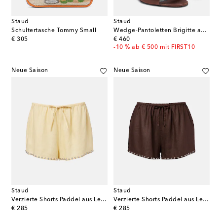
Staud
Staud
Schultertasche Tommy Small
Wedge-Pantoletten Brigitte aus Satin
original price
original price
€ 305
€ 460
-10 % ab € 500 mit FIRST10
Neue Saison
Neue Saison
Staud
Staud
Verzierte Shorts Paddel aus Leinen
Verzierte Shorts Paddel aus Leinen
original price
original price
€ 285
€ 285