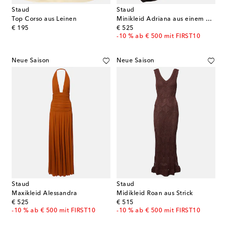
Staud
Staud
Top Corso aus Leinen
Minikleid Adriana aus einem Seidengemisch
original price
original price
€ 195
€ 525
-10 % ab € 500 mit FIRST10
Neue Saison
Neue Saison
Staud
Staud
Maxikleid Alessandra
Midikleid Roan aus Strick
original price
original price
€ 525
€ 515
-10 % ab € 500 mit FIRST10
-10 % ab € 500 mit FIRST10