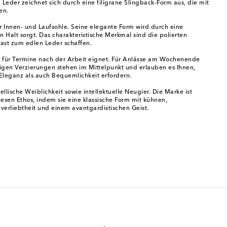
Leder zeichnet sich durch eine filigrane Slingback-Form aus, die mit
en.
r Innen- und Laufsohle. Seine elegante Form wird durch eine
Halt sorgt. Das charakteristische Merkmal sind die polierten
rast zum edlen Leder schaffen.
los für Termine nach der Arbeit eignet. Für Anlässe am Wochenende
igen Verzierungen stehen im Mittelpunkt und erlauben es Ihnen,
 Eleganz als auch Bequemlichkeit erfordern.
lische Weiblichkeit sowie intellektuelle Neugier. Die Marke ist
esen Ethos, indem sie eine klassische Form mit kühnen,
lverliebtheit und einem avantgardistischen Geist.