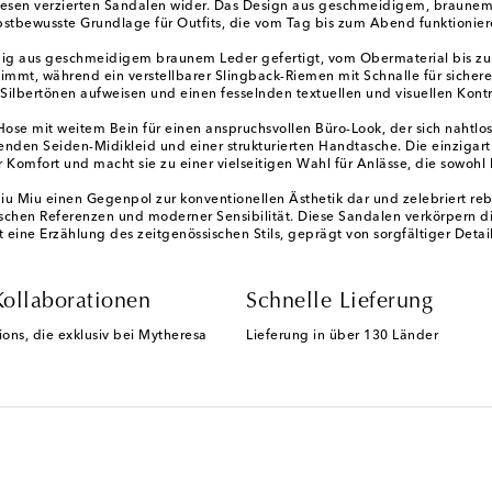
 diesen verzierten Sandalen wider. Das Design aus geschmeidigem, braunem 
lbstbewusste Grundlage für Outfits, die vom Tag bis zum Abend funktionier
tändig aus geschmeidigem braunem Leder gefertigt, vom Obermaterial bis zu
mt, während ein verstellbarer Slingback-Riemen mit Schnalle für sicheren 
ilbertönen aufweisen und einen fesselnden textuellen und visuellen Kont
r Hose mit weitem Bein für einen anspruchsvollen Büro-Look, der sich naht
nden Seiden-Midikleid und einer strukturierten Handtasche. Die einzigart
 Komfort und macht sie zu einer vielseitigen Wahl für Anlässe, die sowohl
u Miu einen Gegenpol zur konventionellen Ästhetik dar und zelebriert rebel
ischen Referenzen und moderner Sensibilität. Diese Sandalen verkörpern di
t eine Erzählung des zeitgenössischen Stils, geprägt von sorgfältiger Detai
Kollaborationen
Schnelle Lieferung
ions, die exklusiv bei Mytheresa
Lieferung in über 130 Länder