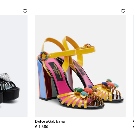
Dolce&Gabbana
original price
€ 1.650