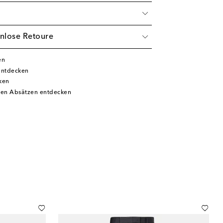
nlose Retoure
en
entdecken
ken
hen Absätzen entdecken