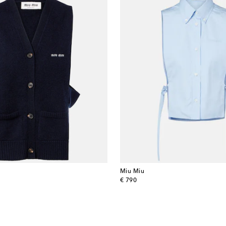
Miu Miu
original price
€ 790