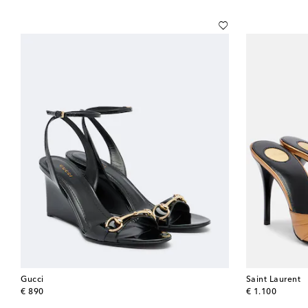
Gucci
Saint Laurent
original price
original price
€ 890
€ 1.100