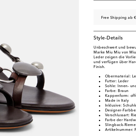
EU 41
Auf die Wunsc
EU 42
Auf die Wunsc
Free Shipping ab €
Style-Details
Unbeschwert und bewus
Marke Miu Miu von Miu
Leder zeigen die Vorl
und verfügen über Hard
Finish.
Obermaterial: L
Futter: Leder
Sohle: Innen- un
Farbe: Braun
Kappenform: off
Made in Italy
Inklusive: Schuh
Designer-Farbbe
Verschlussart: R
Farbe der Hardwar
Slingback-Rieme
Artikelnummer: