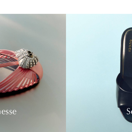
nesse
S