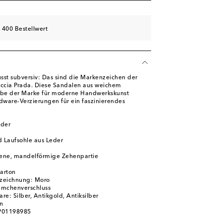
hliste
hliste
 400 Bestellwert
st subversiv: Das sind die Markenzeichen der
ccia Prada. Diese Sandalen aus weichem
iebe der Marke für moderne Handwerkskunst
ware-Verzierungen für ein faszinierendes
eder
d Laufsohle aus Leder
ene, mandelförmige Zehenpartie
karton
zeichnung: Moro
iemchenverschluss
e: Silber, Antikgold, Antiksilber
n
 P01198985