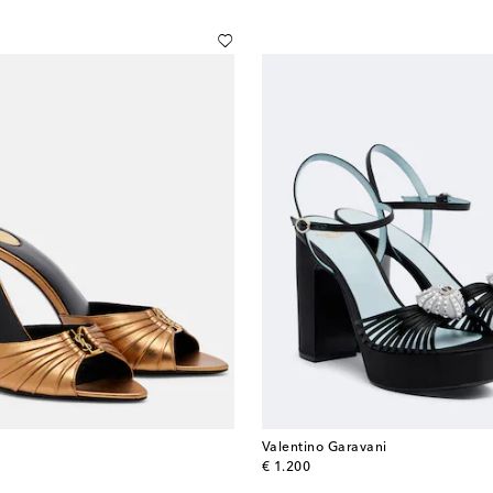
Valentino Garavani
original price
€ 1.200