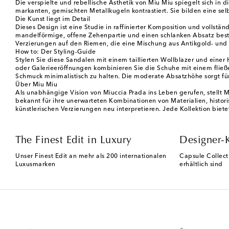
Die verspielte und rebellische Ästhetik von Miu Miu spiegelt sich in
markanten, gemischten Metallkugeln kontrastiert. Sie bilden eine se
Die Kunst liegt im Detail
Dieses Design ist eine Studie in raffinierter Komposition und volls
mandelförmige, offene Zehenpartie und einen schlanken Absatz bestim
Verzierungen auf den Riemen, die eine Mischung aus Antikgold- und S
How to: Der Styling-Guide
Stylen Sie diese Sandalen mit einem taillierten Wollblazer und eine
oder Galerieeröffnungen kombinieren Sie die Schuhe mit einem fließe
Schmuck minimalistisch zu halten. Die moderate Absatzhöhe sorgt für
Über Miu Miu
Als unabhängige Vision von Miuccia Prada ins Leben gerufen, stellt Mi
bekannt für ihre unerwarteten Kombinationen von Materialien, histor
künstlerischen Verzierungen neu interpretieren. Jede Kollektion biete
The Finest Edit in Luxury
Designer-
Unser Finest Edit an mehr als 200 internationalen
Capsule Collect
Luxusmarken
erhältlich sind