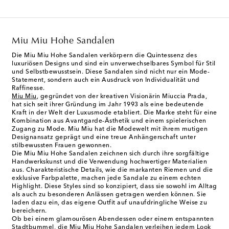
Miu Miu Hohe Sandalen
Die Miu Miu Hohe Sandalen verkörpern die Quintessenz des
luxuriösen Designs und sind ein unverwechselbares Symbol für Stil
und Selbstbewusstsein. Diese Sandalen sind nicht nur ein Mode-
Statement, sondern auch ein Ausdruck von Individualität und
Raffinesse.
Miu Miu
, gegründet von der kreativen Visionärin Miuccia Prada,
hat sich seit ihrer Gründung im Jahr 1993 als eine bedeutende
Kraft in der Welt der Luxusmode etabliert. Die Marke steht für eine
Kombination aus Avantgarde-Ästhetik und einem spielerischen
Zugang zu Mode. Miu Miu hat die Modewelt mit ihrem mutigen
Designansatz geprägt und eine treue Anhängerschaft unter
stilbewussten Frauen gewonnen.
Die Miu Miu Hohe Sandalen zeichnen sich durch ihre sorgfältige
Handwerkskunst und die Verwendung hochwertiger Materialien
aus. Charakteristische Details, wie die markanten Riemen und die
exklusive Farbpalette, machen jede Sandale zu einem echten
Highlight. Diese Styles sind so konzipiert, dass sie sowohl im Alltag
als auch zu besonderen Anlässen getragen werden können. Sie
laden dazu ein, das eigene Outfit auf unaufdringliche Weise zu
bereichern.
Ob bei einem glamourösen Abendessen oder einem entspannten
Stadtbummel, die Miu Miu Hohe Sandalen verleihen jedem Look