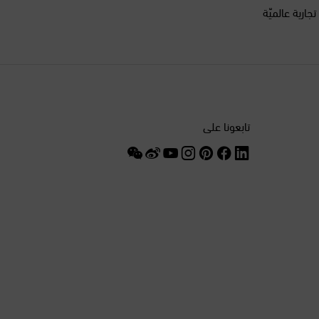
أكثر من 200 علامة تجارية عالميّة
التشيك
الجبل الأسود
الجزائر
تابعونا على
الدانمرك
السنغال
السويد
الصين
الغابون