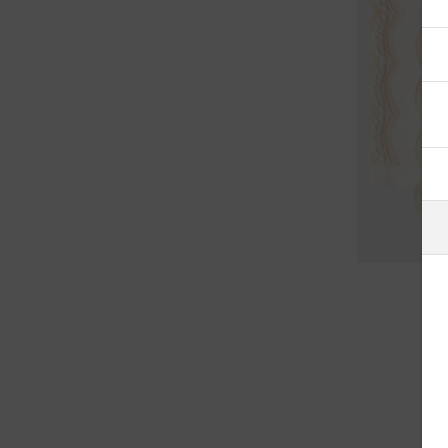
آيسلندا
أذربيجان
أرمينيا
أستراليا
ألبانيا
ألمانيا
أنتيغوا وبربودا
أندورا