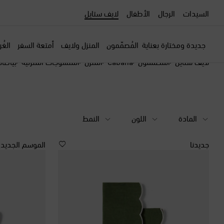
السيدات
الرجال
الأطفال
لايف ستايل
جديدة ومختارة بعناية
المُصمّمون
المنزل ولايف
أمتعة السفر
الغُ
لايف ستايل
المصممون
Cabana
المنزل
المنسوجات المنزلية
بياضات
المادة
اللون
النمط
جديدنا
الموسم الجديد