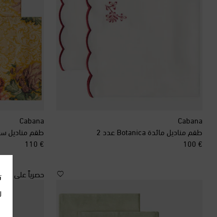
Cabana
Cabana
طقم مناديل مائدة Botanica عدد 2
طقم مناديل سفرة Peonia 
original price
original price
€ 110
€ 100
حصرياً على
ت
ل