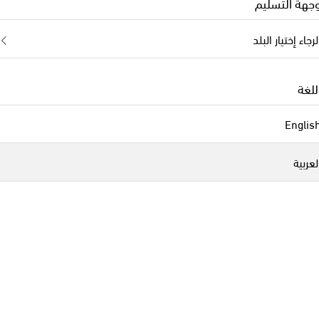
جهة التسليم
لرجاء إختيار البلد
للغة
Englis
لعربية
Cabana
طقم فوط سفرة من الكتان بطبعات ورود Iris عدد 4
مناديل إميليا من الكتان المطرز
original price
€ 110
مباعة
لقد تصفّحتم 11 من إجمالي 11 من المنتجات