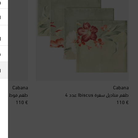
و
ا
ا
h
ا
Cabana
Cabana
طقم مناديل سفرة Ibiscus عدد 4
original price
original price
€ 110
€ 110