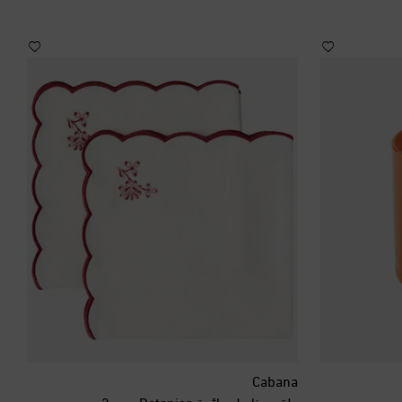
البحرين
البرازيل
البرتغال
البوسنة والهرسك
التشيك
الجبل الأسود
الجزائر
الدانمرك
Cabana
طقم مناديل مائدة Botanica عدد 2