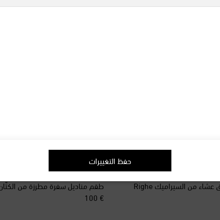
حفظ التغييرات
Cabana
طقم مناديل سفرة مطرزة من الكتّان 
original price
€ 100