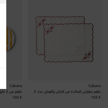
Cabana
Cabana
طقم مفارش للمائدة من الكتان والقطن عدد 2
طقم من 2 طبق عشاء من السيراميك Righe
original price
original price
€ 100
€ 150