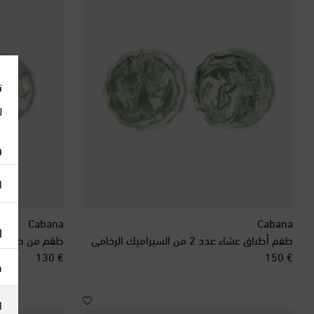
ت
ل
و
ا
Cabana
Cabana
ا
طقم أطباق عشاء عدد 2 من السيراميك الرخامي
طقم من طبقي ح
original price
original price
€ 130
€ 150
h
ا