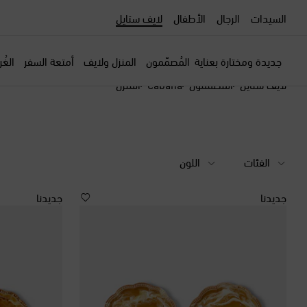
السيدات
الرجال
الأطفال
لايف ستايل
جديدة ومختارة بعناية
المُصمّمون
المنزل ولايف
أمتعة السفر
الغُ
لايف ستايل
المصممون
Cabana
المنزل
الفئات
اللون
جديدنا
جديدنا