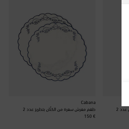
ألبانيا
ألمانيا
أنتيغوا وبربودا
أندورا
أورغواي
أوزبكستان
أيرلندا
Cabana
عدد 2
طقم مفرش سفرة من الكتّان بتطريز عدد 2
إسبانيا
original price
€ 150
إستونيا