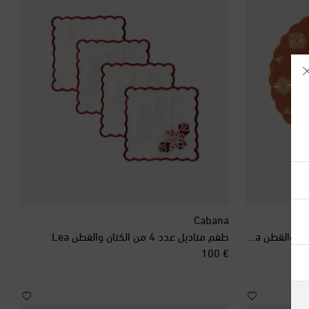
آيسلندا
أذربيجان
Cabana
طقم مفارش للمائدة عدد 2 من الكتان والقطن Terracotta
طقم مناديل عدد 4 من الكتان والقطن Lea
أرمينيا
original price
€ 100
أستراليا