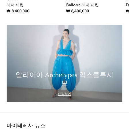
레더 재킷
Balloon 레더 재킷
D
original price
original price
₩ 8,400,000
₩ 8,400,000
₩
알라이아 Archetypes 익스클루시
브
쇼핑하기
마이테레사 뉴스