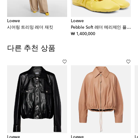
Loewe
Loewe
시어링 트리밍 레더 재킷
Pebble Soft 레더 메리제인 플랫 슈즈
original price
₩ 1,400,000
다른 추천 상품
Loewe
Loewe
L