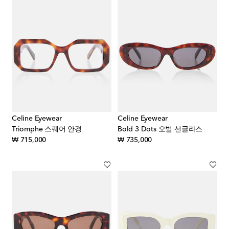
Celine Eyewear
Celine Eyewear
Triomphe 스퀘어 안경
Bold 3 Dots 오벌 선글라스
original price
original price
₩ 715,000
₩ 735,000