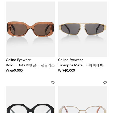
Celine Eyewear
Celine Eyewear
Bold 3 Dots 렉탱귤러 선글라스
Triomphe Metal 05 에비에이터 선글라스
original price
original price
₩ 660,000
₩ 940,000