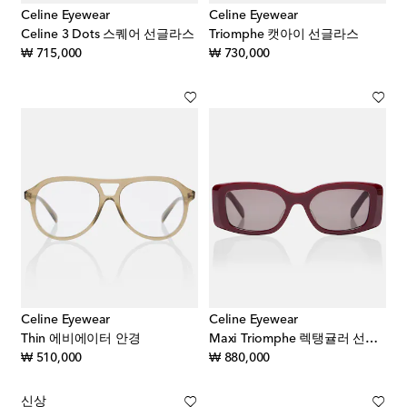
Celine Eyewear
Celine Eyewear
Celine 3 Dots 스퀘어 선글라스
Triomphe 캣아이 선글라스
original price
original price
₩ 715,000
₩ 730,000
Celine Eyewear
Celine Eyewear
Thin 에비에이터 안경
Maxi Triomphe 렉탱귤러 선글라스
original price
original price
₩ 510,000
₩ 880,000
신상