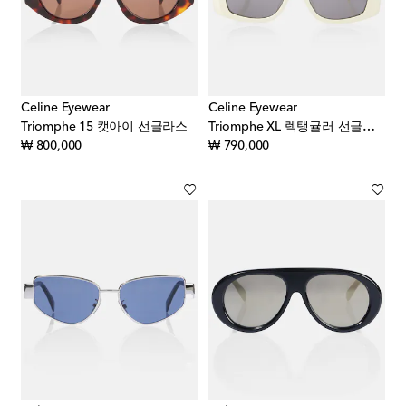
Celine Eyewear
Celine Eyewear
Triomphe 15 캣아이 선글라스
Triomphe XL 렉탱귤러 선글라스
original price
original price
₩ 800,000
₩ 790,000