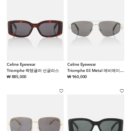
Celine Eyewear
Celine Eyewear
Triomphe 렉탱귤러 선글라스
Triomphe 03 Metal 에비에이터 선글라스
original price
original price
₩ 885,000
₩ 960,000