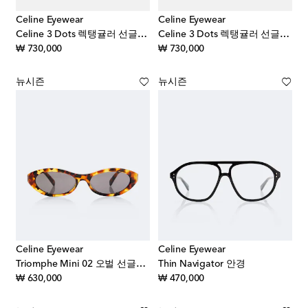
Celine Eyewear
Celine Eyewear
Celine 3 Dots 렉탱귤러 선글라스
Celine 3 Dots 렉탱귤러 선글라스
original price
original price
₩ 730,000
₩ 730,000
뉴시즌
뉴시즌
Celine Eyewear
Celine Eyewear
Triomphe Mini 02 오벌 선글라스
Thin Navigator 안경
original price
original price
₩ 630,000
₩ 470,000