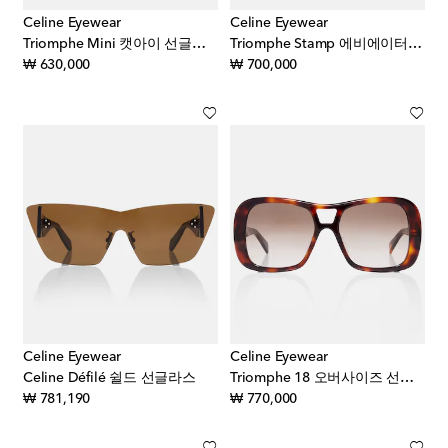
Celine Eyewear
Celine Eyewear
Triomphe Mini 캣아이 선글라스
Triomphe Stamp 에비에이터 선글라스
original price
original price
₩ 630,000
₩ 700,000
Celine Eyewear
Celine Eyewear
Celine Défilé 쉴드 선글라스
Triomphe 18 오버사이즈 선글라스
original price
original price
₩ 781,190
₩ 770,000