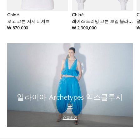
Chloé
Chloé
C
츠
로고 코튼 저지 티셔츠
레이스 트리밍 코튼 보일 블라우스
original price
original price
₩ 870,000
₩ 2,300,000
₩
알라이아 Archetypes 익스클루시
브
쇼핑하기