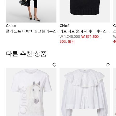
Chloé
Chloé
C
폴카 도트 타이넥 실크 블라우스
리브 니트 울 캐시미어 미니스커트
count price
original price
discount p
₩ 1,245,000
₩ 871,500
₩
30% 할인
4
다른 추천 상품