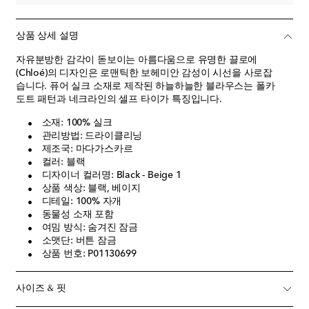
상품 상세 설명
자유분방한 감각이 돋보이는 아름다움으로 유명한 끌로에
(Chloé)의 디자인은 로맨틱한 보헤미안 감성이 시선을 사로잡
습니다. 퓨어 실크 소재로 제작된 하늘하늘한 블라우스는 폴카
도트 패턴과 네크라인의 셀프 타이가 특징입니다.
소재: 100% 실크
관리방법: 드라이클리닝
제조국: 마다가스카르
컬러: 블랙
디자이너 컬러명: Black - Beige 1
상품 색상: 블랙, 베이지
디테일: 100% 자개
동물성 소재 포함
여밈 방식: 숨겨진 잠금
소맷단: 버튼 잠금
상품 번호: P01130699
사이즈 & 핏