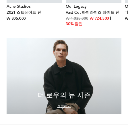
Acne Studios
Our Legacy
O
2021 스트레이트 진
Vast Cut 하이라이즈 와이드 진
t price
original price
original price
discount p
₩ 805,000
₩ 1,035,000
₩ 724,500
₩
30% 할인
더 로우의 뉴 시즌
쇼핑하기