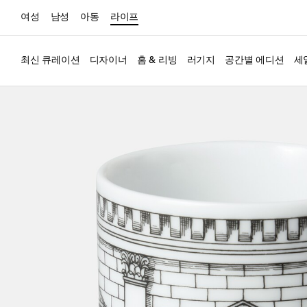
여성
남성
아동
라이프
최신 큐레이션
디자이너
홈 & 리빙
러기지
공간별 에디션
세