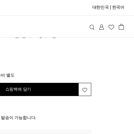
대한민국
|
한국어
nasetti
홈
홈 데코
장식 소품
inal price
송비 별도
쇼핑백에 담기
전 발송이 가능합니다.