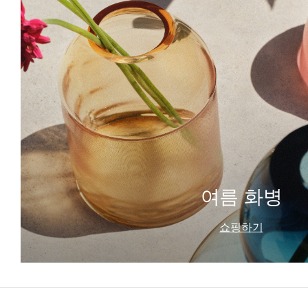
여름 화병
쇼핑하기