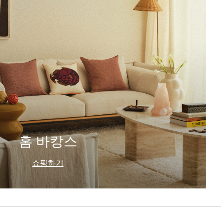
홈 바캉스
쇼핑하기