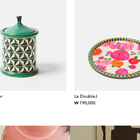
er
La DoubleJ
inal price
original price
₩ 190,000