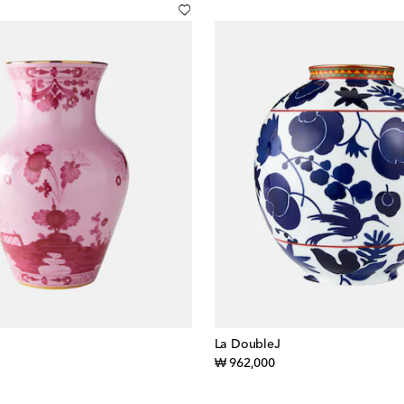
La DoubleJ
iginal price
original price
₩ 962,000