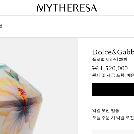
일
라이프
디자이너
Do
Dolce&Gabb
플로럴 세라믹 화병
or
₩ 1,520,000
관세 및 세금 포함, 배
익일 오전 발송
오늘 주문 시 익일 오