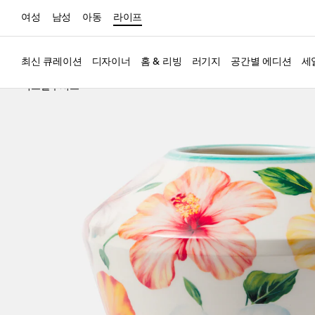
여성
남성
아동
라이프
최신 큐레이션
디자이너
홈 & 리빙
러기지
공간별 에디션
세
익스클루시브