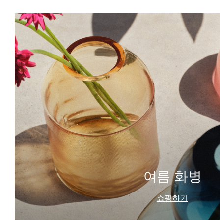
여름 화병
쇼핑하기