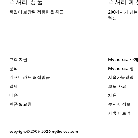
럭셔리 정품
럭셔리 패
품질이 보장된 정품만을 취급
200가지가 넘
렉션
고객 지원
Mytheresa 소
문의
Mytheresa 앱
기프트 카드 & 적립금
지속가능경영
결제
보도 자료
배송
채용
반품 & 교환
투자자 정보
제휴 파트너
copyright © 2006-2026
mytheresa.com