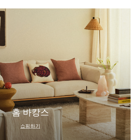
홈 바캉스
쇼핑하기