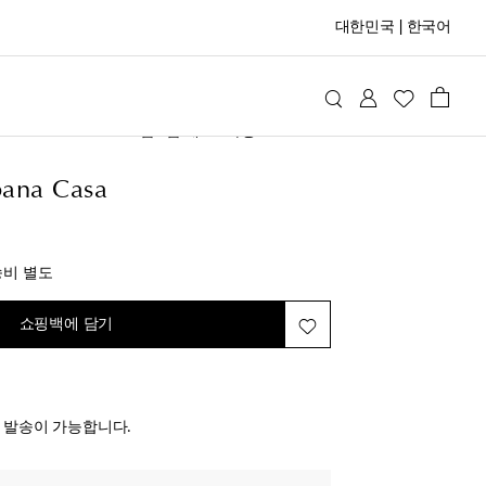
대한민국
|
한국어
lce&Gabbana Casa
홈
홈 데코
화병
ana Casa
iginal price
송비 별도
쇼핑백에 담기
전 발송이 가능합니다.