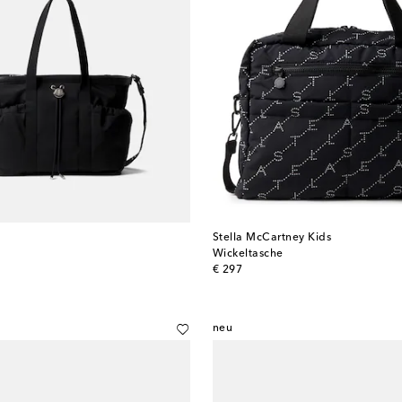
t
Stella McCartney Kids
Wickeltasche
original price
€ 297
neu