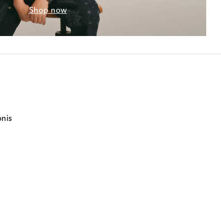
Shop now
bnis