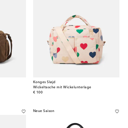
Konges Sløjd
Wickeltasche mit Wickelunterlage
original price
€ 100
Neue Saison