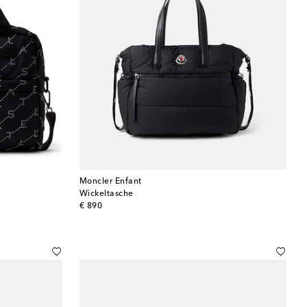
Moncler Enfant
Wickeltasche
original price
€ 890