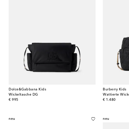
Dolce&Gabbana Kids
Burberry Kids
Wickeltasche DG
Wattierte Wick
original price
original price
€ 995
€ 1.480
neu
neu