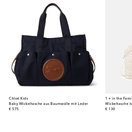
Chloé Kids
1 + in the Fami
Baby Wickeltasche aus Baumwolle mit Leder
Wickeltasche I
original price
original price
€ 575
€ 130