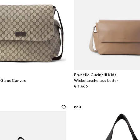
Brunello Cucinelli Kids
GG aus Canvas
Wickeltasche aus Leder
original price
€ 1.666
neu