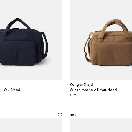
Konges Sløjd
ll You Need
Wickeltasche All You Need
original price
€ 75
neu