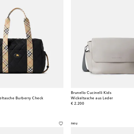
Brunello Cucinelli Kids
eltasche Burberry Check
Wickeltasche aus Leder
original price
€ 2.200
neu