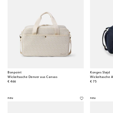
Bonpoint
Konges Sløjd
Wickeltasche Denver aus Canvas
Wickeltasche A
original price
original price
€ 466
€ 75
neu
neu