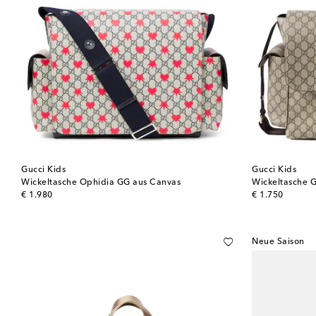
Gucci Kids
Gucci Kids
Wickeltasche Ophidia GG aus Canvas
Wickeltasche 
original price
original price
€ 1.980
€ 1.750
Neue Saison