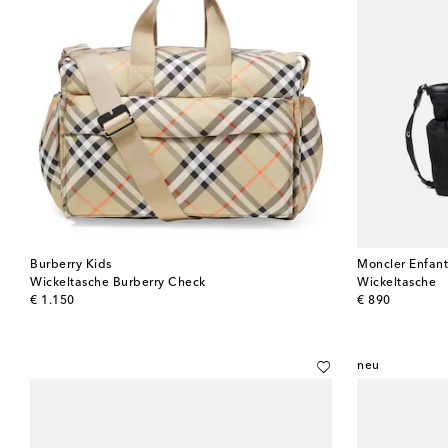
Burberry Kids
Moncler Enfan
Wickeltasche Burberry Check
Wickeltasche
original price
original price
€ 1.150
€ 890
neu