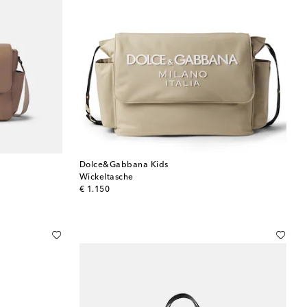
Dolce&Gabbana Kids
Wickeltasche
original price
€ 1.150