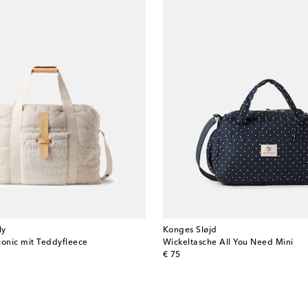
ly
Konges Sløjd
conic mit Teddyfleece
Wickeltasche All You Need Mini
original price
€ 75