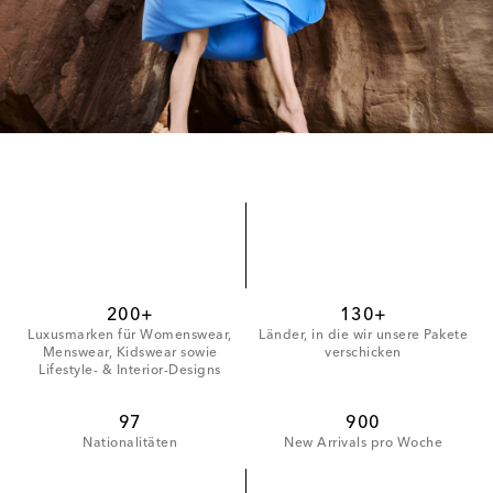
200+
130+
Luxusmarken für Womenswear,
Länder, in die wir unsere Pakete
Menswear, Kidswear sowie
verschicken
Lifestyle- & Interior-Designs
97
900
Nationalitäten
New Arrivals pro Woche