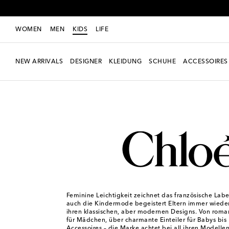
WOMEN
MEN
KIDS
LIFE
NEW ARRIVALS
DESIGNER
KLEIDUNG
SCHUHE
ACCESSOIRES
Kids
Designer
Chloé Kids
Feminine Leichtigkeit zeichnet das französische Lab
auch die Kindermode begeistert Eltern immer wiede
ihren klassischen, aber modernen Designs. Von roma
für Mädchen, über charmante Einteiler für Babys bis 
Accessoires – die Marke achtet bei all ihren Modellen