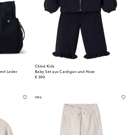
Chloé Kids
mit Leder
Baby Set aus Cardigan und Hose
original price
€ 300
neu