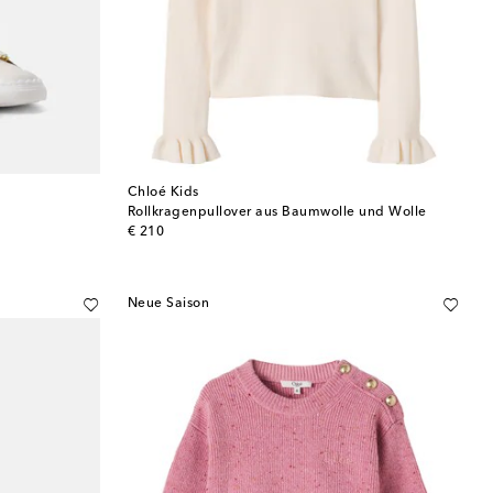
Chloé Kids
Rollkragenpullover aus Baumwolle und Wolle
original price
€ 210
Neue Saison