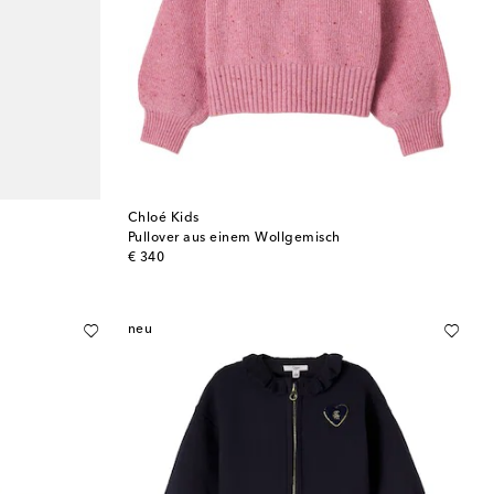
Chloé Kids
Pullover aus einem Wollgemisch
original price
€ 340
neu