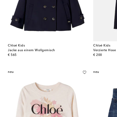
Chloé Kids
Chloé Kids
Jacke aus einem Wollgemisch
Verzierte Hose
original price
original price
€ 565
€ 200
neu
neu