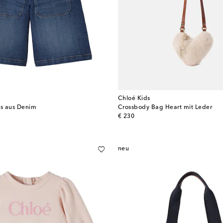
Chloé Kids
s aus Denim
Crossbody Bag Heart mit Leder
original price
€ 230
neu