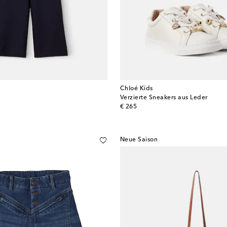
Chloé Kids
Verzierte Sneakers aus Leder
original price
€ 265
Neue Saison