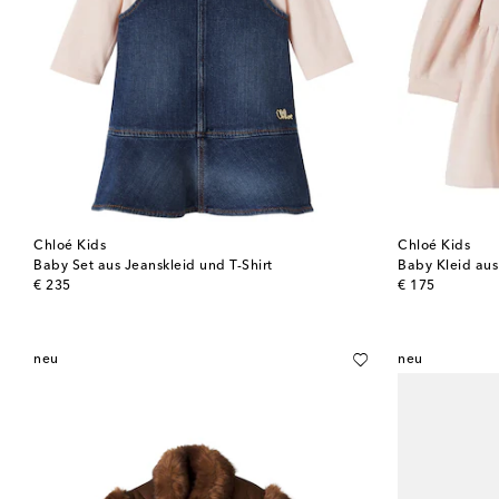
Chloé Kids
Chloé Kids
Baby Set aus Jeanskleid und T-Shirt
Baby Kleid au
original price
original price
€ 235
€ 175
neu
neu