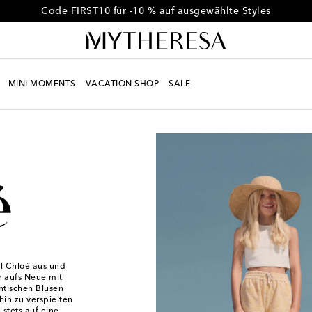
Code FIRST10 für -10 % auf ausgewählte Styles
MINI MOMENTS
VACATION SHOP
SALE
el Chloé aus und
r aufs Neue mit
ntischen Blusen
hin zu verspielten
 stets auf eine