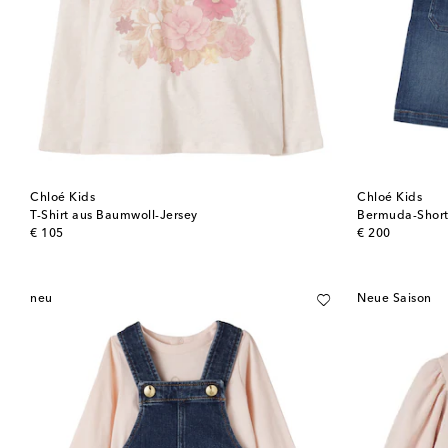
Chloé Kids
Chloé Kids
T-Shirt aus Baumwoll-Jersey
Bermuda-Short
original price
original price
€ 105
€ 200
neu
Neue Saison