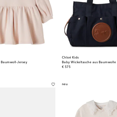
Chloé Kids
s Baumwoll-Jersey
Baby Wickeltasche aus Baumwolle 
original price
€ 575
neu