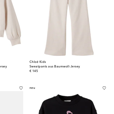
Chloé Kids
ersey
Sweatpants aus Baumwoll-Jersey
original price
€ 145
neu