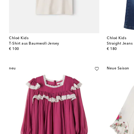
Chloé Kids
Chloé Kids
T-Shirt aus Baumwoll-Jersey
Straight Jeans
original price
original price
€ 100
€ 180
neu
Neue Saison