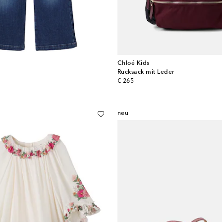
Chloé Kids
Rucksack mit Leder
original price
€ 265
neu