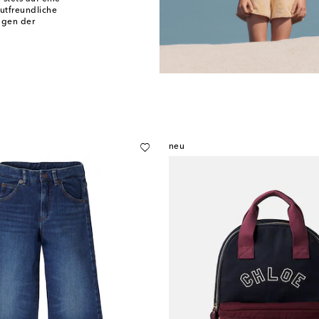
autfreundliche
agen der
neu