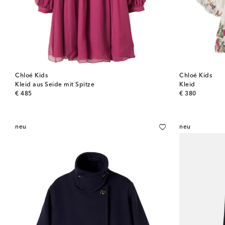
Chloé Kids
Chloé Kids
Kleid aus Seide mit Spitze
Kleid
original price
original price
€ 485
€ 380
neu
neu