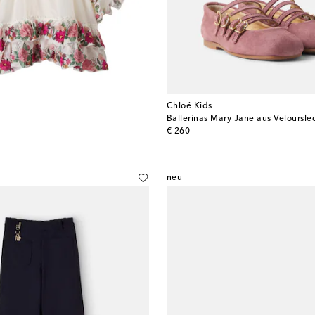
Chloé Kids
Ballerinas Mary Jane aus Veloursle
original price
€ 260
neu