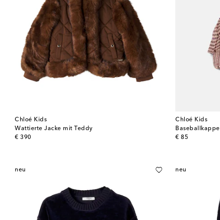
Chloé Kids
Chloé Kids
Wattierte Jacke mit Teddy
Baseballkappe
original price
original price
€ 390
€ 85
neu
neu