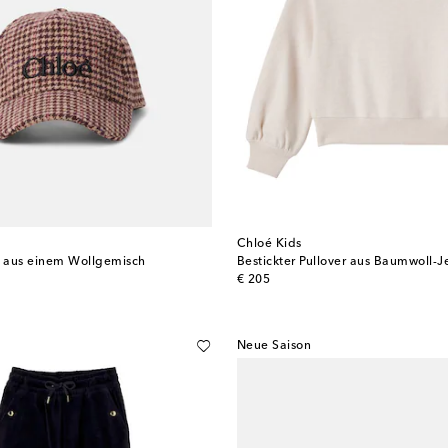
Chloé Kids
 aus einem Wollgemisch
Bestickter Pullover aus Baumwoll-J
original price
€ 205
Neue Saison