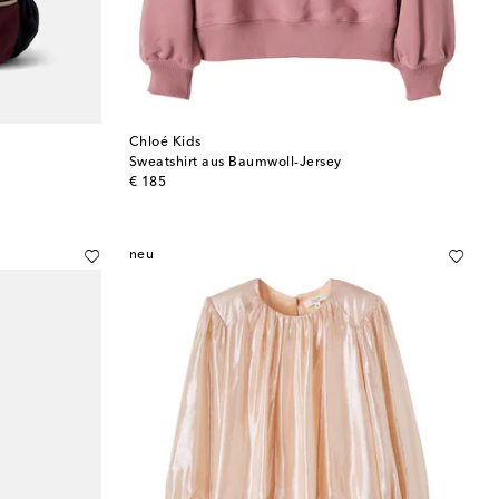
Chloé Kids
Sweatshirt aus Baumwoll-Jersey
original price
€ 185
neu