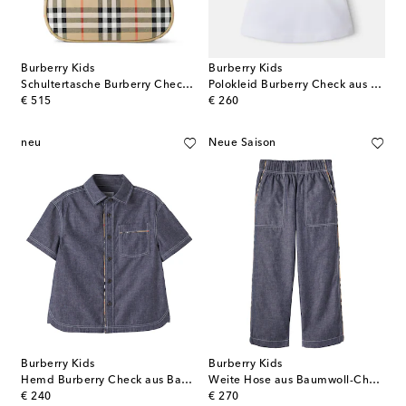
Burberry Kids
Burberry Kids
Schultertasche Burberry Check aus Canvas
Polokleid Burberry Check aus Baumwolle
original price
original price
€ 515
€ 260
neu
Neue Saison
Burberry Kids
Burberry Kids
Hemd Burberry Check aus Baumwolle
Weite Hose aus Baumwoll-Chambray
original price
original price
€ 240
€ 270