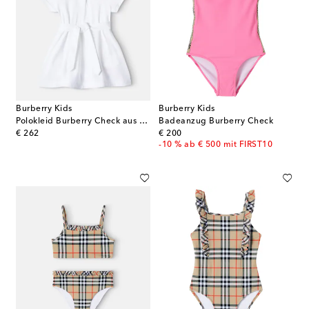
Burberry Kids
Burberry Kids
Polokleid Burberry Check aus Baumwolle
Badeanzug Burberry Check
original price
original price
€ 262
€ 200
-10 % ab € 500 mit FIRST10