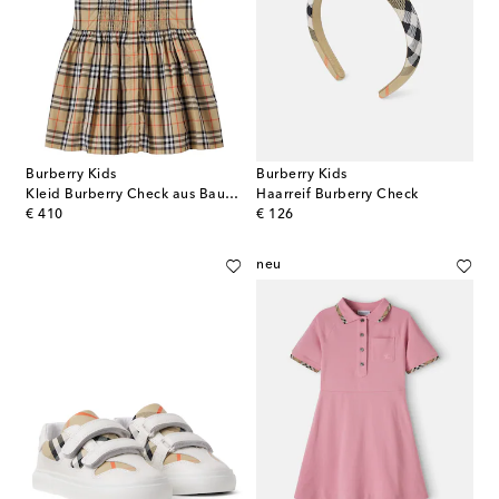
Burberry Kids
Burberry Kids
Kleid Burberry Check aus Baumwolle
Haarreif Burberry Check
original price
original price
€ 410
€ 126
neu