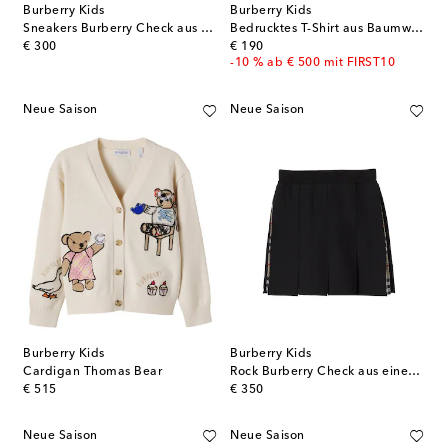
Burberry Kids
Burberry Kids
Sneakers Burberry Check aus Canvas
Bedrucktes T-Shirt aus Baumwolle
original price
original price
€ 300
€ 190
-10 % ab € 500 mit FIRST10
Neue Saison
Neue Saison
Burberry Kids
Burberry Kids
Cardigan Thomas Bear
Rock Burberry Check aus einem Wollgemisch
original price
original price
€ 515
€ 350
Neue Saison
Neue Saison