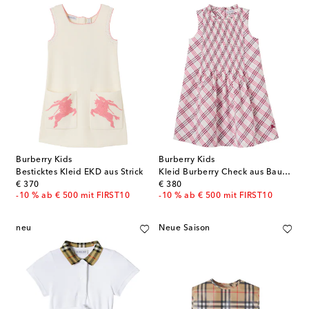
Burberry Kids
Burberry Kids
Besticktes Kleid EKD aus Strick
Kleid Burberry Check aus Baumwolle
original price
original price
€ 370
€ 380
-10 % ab € 500 mit FIRST10
-10 % ab € 500 mit FIRST10
neu
Neue Saison