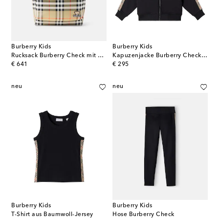
Burberry Kids
Burberry Kids
Rucksack Burberry Check mit Leder
Kapuzenjacke Burberry Check EKD aus Baumwolle
original price
original price
€ 641
€ 295
neu
neu
Burberry Kids
Burberry Kids
T-Shirt aus Baumwoll-Jersey
Hose Burberry Check