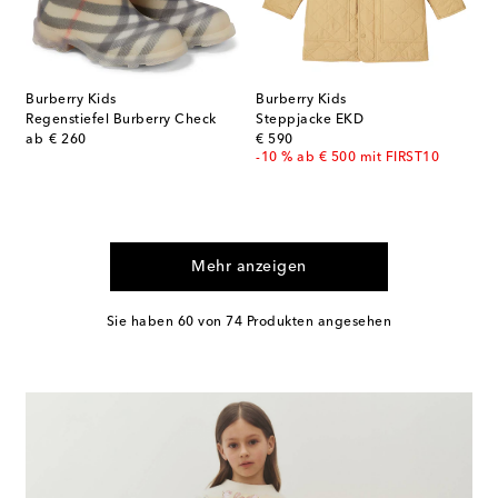
Burberry Kids
Burberry Kids
Regenstiefel Burberry Check
Steppjacke EKD
original price
original price
ab
€ 260
€ 590
-10 % ab € 500 mit FIRST10
Mehr anzeigen
Sie haben 60 von 74 Produkten angesehen