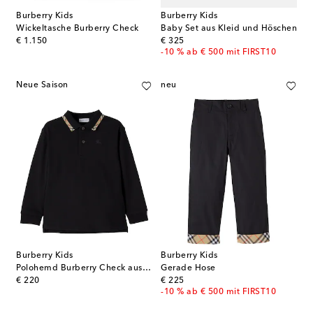
Burberry Kids
Burberry Kids
Wickeltasche Burberry Check
Baby Set aus Kleid und Höschen
original price
original price
€ 1.150
€ 325
-10 % ab € 500 mit FIRST10
Neue Saison
neu
Burberry Kids
Burberry Kids
Polohemd Burberry Check aus Baumwoll-Piqué
Gerade Hose
original price
original price
€ 220
€ 225
-10 % ab € 500 mit FIRST10