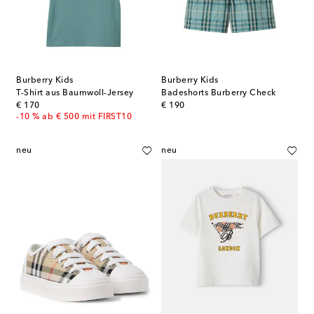
Burberry Kids
Burberry Kids
T-Shirt aus Baumwoll-Jersey
Badeshorts Burberry Check
original price
original price
€ 170
€ 190
-10 % ab € 500 mit FIRST10
neu
neu