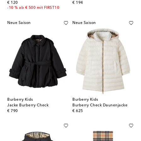
original price
original price
€ 120
€ 194
-10 % ab € 500 mit FIRST10
Neue Saison
Neue Saison
Burberry Kids
Burberry Kids
Jacke Burberry Check
Burberry Check Daunenjacke
original price
original price
€ 790
€ 625