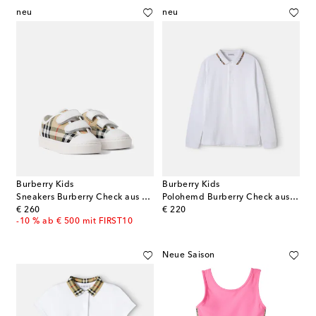
neu
neu
Burberry Kids
Burberry Kids
Sneakers Burberry Check aus Canvas
Polohemd Burberry Check aus Baumwoll-Piqué
original price
original price
€ 260
€ 220
-10 % ab € 500 mit FIRST10
Neue Saison