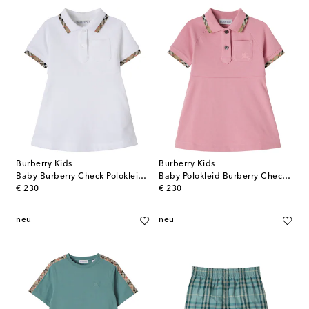
Burberry Kids
Burberry Kids
Baby Burberry Check Polokleid aus Baumwolle
Baby Polokleid Burberry Check aus Baumwoll-Piqué
original price
original price
€ 230
€ 230
neu
neu