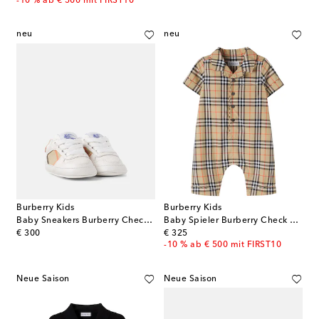
-10 % ab € 500 mit FIRST10
neu
neu
Burberry Kids
Burberry Kids
Baby Sneakers Burberry Check aus Leder
Baby Spieler Burberry Check aus Baumwolle
original price
original price
€ 300
€ 325
-10 % ab € 500 mit FIRST10
Neue Saison
Neue Saison