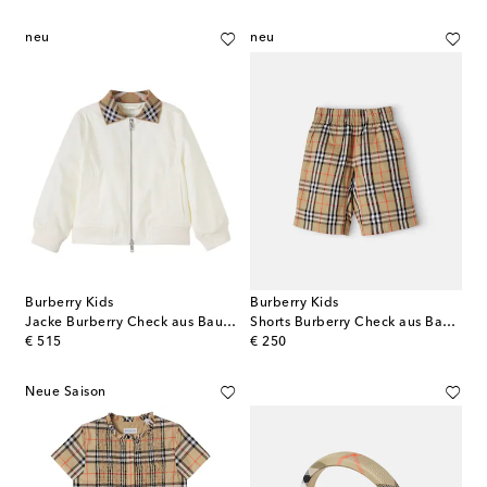
neu
neu
Burberry Kids
Burberry Kids
Jacke Burberry Check aus Baumwoll-Twill
Shorts Burberry Check aus Baumwolle
original price
original price
€ 515
€ 250
Neue Saison