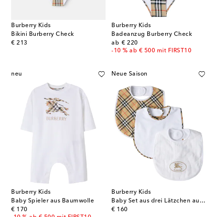
Burberry Kids
Burberry Kids
Bikini Burberry Check
Badeanzug Burberry Check
original price
original price
€ 213
ab
€ 220
-10 % ab € 500 mit FIRST10
neu
Neue Saison
Burberry Kids
Burberry Kids
Baby Spieler aus Baumwolle
Baby Set aus drei Lätzchen aus Baumwolle
original price
original price
€ 170
€ 160