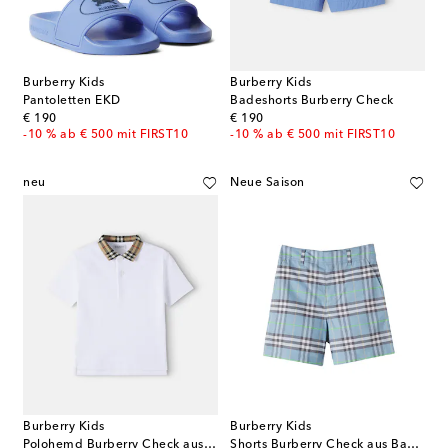
Burberry Kids
Burberry Kids
Pantoletten EKD
Badeshorts Burberry Check
original price
original price
€ 190
€ 190
-10 % ab € 500 mit FIRST10
-10 % ab € 500 mit FIRST10
neu
Neue Saison
Burberry Kids
Burberry Kids
Polohemd Burberry Check aus Baumwoll-Piqué
Shorts Burberry Check aus Baumwolle