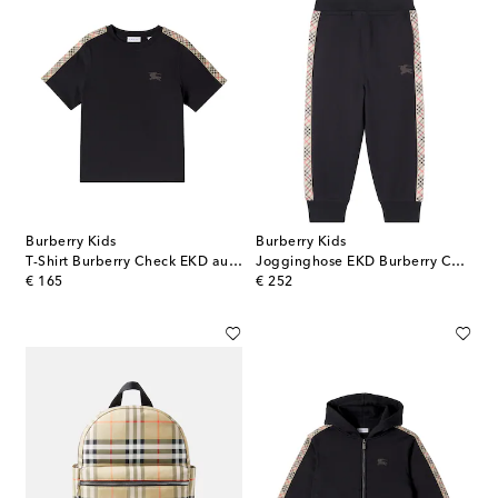
Burberry Kids
Burberry Kids
T-Shirt Burberry Check EKD aus Baumwoll-Jersey
Jogginghose EKD Burberry Check aus Baumwoll-Jersey
original price
original price
€ 165
€ 252