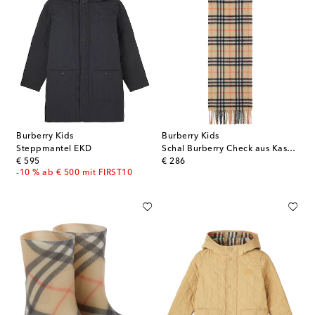
Burberry Kids
Burberry Kids
Steppmantel EKD
Schal Burberry Check aus Kaschmir
original price
original price
€ 595
€ 286
-10 % ab € 500 mit FIRST10