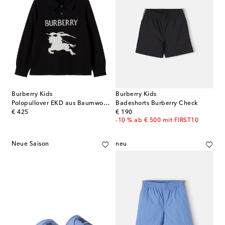
Burberry Kids
Burberry Kids
Polopullover EKD aus Baumwoll-Jacquard
Badeshorts Burberry Check
original price
original price
€ 425
€ 190
-10 % ab € 500 mit FIRST10
Neue Saison
neu