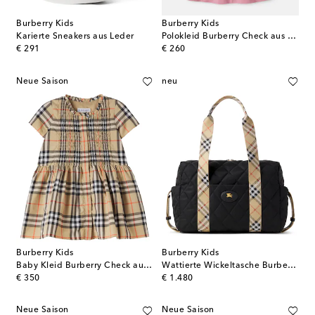
Burberry Kids
Burberry Kids
Karierte Sneakers aus Leder
Polokleid Burberry Check aus Baumwolle
original price
original price
€ 291
€ 260
Neue Saison
neu
Burberry Kids
Burberry Kids
Baby Kleid Burberry Check aus Baumwolle
Wattierte Wickeltasche Burberry Check
original price
original price
€ 350
€ 1.480
Neue Saison
Neue Saison