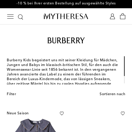
-10 % bei Ihrer ersten Bestellung auf ausgewählte Styles
Burberry Kids begeistert uns mit seiner Kleidung für Mädchen,
Jungen und Babys im klassisch-britischen Stil, für den auch die
Womenswear-Linie seit 1856 bekannt ist. In den vergangenen
Jahren avancierte das Label zu einem der führenden im
Bereich der Luxus-Kindermode, das von lässigen Sneakers,
über zeitlose Mäntel bis hin zu coolen Hoodies aufregende
Styles für Ihre Kleinen bietet. Das eigens für die Marke
entwickelte Karomuster darf hierbei natürlich nicht fehlen.
Filter
Sortieren nach
Neue Saison