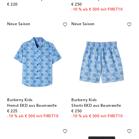
original price
original price
€ 220
€ 250
-10 % ab € 500 mit FIRST10
Neue Saison
Neue Saison
Burberry Kids
Burberry Kids
Hemd EKD aus Baumwolle
Shorts EKD aus Baumwolle
original price
original price
€ 225
€ 250
-10 % ab € 500 mit FIRST10
-10 % ab € 500 mit FIRST10