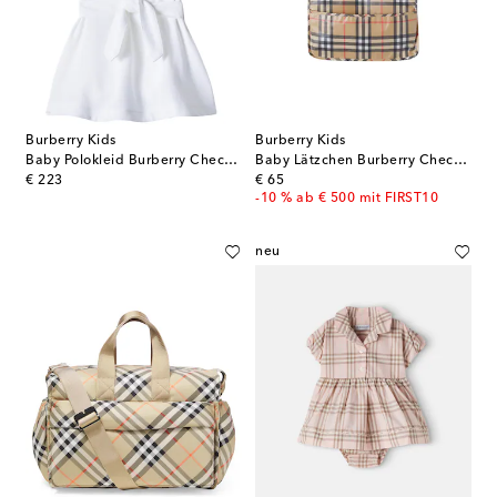
Burberry Kids
Burberry Kids
Baby Polokleid Burberry Check aus Baumwolle
Baby Lätzchen Burberry Check aus Baumwolle
original price
original price
€ 223
€ 65
-10 % ab € 500 mit FIRST10
neu