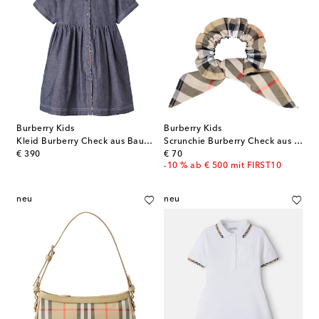
Burberry Kids
Burberry Kids
Kleid Burberry Check aus Baumwoll-Chambray
Scrunchie Burberry Check aus Baumwolle
original price
original price
€ 390
€ 70
-10 % ab € 500 mit FIRST10
neu
neu