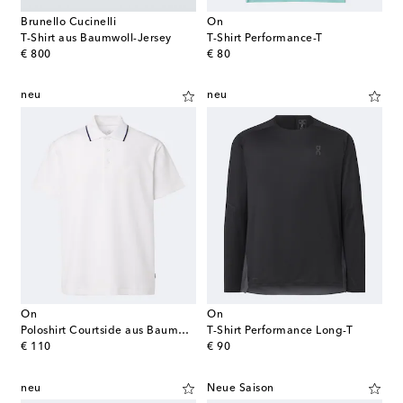
Brunello Cucinelli
On
T-Shirt aus Baumwoll-Jersey
T-Shirt Performance-T
original price
original price
€ 800
€ 80
neu
neu
On
On
Poloshirt Courtside aus Baumwoll-Piqué
T-Shirt Performance Long-T
original price
original price
€ 110
€ 90
neu
Neue Saison