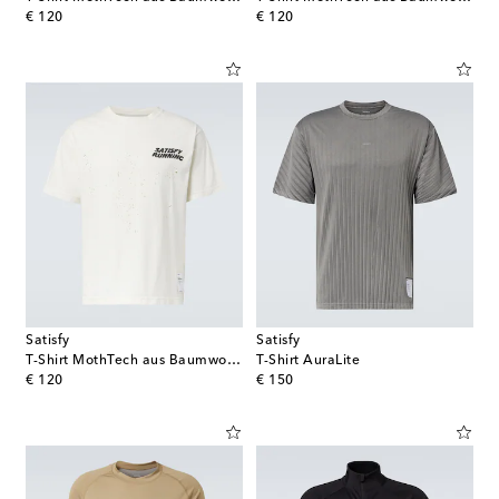
original price
original price
€ 120
€ 120
Satisfy
Satisfy
T-Shirt MothTech aus Baumwoll-Jersey
T-Shirt AuraLite
original price
original price
€ 120
€ 150