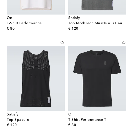
On
Satisfy
T-Shirt Performance
Top MothTech Muscle aus Baumwolle
original price
original price
€ 80
€ 120
Satisfy
On
Top Space-o
T-Shirt Performance-T
original price
original price
€ 120
€ 80