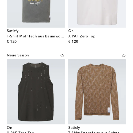
Satisfy
On
T-Shirt MothTech aus Baumwoll-Jersey
X PAF Zero Top
original price
original price
€ 120
€ 120
Neue Saison
On
Satisfy