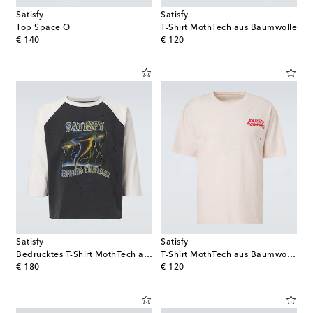
Satisfy
Satisfy
Top Space O
T-Shirt MothTech aus Baumwolle
original price
original price
€ 140
€ 120
Satisfy
Satisfy
Bedrucktes T-Shirt MothTech aus Baumwolle
T-Shirt MothTech aus Baumwoll-Jersey
original price
original price
€ 180
€ 120