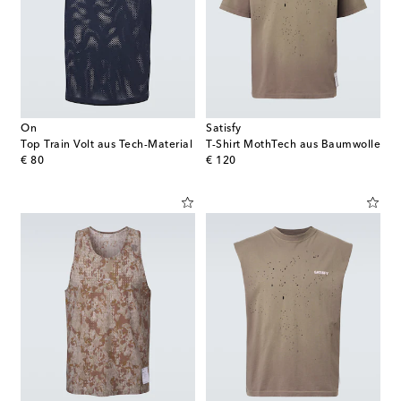
On
Satisfy
Top Train Volt aus Tech-Material
T-Shirt MothTech aus Baumwolle
original price
original price
€ 80
€ 120