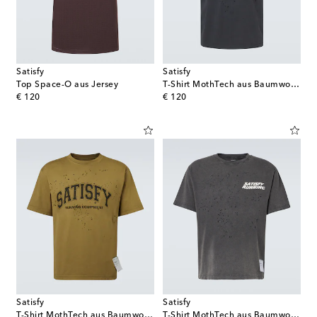
Satisfy
Satisfy
Top Space-O aus Jersey
T-Shirt MothTech aus Baumwoll-Jersey
original price
original price
€ 120
€ 120
Satisfy
Satisfy
T-Shirt MothTech aus Baumwoll-Jersey
T-Shirt MothTech aus Baumwoll-Jersey