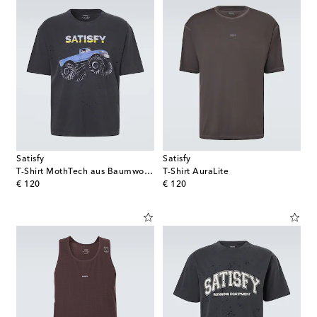
Satisfy
Satisfy
T-Shirt MothTech aus Baumwoll-Jersey
T-Shirt AuraLite
original price
original price
€ 120
€ 120