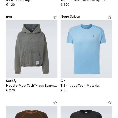
X PAF Zero Top
T-Shirt SpaceLace aus Spitze
original price
original price
€ 120
€ 190
neu
Neue Saison
Satisfy
On
Hoodie MothTech™ aus Baumwolle
T-Shirt aus Tech-Material
original price
original price
€ 270
€ 80