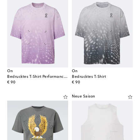
On
On
Bedrucktes T-Shirt Performance Volt
Bedrucktes T-Shirt
original price
original price
€ 90
€ 90
Neue Saison