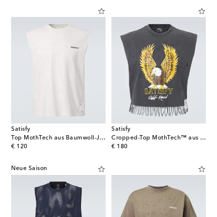
Satisfy
Satisfy
Top MothTech aus Baumwoll-Jersey
Cropped-Top MothTech™ aus Baumwoll-Jersey
original price
original price
€ 120
€ 180
Neue Saison