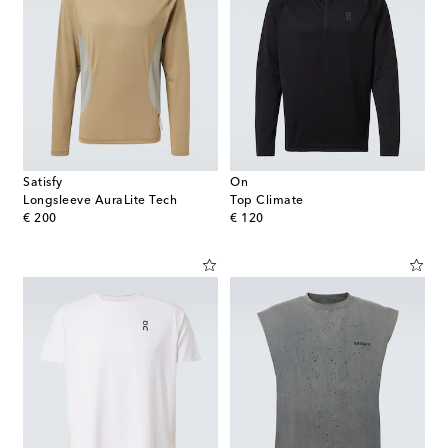
Satisfy
On
Longsleeve AuraLite Tech
Top Climate
original price
original price
€ 200
€ 120