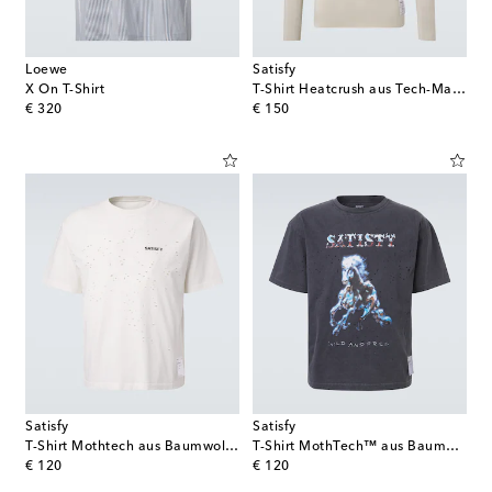
Loewe
Satisfy
X On T-Shirt
T-Shirt Heatcrush aus Tech-Material
original price
original price
€ 320
€ 150
Satisfy
Satisfy
T-Shirt Mothtech aus Baumwoll-Jersey
T-Shirt MothTech™ aus Baumwoll-Jersey
original price
original price
€ 120
€ 120