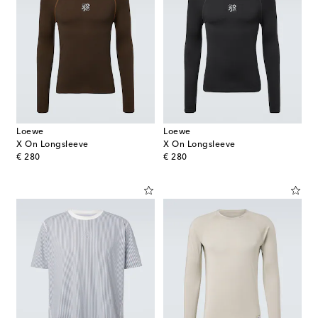
Loewe
Loewe
X On Longsleeve
X On Longsleeve
original price
original price
€ 280
€ 280