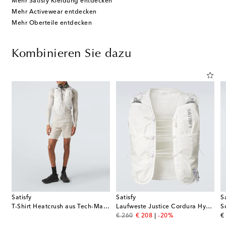
Mehr Satisfy Kleidung entdecken
Mehr Activewear entdecken
Mehr Oberteile entdecken
Kombinieren Sie dazu
Satisfy
Satisfy
S
T-Shirt Heatcrush aus Tech-Material
Laufweste Justice Cordura Hydration 5L
original price
discount price
or
€ 260
€ 208
-20%
€