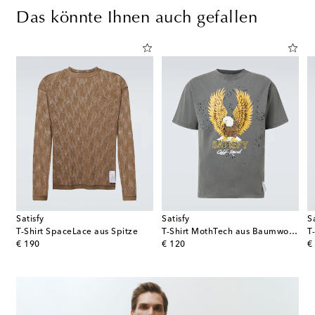
Das könnte Ihnen auch gefallen
Satisfy
Satisfy
S
T-Shirt SpaceLace aus Spitze
T-Shirt MothTech aus Baumwoll-Jersey
original price
original price
or
€ 190
€ 120
€