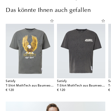
Das könnte Ihnen auch gefallen
Satisfy
Satisfy
S
T-Shirt MothTech aus Baumwoll-Jersey
T-Shirt MothTech aus Baumwoll-Jersey
original price
original price
or
€ 120
€ 120
€