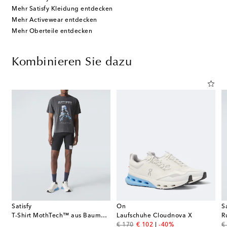
Mehr Satisfy Kleidung entdecken
Mehr Activewear entdecken
Mehr Oberteile entdecken
Kombinieren Sie dazu
Satisfy
On
S
T-Shirt MothTech™ aus Baumwoll-Jersey
Laufschuhe Cloudnova X
R
original price
discount price
or
€ 170
€ 102
-40%
€