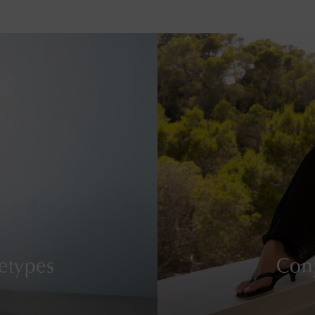
etypes
Conj