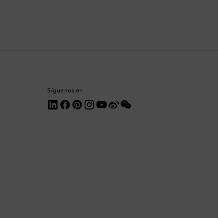
Corea del Sur
Costa Rica
Croacia
Dinamarca
Síguenos en
Dominica
Ecuador
Egipto
Emiratos Árabes Unidos
Eslovaquia