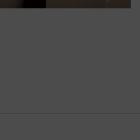
Bután
Camboya
Canadá
Catar
Chequia
Chile
China
Chipre
Colombia
Comoras