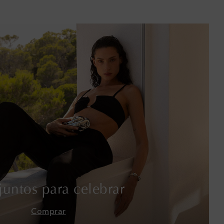
Baréin
Bélgica
Bermudas
Bolivia
Bosnia y Herzegovina
Botsuana
Brasil
Brunéi
untos para celebrar
Bulgaria
Comprar