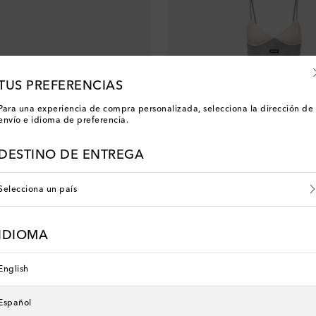
TUS PREFERENCIAS
Para una experiencia de compra personalizada, selecciona la dirección de
envío e idioma de preferencia.
DESTINO DE ENTREGA
Selecciona un país
IDIOMA
Miu Miu
original price
€ 1.815
English
Español