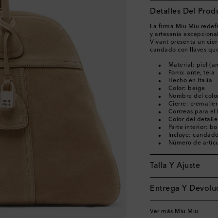
Detalles Del Prod
La firma Miu Miu redefi
y artesanía excepcional
Vivant presenta un cie
candado con llaves que
Material: piel (a
Forro: ante, tela
Hecho en Italia
Color: beige
Nombre del color
Cierre: cremaller
Corrreas para e
Color del detall
Parte interior: bo
Incluye: candado
Número de artíc
Talla Y Ajuste
Entrega Y Devoluc
Ver más Miu Miu