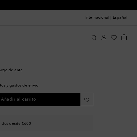
Internacional
|
Español
iu Miu
Bolsos
Totes
arge de ante
tos y gastos de envío
Añadir al carrito
didos desde €600