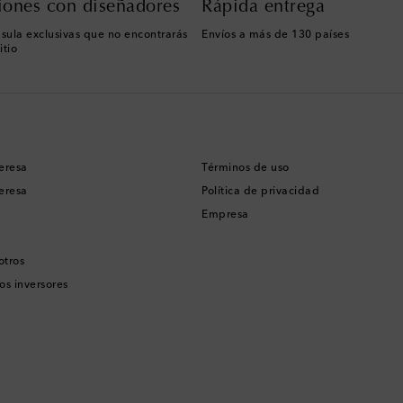
iones con diseñadores
Rápida entrega
sula exclusivas que no encontrarás
Envíos a más de 130 países
itio
eresa
Términos de uso
eresa
Política de privacidad
Empresa
otros
os inversores