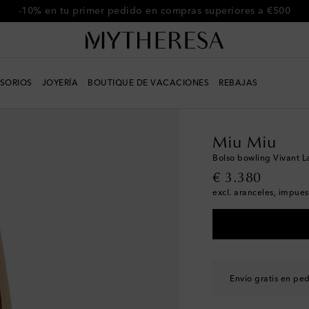
Usa el código FIRST10 para un -10% en una selección
SORIOS
JOYERÍA
BOUTIQUE DE VACACIONES
REBAJAS
Mujer
Diseñadores
M
Miu Miu
Bolso bowling Vivant L
original price
€ 3.380
excl. aranceles, impues
Envío gratis en pe