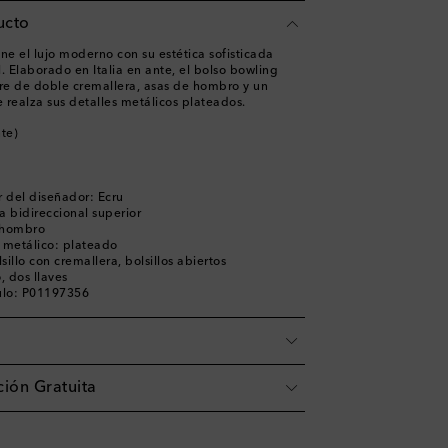
ucto
ne el lujo moderno con su estética sofisticada
. Elaborado en Italia en ante, el bolso bowling
rre de doble cremallera, asas de hombro y un
 realza sus detalles metálicos plateados.
nte)
 del diseñador: Ecru
a bidireccional superior
l hombro
e metálico: plateado
lsillo con cremallera, bolsillos abiertos
, dos llaves
ulo: P01197356
ión Gratuita