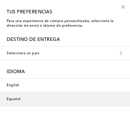
-10% en tu primer pedido en una selección
TUS PREFERENCIAS
Para una experiencia de compra personalizada, selecciona la
dirección de envío e idioma de preferencia.
Tove Abrigos cortos
DESTINO DE ENTREGA
Selecciona un país
Esta colección no está disponible
actualmente. Descubre nuestra
IDIOMA
selección de diseñadores y
novedades a continuación.
English
Español
Diseñadores
Novedades