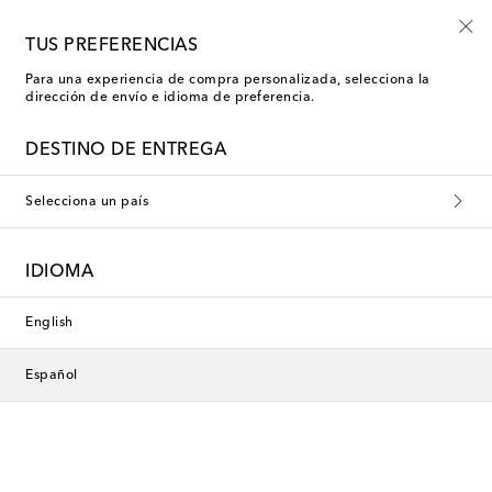
El paraíso a tus pies
TUS PREFERENCIAS
Para una experiencia de compra personalizada, selecciona la
dirección de envío e idioma de preferencia.
Prada Zapatos
DESTINO DE ENTREGA
Filtros
Ordenar por
Selecciona un país
nuevo
nuevo
IDIOMA
English
Español