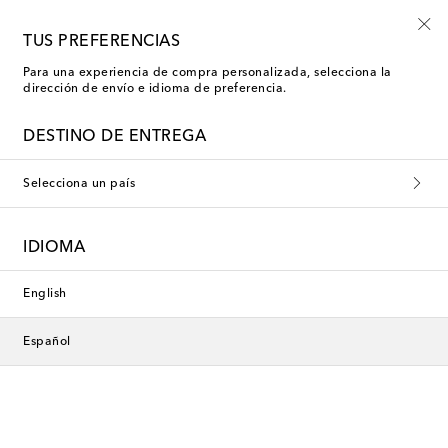
El paraíso a tus pies
TUS PREFERENCIAS
Para una experiencia de compra personalizada, selecciona la
dirección de envío e idioma de preferencia.
Phoebe Philo Chanclas
DESTINO DE ENTREGA
Filtros
Ordenar por
Selecciona un país
nuevo
nuevo
IDIOMA
English
Español