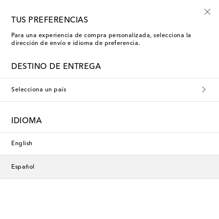
El paraíso a tus pies
TUS PREFERENCIAS
Para una experiencia de compra personalizada, selecciona la
dirección de envío e idioma de preferencia.
Ferragamo Sandalias de tacón medio
DESTINO DE ENTREGA
Selecciona un país
Esta colección no está disponible
actualmente. Descubre nuestra
IDIOMA
selección de diseñadores y
novedades a continuación.
English
Español
Diseñadores
Novedades