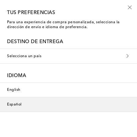
-10% en tu primer pedido en una selección
TUS PREFERENCIAS
Para una experiencia de compra personalizada, selecciona la
dirección de envío e idioma de preferencia.
Entire Studios Ropa
DESTINO DE ENTREGA
Selecciona un país
Esta colección no está disponible
actualmente. Descubre nuestra
IDIOMA
selección de diseñadores y
novedades a continuación.
English
Español
Diseñadores
Novedades