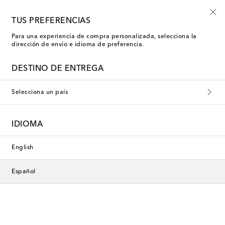
-10% en tu primer pedido en una selección
TUS PREFERENCIAS
Para una experiencia de compra personalizada, selecciona la
dirección de envío e idioma de preferencia.
Dolce&Gabbana Minifaldas
DESTINO DE ENTREGA
Filtros
Ordenar por
Selecciona un país
nuevo
nuevo
IDIOMA
English
Español