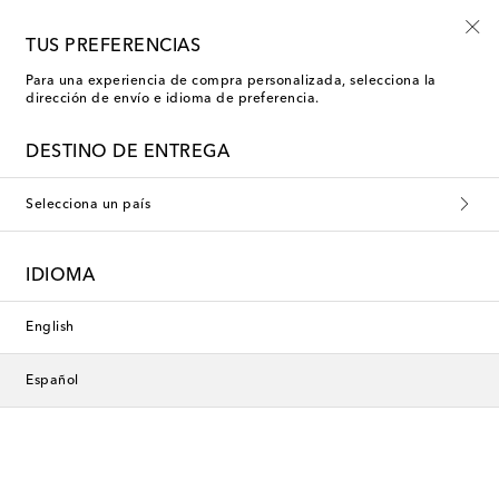
El paraíso a tus pies
TUS PREFERENCIAS
Para una experiencia de compra personalizada, selecciona la
dirección de envío e idioma de preferencia.
Amina Muaddi Botas altas
DESTINO DE ENTREGA
Filtros
Ordenar por
Selecciona un país
IDIOMA
English
Español