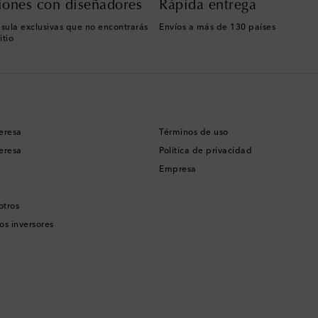
iones con diseñadores
Rápida entrega
sula exclusivas que no encontrarás
Envíos a más de 130 países
itio
eresa
Términos de uso
eresa
Política de privacidad
Empresa
otros
os inversores