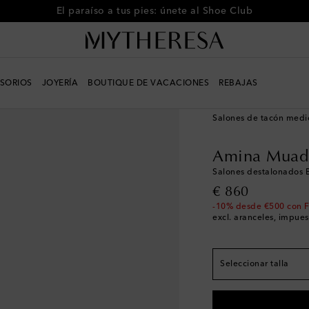
El paraíso a tus pies: únete al Shoe Club
SORIOS
JOYERÍA
BOUTIQUE DE VACACIONES
REBAJAS
El tamaño corresponde
Mujer
Diseñadores
A
EU 35
Pocas unidad
Salones de tacón medi
EU 35.5
Última piez
Amina Muad
EU 36
Pocas unidad
Salones destalonados 
EU 36.5
Pocas unid
original price
€ 860
EU 37
Pocas unidad
-10% desde €500 con 
excl. aranceles, impues
EU 37.5
EU 38
EU 38.5
Seleccionar talla
EU 39
EU 39.5
Pocas unid