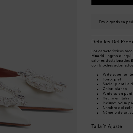
EU 40
EU 40.5
Pocas unid
Envío gratis en pe
EU 41
Pocas unidad
EU 41.5
Última piez
Detalles Del Prod
EU 42
Última pieza
EU 42.5
Añadir a la 
Los característicos t
Muaddi logran el equil
EU 43
Añadir a la wi
salones destalonados 
con broches adornados c
Parte superior: t
Forro: piel
Suela: plantilla 
Color: blanco
Puntera: en punt
Hecho en Italia
Incluye: bolsa pr
Nombre del color
Número de artíc
Talla Y Ajuste