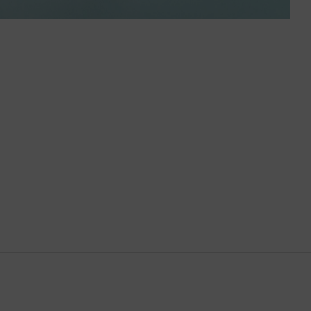
Bután
Camboya
Canadá
Catar
Chequia
Chile
China
Chipre
Colombia
Comoras