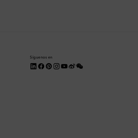
Corea del Sur
Costa Rica
Croacia
Dinamarca
Síguenos en
Dominica
Ecuador
Egipto
Emiratos Árabes Unidos
Eslovaquia