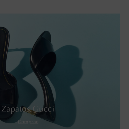
Baréin
Bélgica
Bermudas
Bolivia
Bosnia y Herzegovina
Botsuana
Brasil
Brunéi
Zapatos Gucci
Bulgaria
Comprar