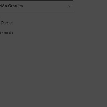
ión Gratuita
i
 Zapatos
cón medio