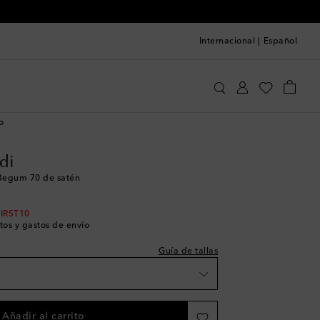
Internacional
|
Español
 a la talla
mina Muaddi
Zapatos
Salones
es
o
a
di
es
Begum 70 de satén
ades
es
FIRST10
tos y gastos de envío
Guía de tallas
ades
Añadir al carrito