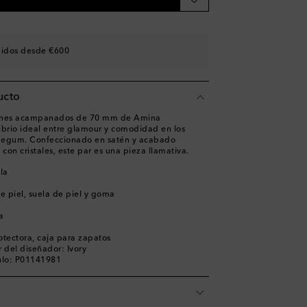
ades
didos desde €600
es
a
ucto
wishlist
acones acampanados de 70 mm de Amina
ibrio ideal entre glamour y comodidad en los
shlist
Begum. Confeccionado en satén y acabado
on cristales, este par es una pieza llamativa.
ela
de piel, suela de piel y goma
a
otectora, caja para zapatos
 del diseñador: Ivory
ulo: P01141981