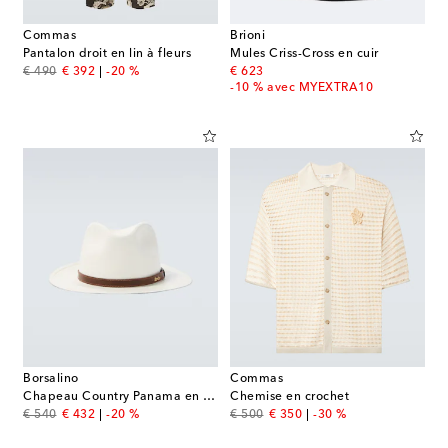
Commas
Brioni
Pantalon droit en lin à fleurs
Mules Criss-Cross en cuir
original price
discount price
original price
€ 490
€ 392
-20 %
€ 623
-10 % avec MYEXTRA10
Borsalino
Commas
Chapeau Country Panama en paille
Chemise en crochet
original price
discount price
original price
discount price
€ 540
€ 432
-20 %
€ 500
€ 350
-30 %