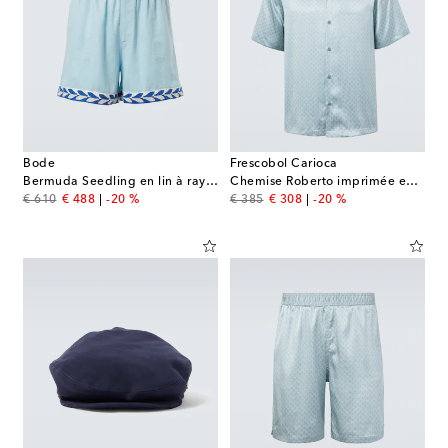
Bode
Frescobol Carioca
Bermuda Seedling en lin à rayures
Chemise Roberto imprimée en soie
original price
discount price
original price
discount price
€ 610
€ 488
-20 %
€ 385
€ 308
-20 %