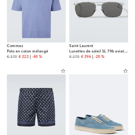
Commas
Saint Laurent
Polo en coton mélangé
Lunettes de soleil SL 796 aviateur
original price
discount price
original price
discount price
€ 370
€ 222
-40 %
€ 370
€ 296
-20 %