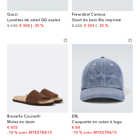
Gucci
Frescobol Carioca
Lunettes de soleil GG ovales
Short de bain Rio imprimé
original price
discount price
original price
discount price
€ 440
€ 308
-30 %
€ 255
€ 204
-20 %
Brunello Cucinelli
ERL
Mules en daim
Casquette en coton à logo
original price
original price
€ 455
€ 84
-10 % avec MYEXTRA10
-10 % avec MYEXTRA10