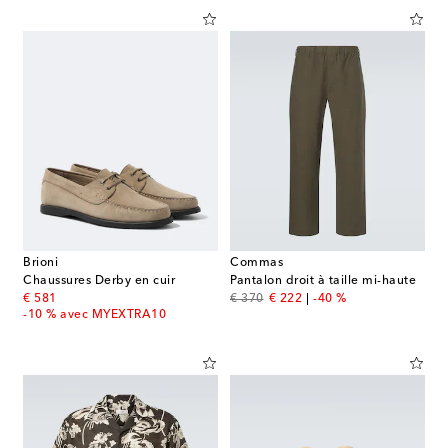
Brioni
Commas
Chaussures Derby en cuir
Pantalon droit à taille mi-haute
original price
original price
discount price
€ 581
€ 370
€ 222
-40 %
-10 % avec MYEXTRA10