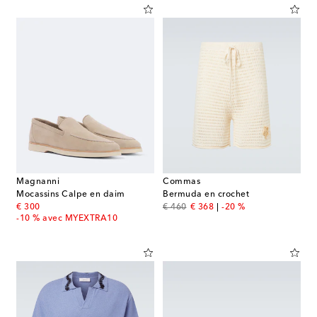
Magnanni
Commas
Mocassins Calpe en daim
Bermuda en crochet
original price
original price
discount price
€ 300
€ 460
€ 368
-20 %
-10 % avec MYEXTRA10