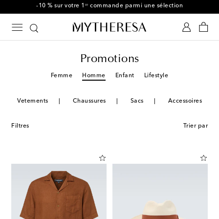
-10 % sur votre 1ʳᵉ commande parmi une sélection
Promotions
Femme
Homme
Enfant
Lifestyle
Vetements
Chaussures
Sacs
Accessoires
Filtres
Trier par