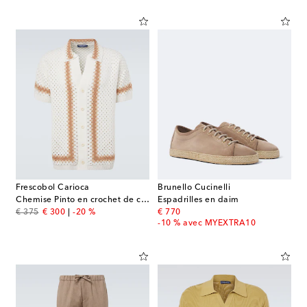
Frescobol Carioca
Brunello Cucinelli
Chemise Pinto en crochet de coton
Espadrilles en daim
original price
discount price
original price
€ 375
€ 300
-20 %
€ 770
-10 % avec MYEXTRA10