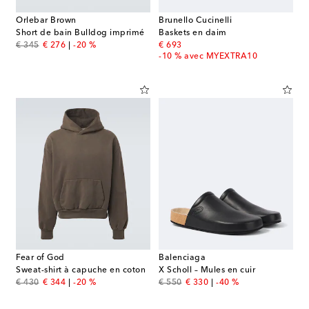
Orlebar Brown
Brunello Cucinelli
Short de bain Bulldog imprimé
Baskets en daim
original price
discount price
original price
€ 345
€ 276
-20 %
€ 693
-10 % avec MYEXTRA10
Fear of God
Balenciaga
Sweat-shirt à capuche en coton
X Scholl – Mules en cuir
original price
discount price
original price
discount price
€ 430
€ 344
-20 %
€ 550
€ 330
-40 %