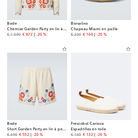
Bode
Borsalino
Chemise Garden Party en lin à perles
Chapeau Miami en paille
original price
discount price
original price
discount price
€ 1 090
€ 872
-20 %
€ 200
€ 160
-20 %
Bode
Frescobol Carioca
Short Garden Party en lin à perles
Espadrilles en toile
original price
discount price
original price
discount price
€ 690
€ 552
-20 %
€ 165
€ 132
-20 %