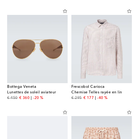
Bottega Veneta
Frescobol Carioca
Lunettes de soleil aviateur
Chemise Telles rayée en lin
original price
discount price
original price
discount price
€ 450
€ 360
-20 %
€ 295
€ 177
-40 %