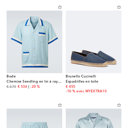
Bode
Brunello Cucinelli
Chemise Seedling en lin à rayures
Espadrilles en toile
original price
discount price
original price
€ 670
€ 536
-20 %
€ 455
-10 % avec MYEXTRA10