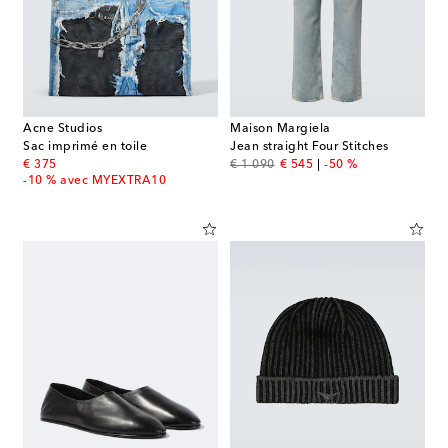
Acne Studios
Maison Margiela
Sac imprimé en toile
Jean straight Four Stitches
original price
original price
discount price
€ 375
€ 1 090
€ 545
-50 %
-10 % avec MYEXTRA10