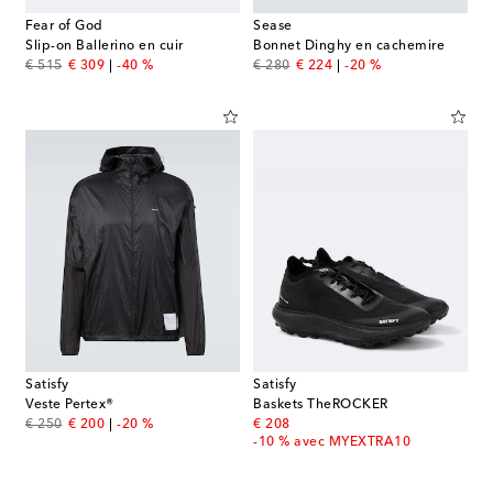
Fear of God
Sease
Slip-on Ballerino en cuir
Bonnet Dinghy en cachemire
original price
discount price
original price
discount price
€ 515
€ 309
-40 %
€ 280
€ 224
-20 %
Satisfy
Satisfy
Veste Pertex®
Baskets TheROCKER
original price
discount price
original price
€ 250
€ 200
-20 %
€ 208
-10 % avec MYEXTRA10