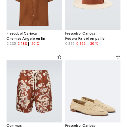
Frescobol Carioca
Frescobol Carioca
Chemise Angelo en lin
Fedora Rafael en paille
original price
discount price
original price
discount price
€ 235
€ 188
-20 %
€ 275
€ 192
-30 %
Commas
Frescobol Carioca