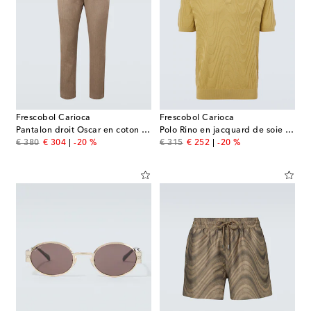
Frescobol Carioca
Frescobol Carioca
Pantalon droit Oscar en coton et cachemire
Polo Rino en jacquard de soie et coton
original price
discount price
original price
discount price
€ 380
€ 304
-20 %
€ 315
€ 252
-20 %