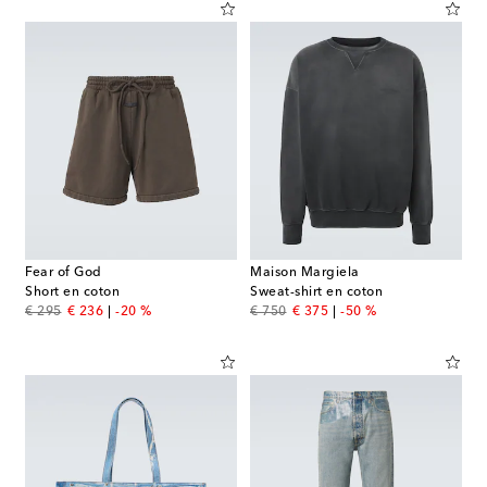
Fear of God
Maison Margiela
Short en coton
Sweat-shirt en coton
original price
discount price
original price
discount price
€ 295
€ 236
-20 %
€ 750
€ 375
-50 %