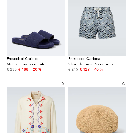
Frescobol Carioca
Frescobol Carioca
Mules Renato en toile
Short de bain Rio imprimé
original price
discount price
original price
discount price
€ 235
€ 188
-20 %
€ 215
€ 129
-40 %