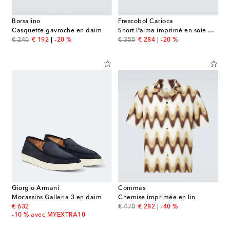
Borsalino
Frescobol Carioca
Casquette gavroche en daim
Short Palma imprimé en soie mélangée
original price
discount price
original price
discount price
€ 240
€ 192
-20 %
€ 355
€ 284
-20 %
Giorgio Armani
Commas
Mocassins Galleria 3 en daim
Chemise imprimée en lin
original price
original price
discount price
€ 632
€ 470
€ 282
-40 %
-10 % avec MYEXTRA10