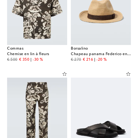
Commas
Borsalino
Chemise en lin à fleurs
Chapeau panama Federico en paille
original price
discount price
original price
discount price
€ 500
€ 350
-30 %
€ 270
€ 216
-20 %