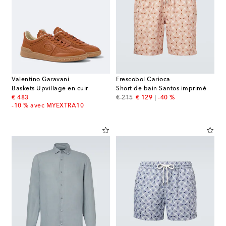
Valentino Garavani
Frescobol Carioca
Baskets Upvillage en cuir
Short de bain Santos imprimé
original price
original price
discount price
€ 483
€ 215
€ 129
-40 %
-10 % avec MYEXTRA10