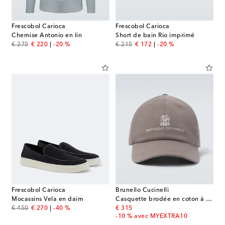
Frescobol Carioca
Frescobol Carioca
Chemise Antonio en lin
Short de bain Rio imprimé
original price
discount price
original price
discount price
€ 275
€ 220
-20 %
€ 215
€ 172
-20 %
Frescobol Carioca
Brunello Cucinelli
Mocassins Vela en daim
Casquette brodée en coton à logo
original price
discount price
original price
€ 450
€ 270
-40 %
€ 315
-10 % avec MYEXTRA10