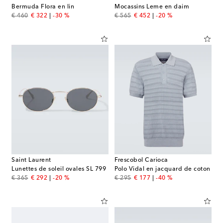
Bermuda Flora en lin
Mocassins Leme en daim
original price
discount price
original price
discount price
€ 460
€ 322
-30 %
€ 565
€ 452
-20 %
Saint Laurent
Frescobol Carioca
Lunettes de soleil ovales SL 799
Polo Vidal en jacquard de coton
original price
discount price
original price
discount price
€ 365
€ 292
-20 %
€ 295
€ 177
-40 %