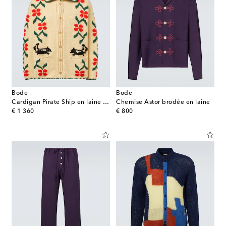
Bode
Bode
Cardigan Pirate Ship en laine vierge
Chemise Astor brodée en laine
original price
original price
€ 1 360
€ 800