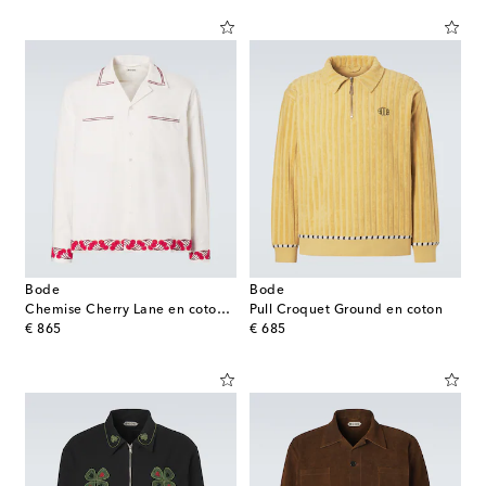
Bode
Bode
Chemise Cherry Lane en coton à perles fantaisie
Pull Croquet Ground en coton
original price
original price
€ 865
€ 685