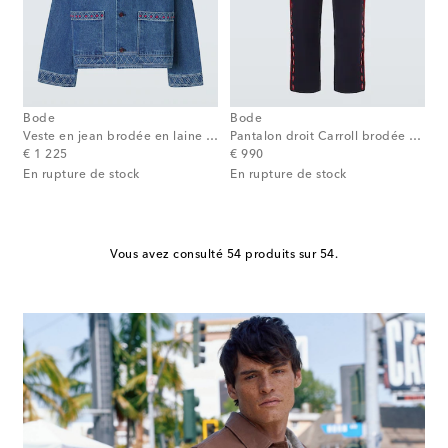
Bode
Bode
Veste en jean brodée en laine et coton
Pantalon droit Carroll brodée en laine
original price
original price
€ 1 225
€ 990
En rupture de stock
En rupture de stock
Vous avez consulté 54 produits sur 54.