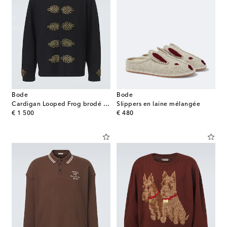
Bode
Bode
Cardigan Looped Frog brodé en laine
Slippers en laine mélangée
original price
original price
€ 1 500
€ 480