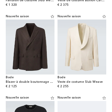
Pantalon de costume Slub Weave
Veste de costume Bullion Card en lin
original price
original price
€ 1 320
€ 2 375
Nouvelle saison
Nouvelle saison
Bode
Bode
Blazer à double boutonnage en lin
Veste de costume Slub Weave
original price
original price
€ 2 125
€ 2 255
Nouvelle saison
Nouvelle saison