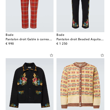
Bode
Bode
Pantalon droit Gable à carreaux en laine
Pantalon droit Beaded Aquitaine en laine
original price
original price
€ 990
€ 1 250