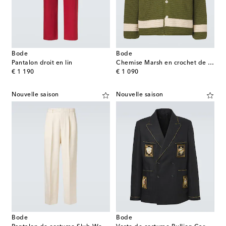
Bode
Bode
Pantalon droit en lin
Chemise Marsh en crochet de coton
original price
original price
€ 1 190
€ 1 090
Nouvelle saison
Nouvelle saison
Bode
Bode