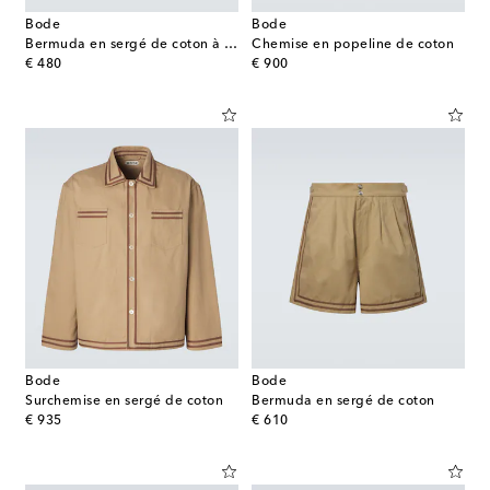
Bode
Bode
Bermuda en sergé de coton à logo
Chemise en popeline de coton
original price
original price
€ 480
€ 900
Bode
Bode
Surchemise en sergé de coton
Bermuda en sergé de coton
original price
original price
€ 935
€ 610