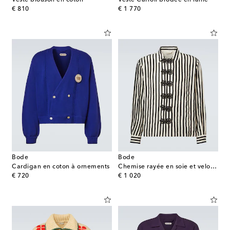
original price
original price
€ 810
€ 1 770
Bode
Bode
Cardigan en coton à ornements
Chemise rayée en soie et velours
original price
original price
€ 720
€ 1 020