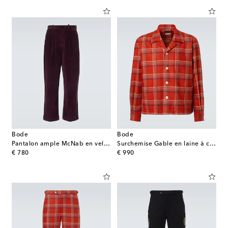
Bode
Bode
Pantalon ample McNab en velours côtelé
Surchemise Gable en laine à carreaux
original price
original price
€ 780
€ 990