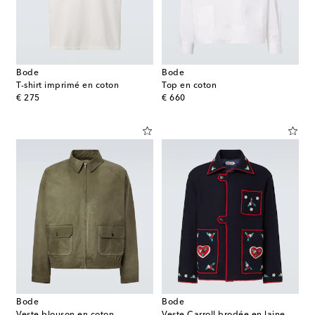
Bode
Bode
T-shirt imprimé en coton
Top en coton
original price
original price
€ 275
€ 660
Bode
Bode
Veste blouson en coton
Veste Carroll brodée en laine