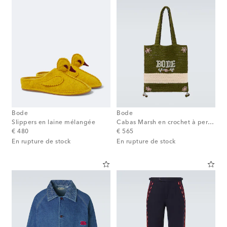
Bode
Bode
Slippers en laine mélangée
Cabas Marsh en crochet à perles
original price
original price
€ 480
€ 565
En rupture de stock
En rupture de stock