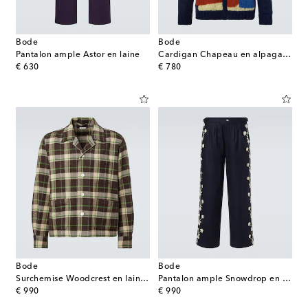
Bode
Bode
Pantalon ample Astor en laine
Cardigan Chapeau en alpaga mélangé
original price
original price
€ 630
€ 780
Bode
Bode
Surchemise Woodcrest en laine à carreaux
Pantalon ample Snowdrop en laine mélangée
original price
original price
€ 990
€ 990