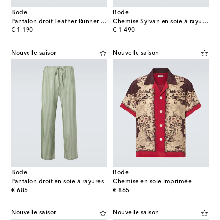
Bode
Bode
Pantalon droit Feather Runner en coton
Chemise Sylvan en soie à rayures
original price
original price
€ 1 190
€ 1 490
Nouvelle saison
Nouvelle saison
Bode
Bode
Pantalon droit en soie à rayures
Chemise en soie imprimée
original price
original price
€ 685
€ 865
Nouvelle saison
Nouvelle saison