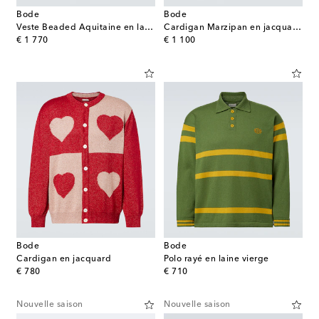
Bode
Bode
Veste Beaded Aquitaine en laine
Cardigan Marzipan en jacquard de laine
original price
original price
€ 1 770
€ 1 100
Bode
Bode
Cardigan en jacquard
Polo rayé en laine vierge
original price
original price
€ 780
€ 710
Nouvelle saison
Nouvelle saison