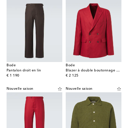
Bode
Bode
Pantalon droit en lin
Blazer à double boutonnage en lin
original price
original price
€ 1 190
€ 2 125
Nouvelle saison
Nouvelle saison