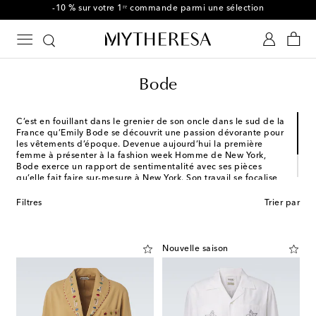
-10 % sur votre 1ʳᵉ commande parmi une sélection
Bode
C’est en fouillant dans le grenier de son oncle dans le sud de la
France qu’Emily Bode se découvrit une passion dévorante pour
les vêtements d’époque. Devenue aujourd’hui la première
femme à présenter à la fashion week Homme de New York,
Bode exerce un rapport de sentimentalité avec ses pièces
qu’elle fait faire sur-mesure à New York. Son travail se focalise
sur l’assemblage de patchworks anciens et la remise en état de
matières destinées à la perte. En résulte un workwear moderne
Filtres
Trier par
et élégant chargé d’histoire.
Nouvelle saison