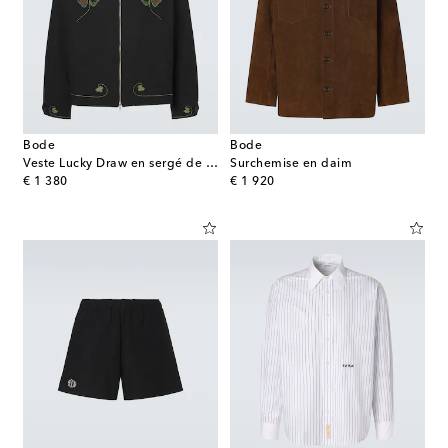
Bode
Bode
Veste Lucky Draw en sergé de coton
Surchemise en daim
original price
original price
€ 1 380
€ 1 920