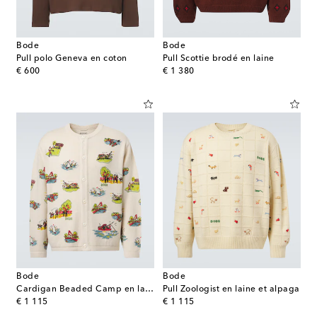
Bode
Bode
Pull polo Geneva en coton
Pull Scottie brodé en laine
original price
original price
€ 600
€ 1 380
Bode
Bode
Cardigan Beaded Camp en laine et coton
Pull Zoologist en laine et alpaga
original price
original price
€ 1 115
€ 1 115