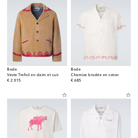
Bode
Bode
Veste Trefoil en daim et cuir
Chemise brodée en coton
original price
original price
€ 2 015
€ 685