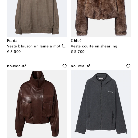
Prada
Chloé
Veste blouson en laine à motif pied-de-poule
Veste courte en shearling
original price
original price
€ 3 500
€ 5 700
nouveauté
nouveauté