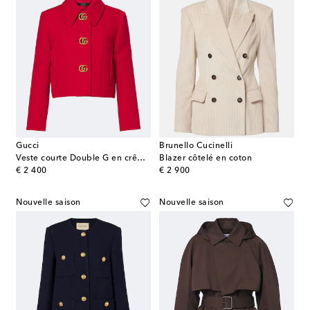
Gucci
Brunello Cucinelli
Veste courte Double G en crêpe de laine
Blazer côtelé en coton
original price
original price
€ 2 400
€ 2 900
Nouvelle saison
Nouvelle saison