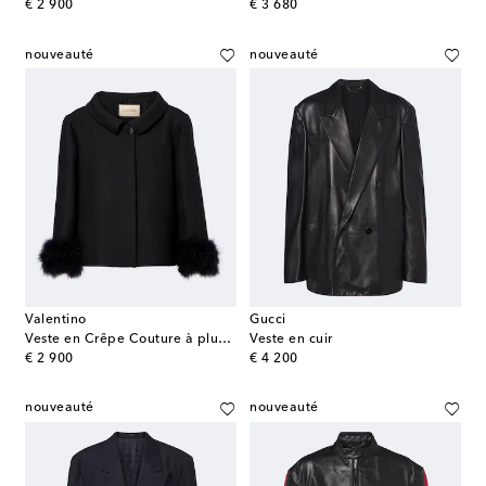
original price
original price
€ 2 900
€ 3 680
nouveauté
nouveauté
Valentino
Gucci
Veste en Crêpe Couture à plumes
Veste en cuir
original price
original price
€ 2 900
€ 4 200
nouveauté
nouveauté