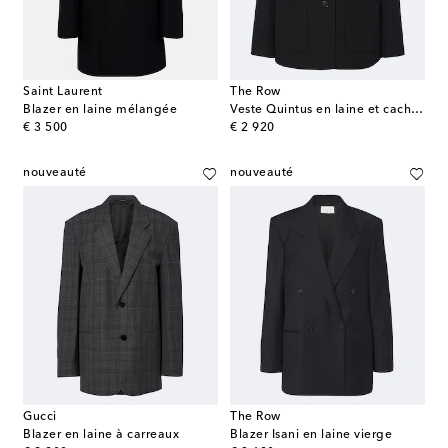
Saint Laurent
The Row
Blazer en laine mélangée
Veste Quintus en laine et cachemire mélangés
original price
original price
€ 3 500
€ 2 920
nouveauté
nouveauté
Gucci
The Row
Blazer en laine à carreaux
Blazer Isani en laine vierge