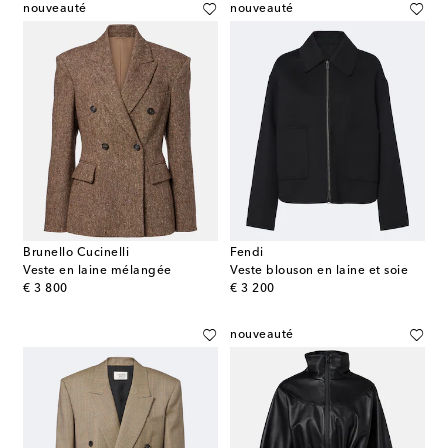
nouveauté
nouveauté
Brunello Cucinelli
Fendi
Veste en laine mélangée
Veste blouson en laine et soie
original price
original price
€ 3 800
€ 3 200
nouveauté