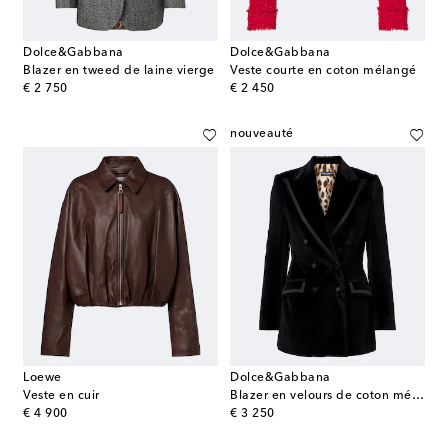
Dolce&Gabbana
Dolce&Gabbana
Blazer en tweed de laine vierge
Veste courte en coton mélangé
original price
original price
€ 2 750
€ 2 450
nouveauté
Loewe
Dolce&Gabbana
Veste en cuir
Blazer en velours de coton mélangé
original price
original price
€ 4 900
€ 3 250