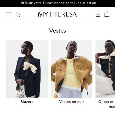
-10 % sur votre 1ʳᵉ commande parmi une sélection
Vestes
Blazers
Vestes en cuir
Gilets et
ma