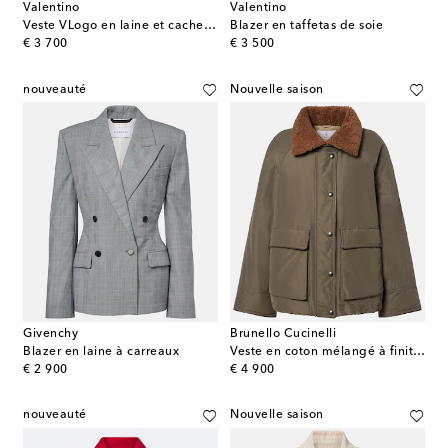
Valentino
Valentino
Veste VLogo en laine et cachemire
Blazer en taffetas de soie
original price
original price
€ 3 700
€ 3 500
nouveauté
Nouvelle saison
Givenchy
Brunello Cucinelli
Blazer en laine à carreaux
Veste en coton mélangé à finitions en shearling
original price
original price
€ 2 900
€ 4 900
nouveauté
Nouvelle saison