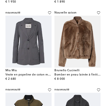
original price
original price
€ 1 950
€ 1 890
nouveauté
Nouvelle saison
Miu Miu
Brunello Cucinelli
Veste en popeline de coton mélangé
Bomber en peau lainée à finitions en cachemire
original price
original price
€ 2 680
€ 8 000
nouveauté
nouveauté