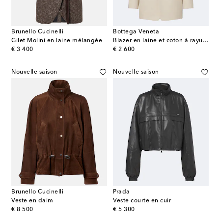
Brunello Cucinelli
Bottega Veneta
Gilet Molini en laine mélangée
Blazer en laine et coton à rayures
original price
original price
€ 3 400
€ 2 600
Nouvelle saison
Nouvelle saison
Brunello Cucinelli
Prada
Veste en daim
Veste courte en cuir
original price
original price
€ 8 500
€ 5 300