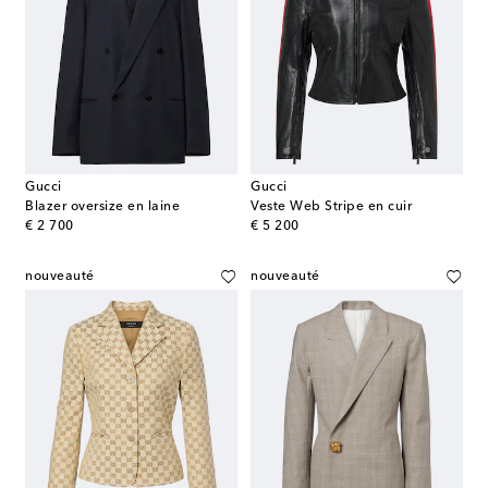
Gucci
Gucci
Blazer oversize en laine
Veste Web Stripe en cuir
original price
original price
€ 2 700
€ 5 200
nouveauté
nouveauté