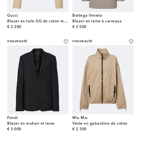
Gucci
Bottega Veneta
Blazer en toile GG de coton mélangé
Blazer en laine à carreaux
original price
original price
€ 2 200
€ 3 500
nouveauté
nouveauté
Fendi
Miu Miu
Blazer en mohair et laine
Veste en gabardine de coton
original price
original price
€ 3 000
€ 2 300