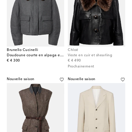
Brunello Cucinelli
Chloé
Doudoune courte en alpaga et cachemire
Veste en cuir et shearling
original price
original price
€ 4 300
€ 4 490
Prochainement
Nouvelle saison
Nouvelle saison