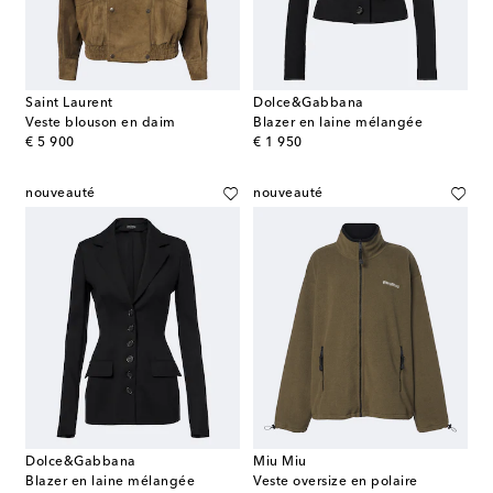
Saint Laurent
Dolce&Gabbana
Veste blouson en daim
Blazer en laine mélangée
original price
original price
€ 5 900
€ 1 950
nouveauté
nouveauté
Dolce&Gabbana
Miu Miu
Blazer en laine mélangée
Veste oversize en polaire