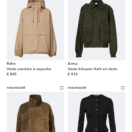
Róhe
Arma
Veste oversize à capuche
Veste blouson Halti en daim
original price
original price
€ 895
€ 910
nouveauté
nouveauté