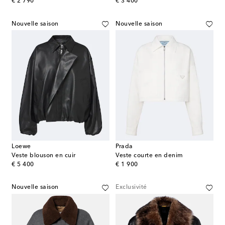
original price
original price
€ 2 790
€ 3 400
Nouvelle saison
Nouvelle saison
Loewe
Prada
Veste blouson en cuir
Veste courte en denim
original price
original price
€ 5 400
€ 1 900
Nouvelle saison
Exclusivité