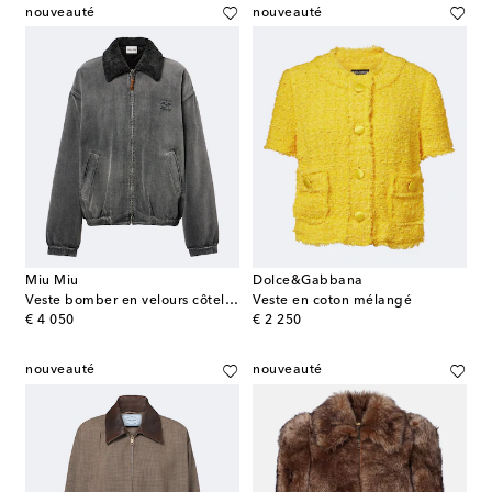
nouveauté
nouveauté
Miu Miu
Dolce&Gabbana
Veste bomber en velours côtelé de coton
Veste en coton mélangé
original price
original price
€ 4 050
€ 2 250
nouveauté
nouveauté