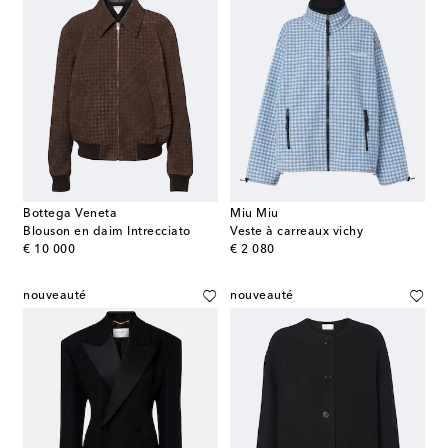
Bottega Veneta
Miu Miu
Blouson en daim Intrecciato
Veste à carreaux vichy
original price
original price
€ 10 000
€ 2 080
nouveauté
nouveauté