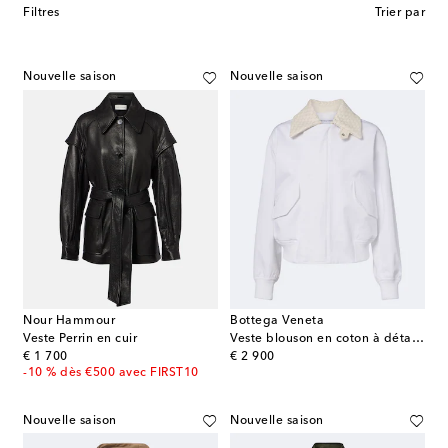
Filtres
Trier par
Nouvelle saison
Nouvelle saison
Nour Hammour
Bottega Veneta
Veste Perrin en cuir
Veste blouson en coton à détail Intrecciato
original price
original price
€ 1 700
€ 2 900
-10 % dès €500 avec FIRST10
Nouvelle saison
Nouvelle saison