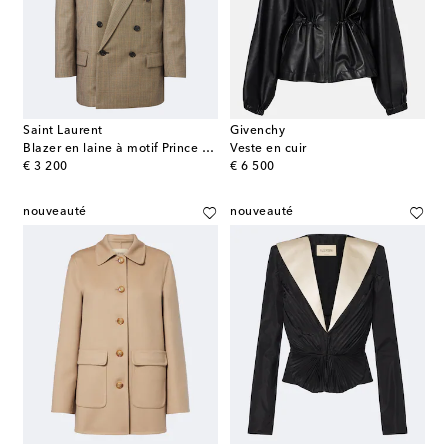
Saint Laurent
Givenchy
Blazer en laine à motif Prince de Galles
Veste en cuir
original price
original price
€ 3 200
€ 6 500
nouveauté
nouveauté