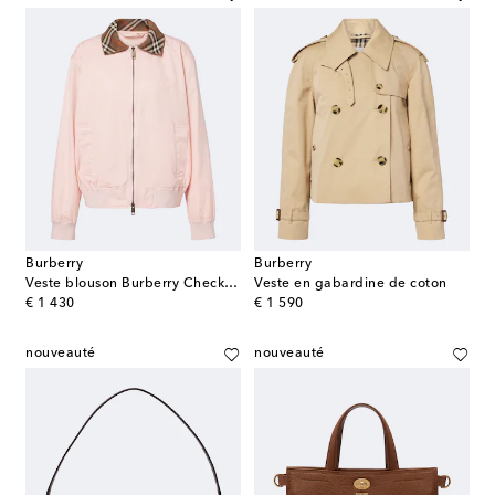
Burberry
Burberry
Veste blouson Burberry Check en coton
Veste en gabardine de coton
original price
original price
€ 1 430
€ 1 590
nouveauté
nouveauté