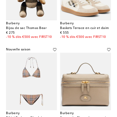
Burberry
Burberry
Bijou de sac Thomas Bear
Baskets Terrace en cuir et daim
original price
original price
€ 275
€ 555
-10 % dès €500 avec FIRST10
-10 % dès €500 avec FIRST10
Nouvelle saison
Burberry
Burberry