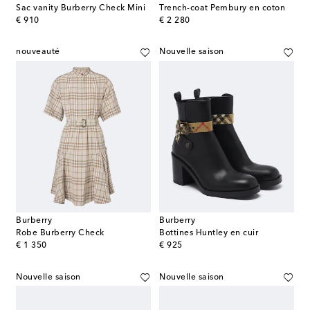
Sac vanity Burberry Check Mini
Trench-coat Pembury en coton
original price
original price
€ 910
€ 2 280
nouveauté
Nouvelle saison
Burberry
Burberry
Robe Burberry Check
Bottines Huntley en cuir
original price
original price
€ 1 350
€ 925
Nouvelle saison
Nouvelle saison