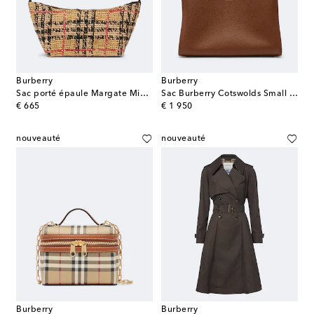
Burberry
Burberry
Sac porté épaule Margate Mini en raphia
Sac Burberry Cotswolds Small en cuir
original price
original price
€ 665
€ 1 950
nouveauté
nouveauté
Burberry
Burberry