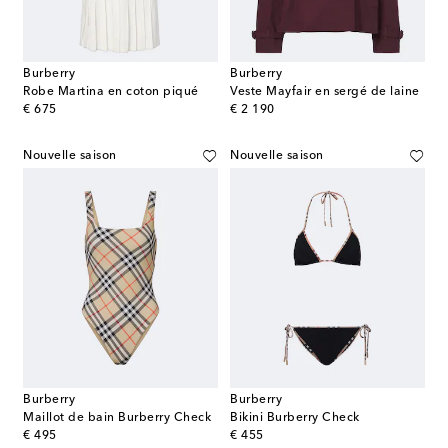
Burberry
Burberry
Robe Martina en coton piqué
Veste Mayfair en sergé de laine
original price
original price
€ 675
€ 2 190
Nouvelle saison
Nouvelle saison
Burberry
Burberry
Maillot de bain Burberry Check
Bikini Burberry Check
original price
original price
€ 495
€ 455