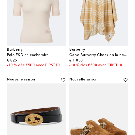
Burberry
Burberry
Polo EKD en cachemire
Cape Burberry Check en laine, soie et cachemire
original price
original price
€ 825
€ 1 050
-10 % dès €500 avec FIRST10
-10 % dès €500 avec FIRST10
Nouvelle saison
Nouvelle saison