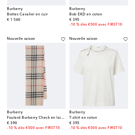
Burberry
Burberry
Bottes Cavalier en cuir
Bob EKD en coton
original price
original price
€ 1 560
€ 395
-10 % dès €500 avec FIRST10
Nouvelle saison
Nouvelle saison
Burberry
Burberry
Foulard Burberry Check en laine et soie
T-shirt en coton
original price
original price
€ 390
€ 395
-10 % dès €500 avec FIRST10
-10 % dès €500 avec FIRST10