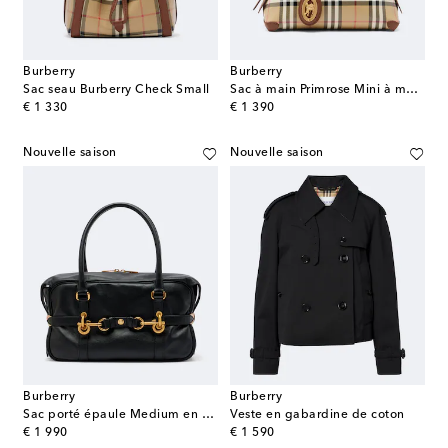
Burberry
Burberry
Sac seau Burberry Check Small
Sac à main Primrose Mini à motif Burberry Check
original price
original price
€ 1 330
€ 1 390
Nouvelle saison
Nouvelle saison
Burberry
Burberry
Sac porté épaule Medium en cuir
Veste en gabardine de coton
original price
original price
€ 1 990
€ 1 590