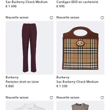
Sac Burberry Check Medium
Cardigan EKD en cachemire
original price
original price
€ 1 490
€ 995
Nouvelle saison
Nouvelle saison
Burberry
Burberry
Pantalon droit en laine
Sac Burberry Check Medium
original price
original price
€ 865
€ 1 330
Nouvelle saison
Nouvelle saison