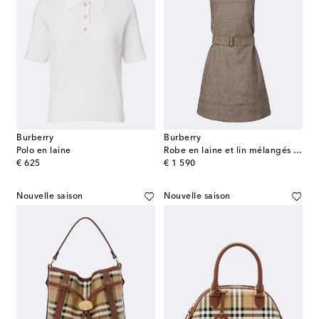
Burberry
Burberry
Polo en laine
Robe en laine et lin mélangés à motif Prince de Galles
original price
original price
€ 625
€ 1 590
Nouvelle saison
Nouvelle saison