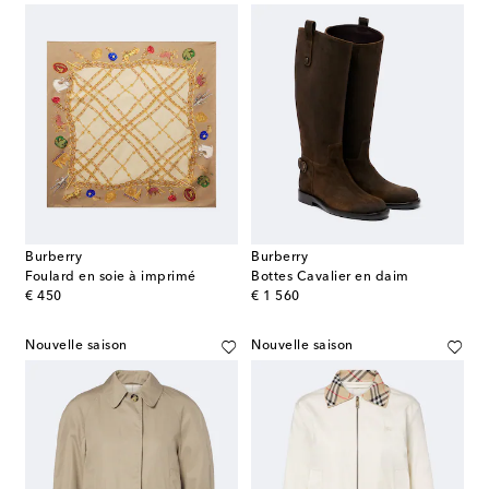
Burberry
Burberry
Foulard en soie à imprimé
Bottes Cavalier en daim
original price
original price
€ 450
€ 1 560
Nouvelle saison
Nouvelle saison