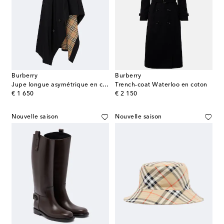
Burberry
Burberry
Jupe longue asymétrique en coton
Trench-coat Waterloo en coton
original price
original price
€ 1 650
€ 2 150
Nouvelle saison
Nouvelle saison