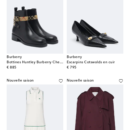
Burberry
Burberry
Bottines Huntley Burberry Check en cuir
Escarpins Cotswolds en cuir
original price
original price
€ 885
€ 795
Nouvelle saison
Nouvelle saison