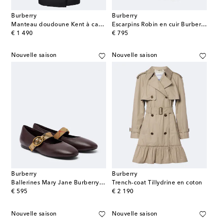
Burberry
Burberry
Manteau doudoune Kent à capuche
Escarpins Robin en cuir Burberry Check
original price
original price
€ 1 490
€ 795
Nouvelle saison
Nouvelle saison
Burberry
Burberry
Ballerines Mary Jane Burberry Check en cuir
Trench-coat Tillydrine en coton
original price
original price
€ 595
€ 2 190
Nouvelle saison
Nouvelle saison