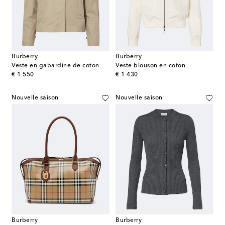
Burberry
Burberry
Veste en gabardine de coton
Veste blouson en coton
original price
original price
€ 1 550
€ 1 430
Nouvelle saison
Nouvelle saison
Burberry
Burberry