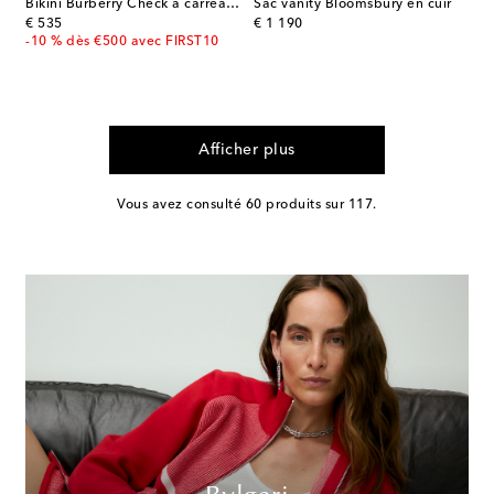
Bikini Burberry Check à carreaux
Sac vanity Bloomsbury en cuir
original price
original price
€ 535
€ 1 190
-10 % dès €500 avec FIRST10
Afficher plus
Vous avez consulté 60 produits sur 117.