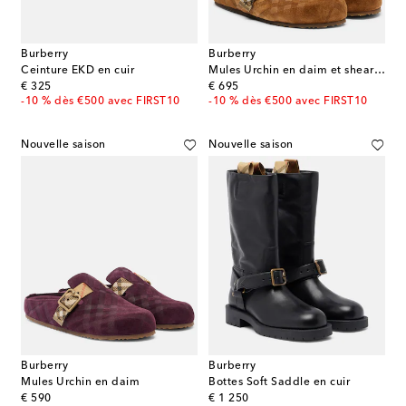
Burberry
Burberry
Ceinture EKD en cuir
Mules Urchin en daim et shearling
original price
original price
€ 325
€ 695
-10 % dès €500 avec FIRST10
-10 % dès €500 avec FIRST10
Nouvelle saison
Nouvelle saison
Burberry
Burberry
Mules Urchin en daim
Bottes Soft Saddle en cuir
original price
original price
€ 590
€ 1 250