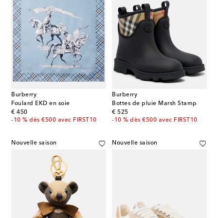
Burberry
Burberry
Foulard EKD en soie
Bottes de pluie Marsh Stamp
original price
original price
€ 450
€ 525
-10 % dès €500 avec FIRST10
-10 % dès €500 avec FIRST10
Nouvelle saison
Nouvelle saison