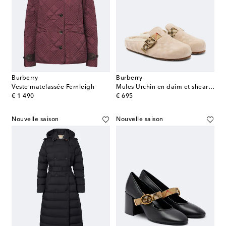
Burberry
Burberry
Veste matelassée Fernleigh
Mules Urchin en daim et shearling
original price
original price
€ 1 490
€ 695
Nouvelle saison
Nouvelle saison