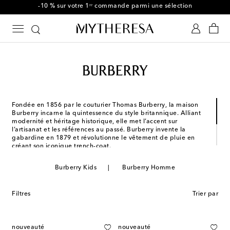
Utilisez le code FIRST10 dès €500
Fondée en 1856 par le couturier Thomas Burberry, la maison
Burberry incarne la quintessence du style britannique. Alliant
modernité et héritage historique, elle met l’accent sur
l’artisanat et les références au passé. Burberry invente la
gabardine en 1879 et révolutionne le vêtement de pluie en
créant son iconique trench-coat.
À présent, Daniel Lee fait rimer Burberry avec fantaisie. Sous
son influence, la tradition britannique est réinventée avec des
Burberry Kids
Burberry Homme
pièces modernes ornées du traditionnel et emblématique
imprimé à carreaux.
Filtres
Trier par
nouveauté
nouveauté