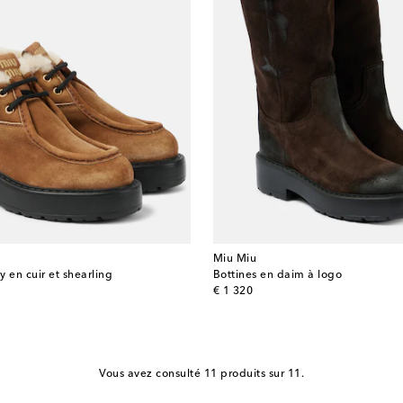
Miu Miu
 en cuir et shearling
Bottines en daim à logo
original price
€ 1 320
Vous avez consulté 11 produits sur 11.