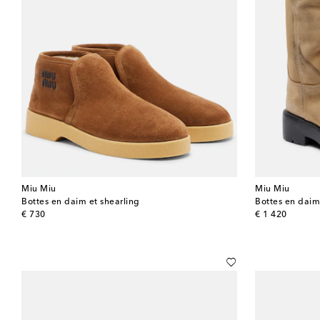
Miu Miu
Miu Miu
Bottes en daim et shearling
Bottes en dai
original price
original price
€ 730
€ 1 420