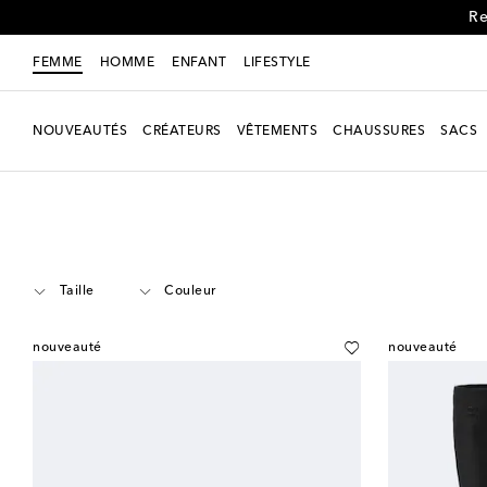
Re
FEMME
HOMME
ENFANT
LIFESTYLE
NOUVEAUTÉS
CRÉATEURS
VÊTEMENTS
CHAUSSURES
SACS
Femme
Créateurs
Miu Miu
Chaussures
Bottes
Bottes plates
Taille
Couleur
nouveauté
nouveauté