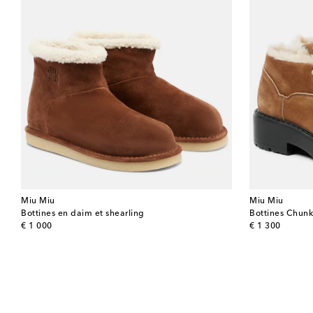
Miu Miu
Miu Miu
Bottines en daim et shearling
Bottines Chunky
original price
original price
€ 1 000
€ 1 300