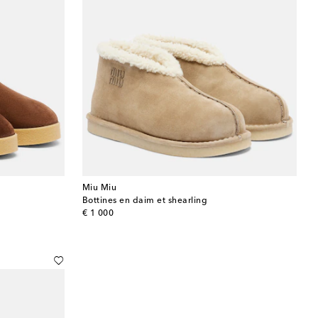
Miu Miu
Bottines en daim et shearling
original price
€ 1 000