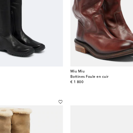
Miu Miu
Bottines Foule en cuir
original price
€ 1 800