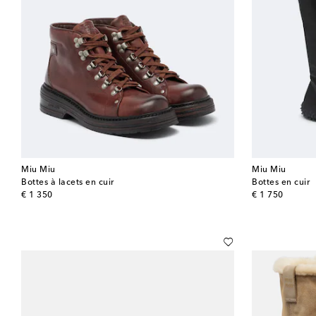
Miu Miu
Miu Miu
Bottes à lacets en cuir
Bottes en cuir
original price
original price
€ 1 350
€ 1 750