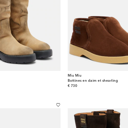
Miu Miu
m
Bottines en daim et shearling
original price
€ 730