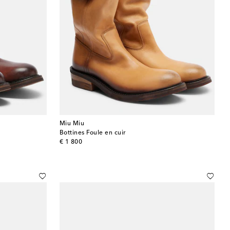
Miu Miu
Bottines Foule en cuir
original price
€ 1 800