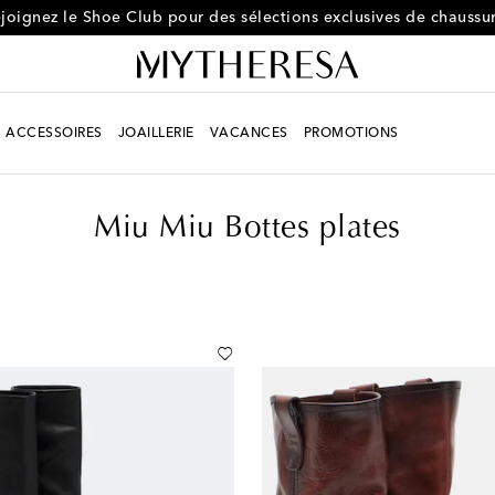
joignez le Shoe Club pour des sélections exclusives de chaussu
ACCESSOIRES
JOAILLERIE
VACANCES
PROMOTIONS
Miu Miu Bottes plates