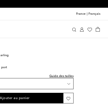
France
|
Français
u Miu
Chaussures
Bottes
Bottes plates
ture indiquée
arling
e port
ishlist
Guide des tailles
ishlist
e
ce
Ajouter au panier