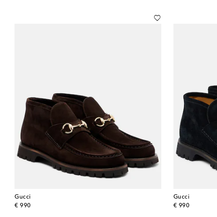
Gucci
Gucci
original price
original price
€ 990
€ 990