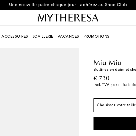
Une nouvelle paire chaque jour : adhérez au Shoe Club
ACCESSOIRES
JOAILLERIE
VACANCES
PROMOTIONS
Femme
Créateurs
Mi
Miu Miu
Correspond à la poin
Bottines en daim et she
original price
€ 730
EU 35
Stock faible
incl. TVA ; excl. frais d
EU 37
Ajouter à la W
EU 39
Ajouter à la W
Choisissez votre taill
EU 41
Dernière piè