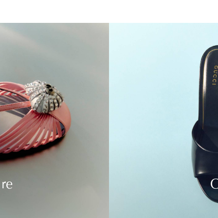
ure
C