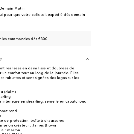
 Demain Matin
 pour que votre colis soit expédié dès demain
sur les commandes dès €300
e
nt réalisées en daim lisse et doublées de
un confort tout au long de la journée. Elles
es robustes et sont signées des logos sur les
au (daim)
arling
e intérieure en shearling, semelle en caoutchouc
bout rond
e
se de protection, boîte à chaussures
r selon créateur : James Brown
cle : marron