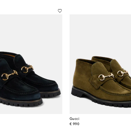
Gucci
original price
€ 990