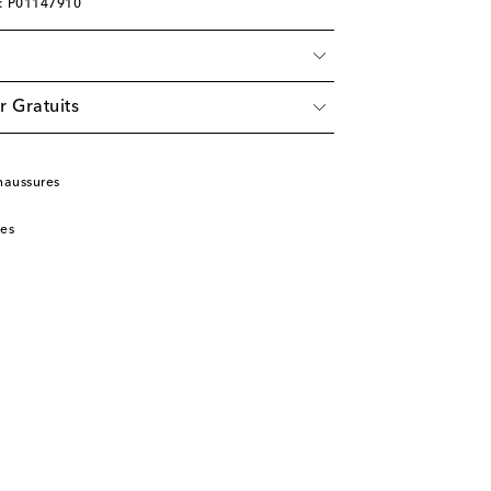
e: P01147910
r Gratuits
haussures
tes