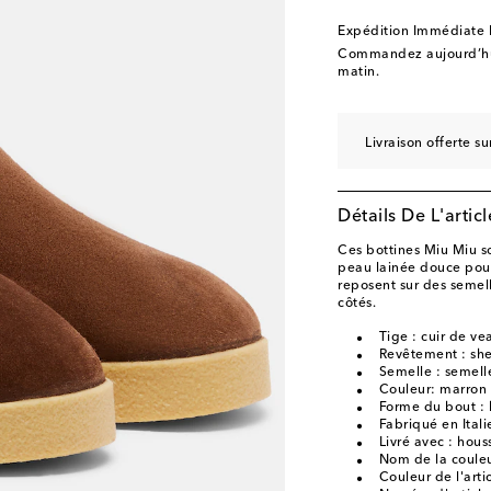
Expédition Immédiate
Commandez aujourd’hui
matin.
Livraison offerte 
Détails De L'articl
Ces bottines Miu Miu so
peau lainée douce pour 
reposent sur des semell
côtés.
Tige : cuir de ve
Revêtement : she
Semelle : semell
Couleur: marron
Forme du bout : 
Fabriqué en Itali
Livré avec : hous
Nom de la couleu
Couleur de l'arti