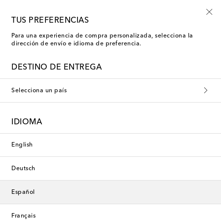
Envío gratis en pedidos superiores a €400
TUS PREFERENCIAS
Para una experiencia de compra personalizada, selecciona la
dirección de envío e idioma de preferencia.
El arte de regalar
DESTINO DE ENTREGA
Filtros
Ordenar por
Selecciona un país
nuevo
nuevo
IDIOMA
English
Deutsch
Español
Français