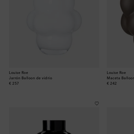
Louise Roe
Louise Roe
Jarrón Balloon de vidrio
Maceta Balloo
original price
original price
€ 257
€ 242