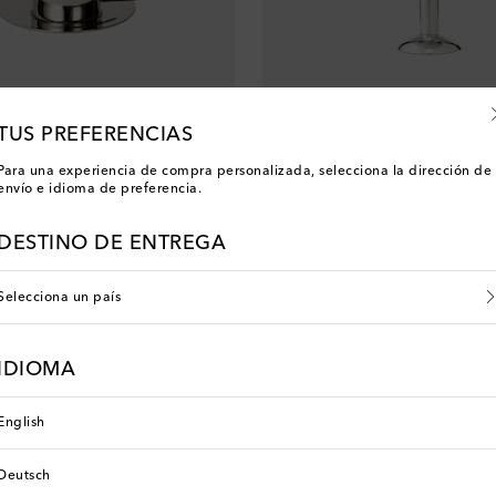
TUS PREFERENCIAS
Para una experiencia de compra personalizada, selecciona la dirección de
envío e idioma de preferencia.
Louise Roe
latillo S.R. de acero inoxidable
Copa de champán Tall de acero in
original price
€ 120
DESTINO DE ENTREGA
Selecciona un país
IDIOMA
English
Deutsch