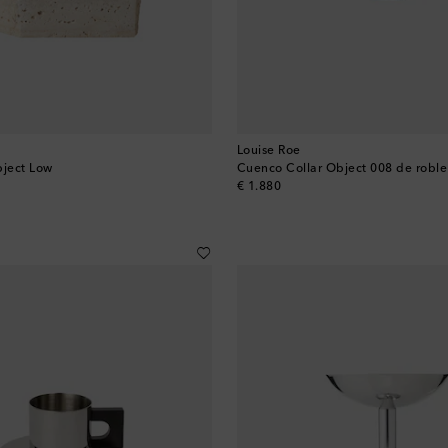
Louise Roe
bject Low
Cuenco Collar Object 008 de roble
original price
€ 1.880