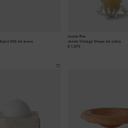
Louise Roe
bject 002 de acero
Jarrón Vintage Drape de vidrio
original price
€ 1.075