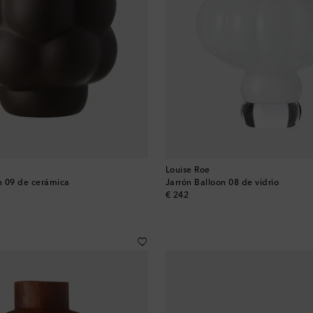
Louise Roe
n 09 de cerámica
Jarrón Balloon 08 de vidrio
original price
€ 242