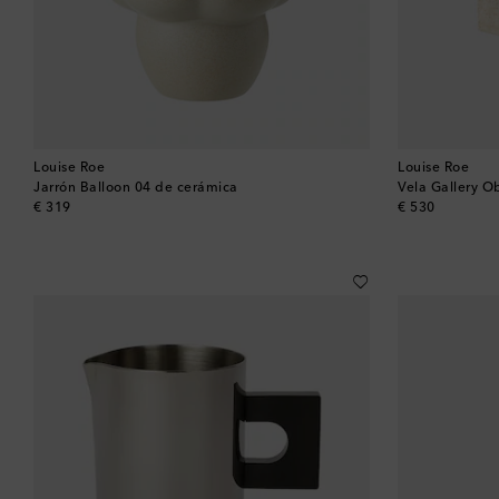
Louise Roe
Louise Roe
Jarrón Balloon 04 de cerámica
Vela Gallery O
original price
original price
€ 319
€ 530