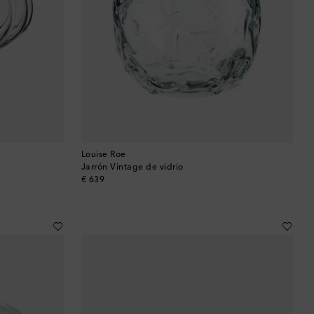
Baréin
Bélgica
Bermudas
Bolivia
Bosnia y Herzegovina
Louise Roe
Jarrón Vintage de vidrio
original price
€ 639
Botsuana
Brasil
Brunéi
Bulgaria