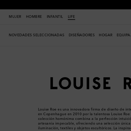
MUJER
HOMBRE
INFANTIL
LIFE
NOVEDADES SELECCIONADAS
DISEÑADORES
HOGAR
EQUIPA
LIFE
Diseñadores
Louise Roe
Louise Roe es una innovadora firma de diseño de int
en Copenhague en 2010 por la talentosa Louise Roe
colección homónima combina a la perfección intuición
artesanía impecable, ofreciendo una selección únic
iluminación, textiles y objetos escultóricos. La inspira