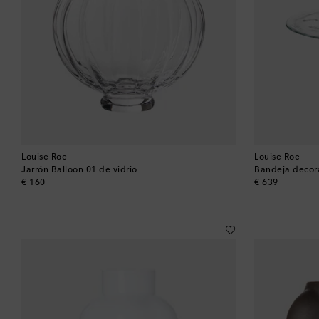
Louise Roe
Louise Roe
Jarrón Balloon 01 de vidrio
Bandeja decora
original price
original price
€ 160
€ 639