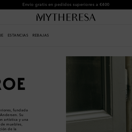
Envío gratis en pedidos superiores a €400
JE
ESTANCIAS
REBAJAS
eriores, fundada
 Andersen. Su
 artística y una
a de muebles,
ción de la