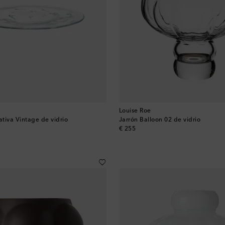
Louise Roe
tiva Vintage de vidrio
Jarrón Balloon 02 de vidrio
original price
€ 255