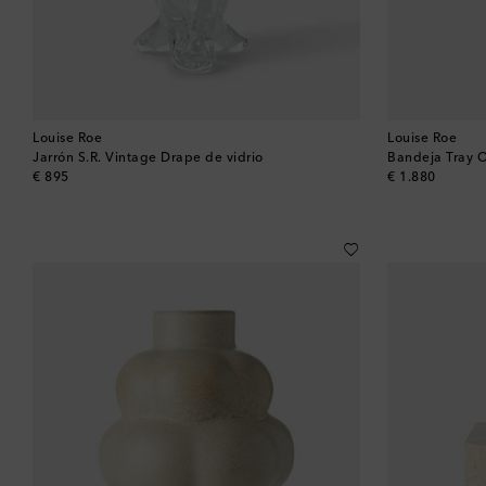
Louise Roe
Louise Roe
Jarrón S.R. Vintage Drape de vidrio
Bandeja Tray O
original price
original price
€ 895
€ 1.880