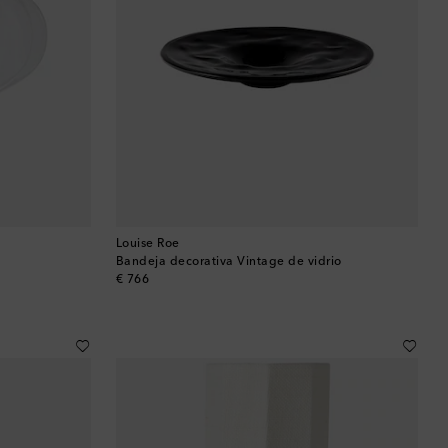
Bután
Camboya
Canadá
Catar
Chequia
Chile
Louise Roe
Bandeja decorativa Vintage de vidrio
original price
€ 766
China
Chipre
Colombia
Comoras