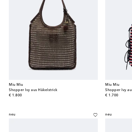
Miu Miu
Miu Miu
Shopper Ivy aus Häkelstrick
Shopper Ivy au
original price
original price
€ 1.800
€ 1.700
neu
neu