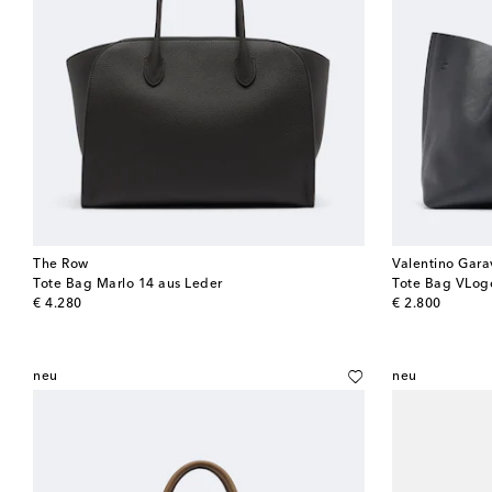
The Row
Valentino Gara
Tote Bag Marlo 14 aus Leder
Tote Bag VLogo
original price
original price
€ 4.280
€ 2.800
neu
neu