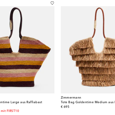
Zimmermann
ntime Large aus Raffiabast
Tote Bag Goldentime Medium aus R
original price
€ 695
 mit FIRST10