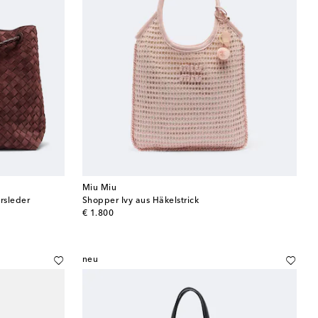
Miu Miu
rsleder
Shopper Ivy aus Häkelstrick
original price
€ 1.800
neu