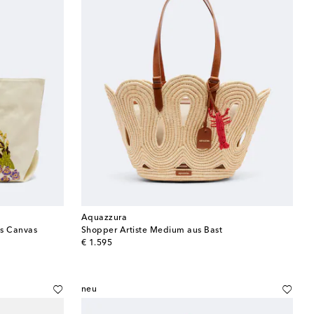
Aquazzura
us Canvas
Shopper Artiste Medium aus Bast
original price
€ 1.595
neu