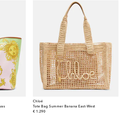
Chloé
vas
Tote Bag Summer Banana East-West
original price
€ 1.290