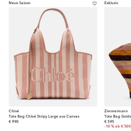
Neue Saison
Exklusiv
Chloé
Zimmermann
Tote Bag Chloé Stripy Large aus Canvas
Tote Bag Golde
original price
original price
€ 990
€ 595
-10 % ab € 500