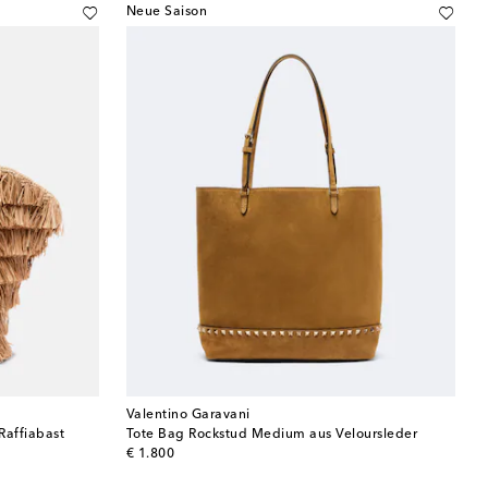
Neue Saison
Valentino Garavani
affiabast
Tote Bag Rockstud Medium aus Veloursleder
original price
€ 1.800