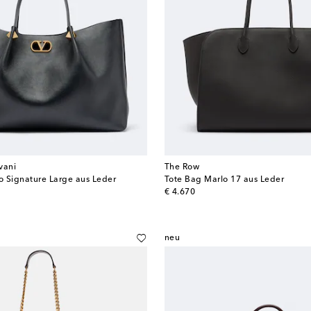
vani
The Row
 Signature Large aus Leder
Tote Bag Marlo 17 aus Leder
original price
€ 4.670
neu