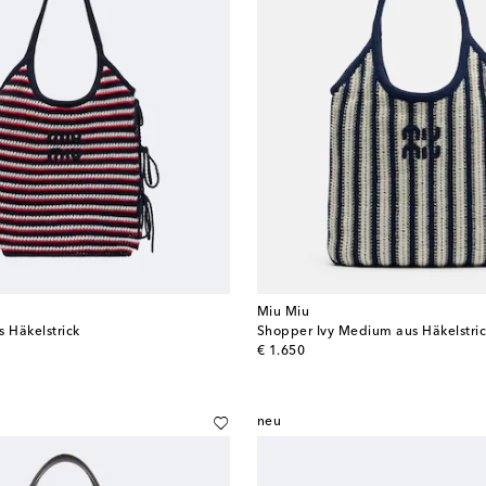
Miu Miu
s Häkelstrick
Shopper Ivy Medium aus Häkelstri
original price
€ 1.650
neu