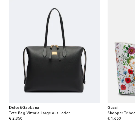
Dolce&Gabbana
Gucci
Tote Bag Vittoria Large aus Leder
Shopper Tribe
original price
original price
€ 2.350
€ 1.650