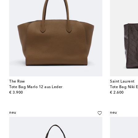
The Row
Saint Laurent
Tote Bag Marlo 12 aus Leder
Tote Bag Niki 
original price
original price
€ 3.900
€ 2.600
neu
neu