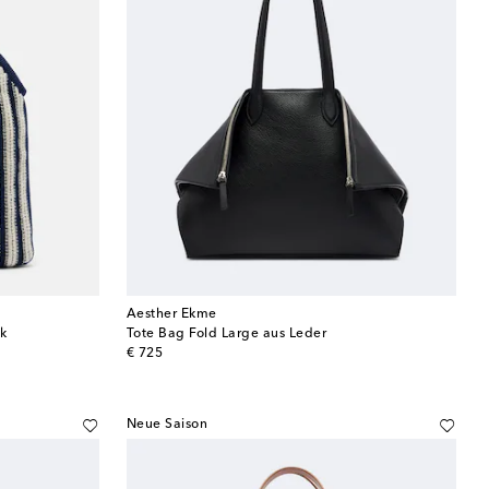
Aesther Ekme
ck
Tote Bag Fold Large aus Leder
original price
€ 725
Neue Saison