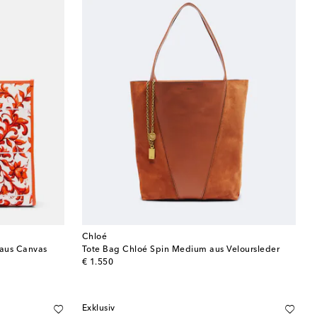
Chloé
 aus Canvas
Tote Bag Chloé Spin Medium aus Veloursleder
original price
€ 1.550
Exklusiv