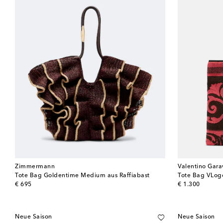
Zimmermann
Valentino Gara
Tote Bag Goldentime Medium aus Raffiabast
Tote Bag VLog
original price
original price
€ 695
€ 1.300
Neue Saison
Neue Saison