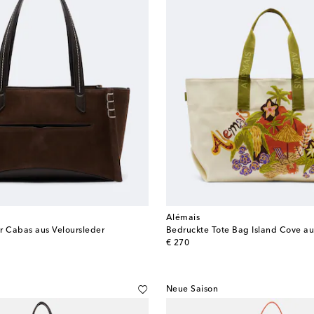
Alémais
r Cabas aus Veloursleder
Bedruckte Tote Bag Island Cove a
original price
€ 270
Neue Saison