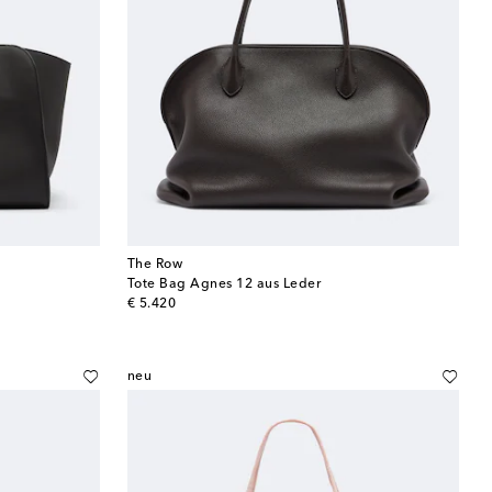
The Row
Tote Bag Agnes 12 aus Leder
original price
€ 5.420
neu