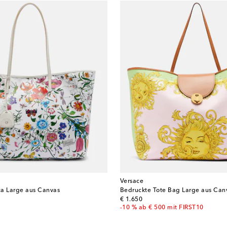
Versace
ca Large aus Canvas
Bedruckte Tote Bag Large aus Can
original price
€ 1.650
-10 % ab € 500 mit FIRST10