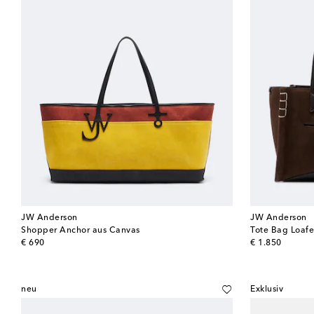
JW Anderson
JW Anderson
Shopper Anchor aus Canvas
Tote Bag Loafe
original price
original price
€ 690
€ 1.850
neu
Exklusiv