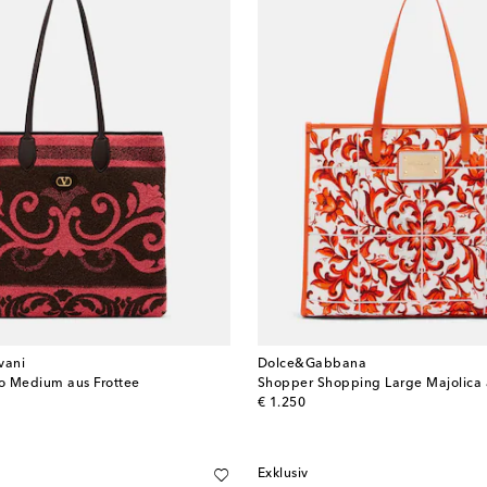
vani
Dolce&Gabbana
o Medium aus Frottee
Shopper Shopping Large Majolica
original price
€ 1.250
Exklusiv