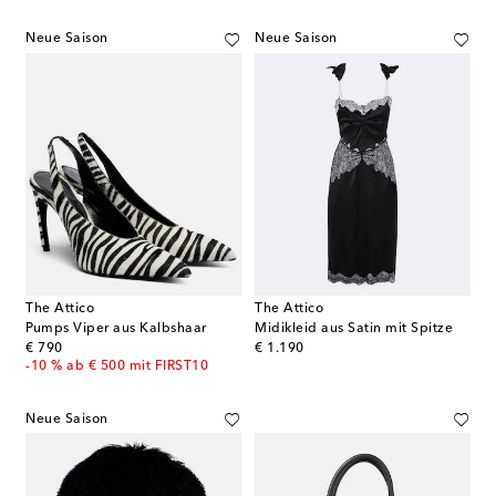
Neue Saison
Neue Saison
The Attico
The Attico
Pumps Viper aus Kalbshaar
Midikleid aus Satin mit Spitze
original price
original price
€ 790
€ 1.190
-10 % ab € 500 mit FIRST10
Neue Saison