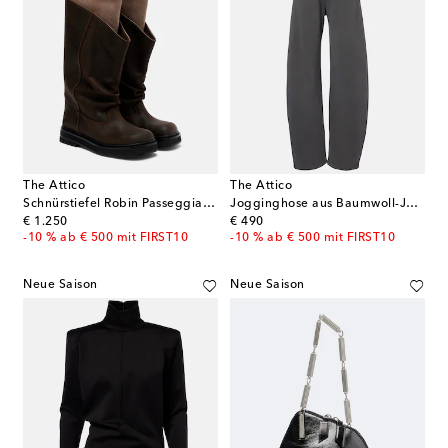
The Attico
The Attico
Schnürstiefel Robin Passeggiata aus Leder
Jogginghose aus Baumwoll-Jersey
original price
original price
€ 1.250
€ 490
-10 % ab € 500 mit FIRST10
-10 % ab € 500 mit FIRST10
Neue Saison
Neue Saison