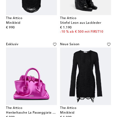
The Attico
The Attico
Minikleid
Stiefel Leon aus Lackleder
original price
original price
€ 990
€ 1.190
-10 % ab € 500 mit FIRST10
Exklusiv
Neue Saison
The Attico
The Attico
Henkeltasche La Passeggiata Mini aus Satin
Minikleid