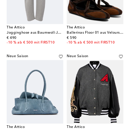
The Attico
The Attico
Jogginghose aus Baumwoll-Jersey
Ballerinas Floor 01 aus Veloursleder
original price
original price
€ 490
€ 590
-10 % ab € 500 mit FIRST10
-10 % ab € 500 mit FIRST10
Neue Saison
Neue Saison
The Attico
The Attico