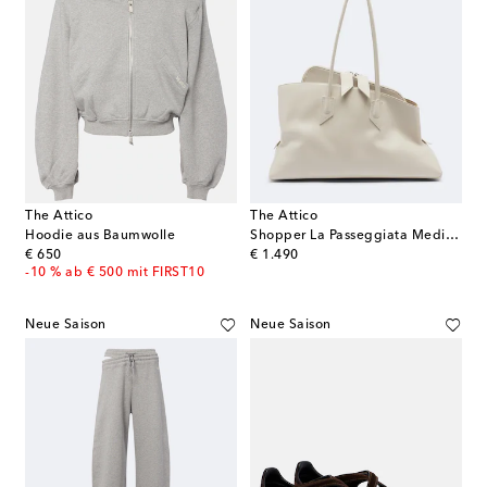
The Attico
The Attico
Hoodie aus Baumwolle
Shopper La Passeggiata Medium aus Leder
original price
original price
€ 650
€ 1.490
-10 % ab € 500 mit FIRST10
Neue Saison
Neue Saison