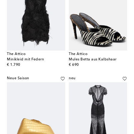
The Attico
The Attico
Minikleid mit Federn
Mules Betta aus Kalbshaar
original price
original price
€ 1.790
€ 690
Neue Saison
neu