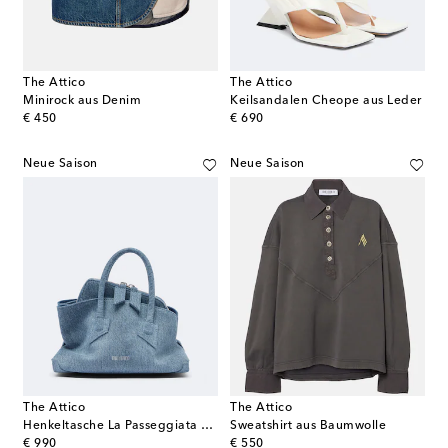
The Attico
The Attico
Minirock aus Denim
Keilsandalen Cheope aus Leder
original price
original price
€ 450
€ 690
Neue Saison
Neue Saison
The Attico
The Attico
Henkeltasche La Passeggiata Mini aus Denim
Sweatshirt aus Baumwolle
original price
original price
€ 990
€ 550