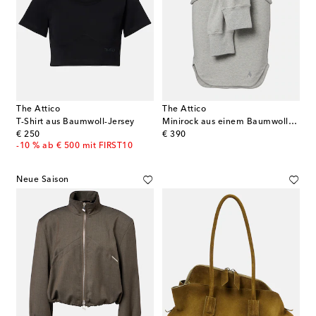
The Attico
The Attico
T-Shirt aus Baumwoll-Jersey
Minirock aus einem Baumwollgemisch
original price
original price
€ 250
€ 390
-10 % ab € 500 mit FIRST10
Neue Saison