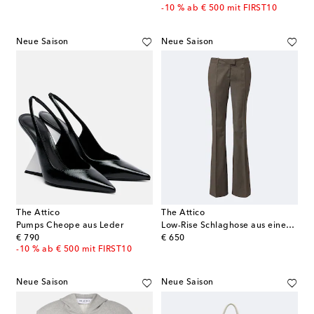
-10 % ab € 500 mit FIRST10
Neue Saison
Neue Saison
The Attico
The Attico
Pumps Cheope aus Leder
Low-Rise Schlaghose aus einem Wollgemisch
original price
original price
€ 790
€ 650
-10 % ab € 500 mit FIRST10
Neue Saison
Neue Saison