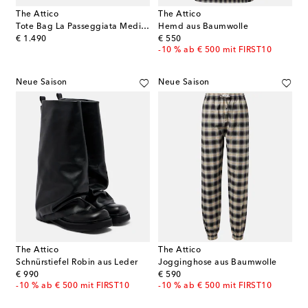
The Attico
The Attico
Tote Bag La Passeggiata Medium aus Leder
Hemd aus Baumwolle
original price
original price
€ 1.490
€ 550
-10 % ab € 500 mit FIRST10
Neue Saison
Neue Saison
The Attico
The Attico
Schnürstiefel Robin aus Leder
Jogginghose aus Baumwolle
original price
original price
€ 990
€ 590
-10 % ab € 500 mit FIRST10
-10 % ab € 500 mit FIRST10