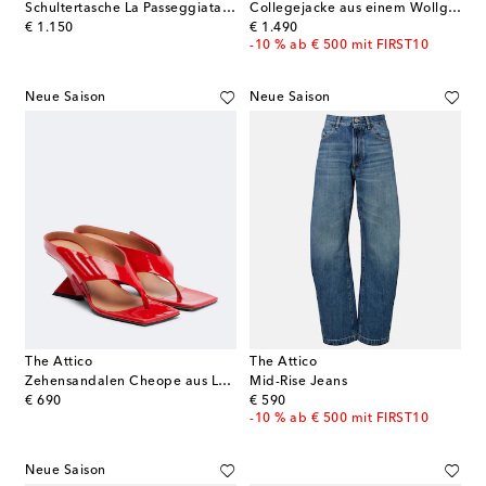
Schultertasche La Passeggiata Small aus Denim
Collegejacke aus einem Wollgemisch
original price
original price
€ 1.150
€ 1.490
-10 % ab € 500 mit FIRST10
Neue Saison
Neue Saison
The Attico
The Attico
Zehensandalen Cheope aus Leder
Mid-Rise Jeans
original price
original price
€ 690
€ 590
-10 % ab € 500 mit FIRST10
Neue Saison