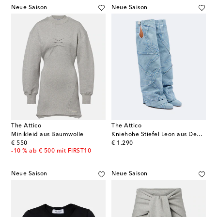
Neue Saison
Neue Saison
The Attico
The Attico
Minikleid aus Baumwolle
Kniehohe Stiefel Leon aus Denim
original price
original price
€ 550
€ 1.290
-10 % ab € 500 mit FIRST10
Neue Saison
Neue Saison