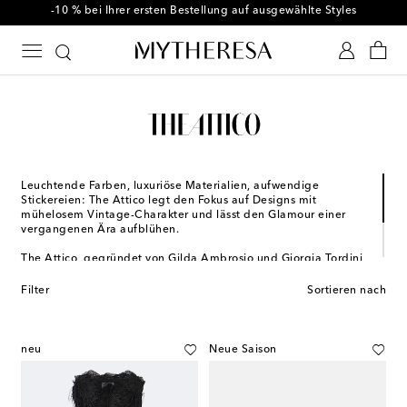
-10 % bei Ihrer ersten Bestellung auf ausgewählte Styles
Leuchtende Farben, luxuriöse Materialien, aufwendige
Stickereien: The Attico legt den Fokus auf Designs mit
mühelosem Vintage-Charakter und lässt den Glamour einer
vergangenen Ära aufblühen.
The Attico, gegründet von Gilda Ambrosio und Giorgia Tordini,
entstand aus der Idee, Mode als Ausdrucksmittel anzusehen
und der Vielseitigkeit weiblicher Stärke. Seit ihrer Gründung
Filter
Sortieren nach
2016 konzentriert sich die Brand auf den sich ergänzenden
Persönlichkeiten beider Kreativdirektorinnen.
neu
Neue Saison