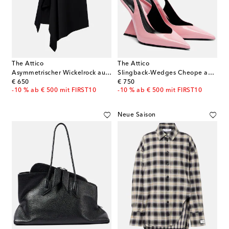
The Attico
The Attico
Asymmetrischer Wickelrock aus Schurwolle
Slingback-Wedges Cheope aus Leder
original price
original price
€ 650
€ 750
-10 % ab € 500 mit FIRST10
-10 % ab € 500 mit FIRST10
Neue Saison