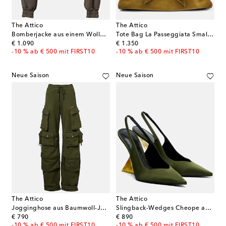
The Attico
The Attico
Bomberjacke aus einem Wollgemisch
Tote Bag La Passeggiata Small aus Veloursleder
original price
original price
€ 1.090
€ 1.350
-10 % ab € 500 mit FIRST10
-10 % ab € 500 mit FIRST10
Neue Saison
Neue Saison
The Attico
The Attico
Jogginghose aus Baumwoll-Jersey
Slingback-Wedges Cheope aus Satin
original price
original price
€ 790
€ 890
-10 % ab € 500 mit FIRST10
-10 % ab € 500 mit FIRST10