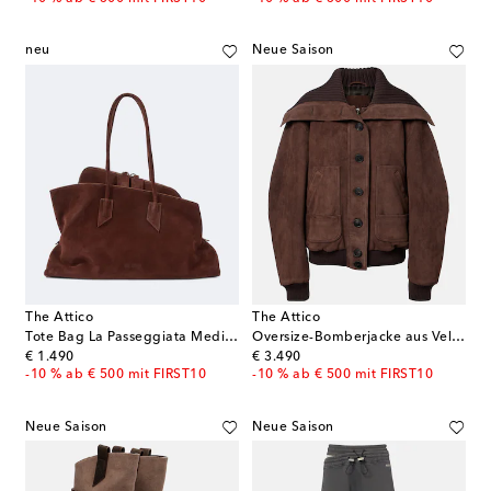
neu
Neue Saison
The Attico
The Attico
Tote Bag La Passeggiata Medium aus Veloursleder
Oversize-Bomberjacke aus Veloursleder
original price
original price
€ 1.490
€ 3.490
-10 % ab € 500 mit FIRST10
-10 % ab € 500 mit FIRST10
Neue Saison
Neue Saison