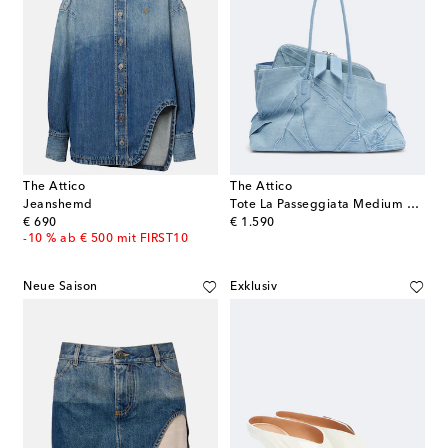
The Attico
The Attico
Jeanshemd
Tote La Passeggiata Medium aus Denim
original price
original price
€ 690
€ 1.590
-10 % ab € 500 mit FIRST10
Neue Saison
Exklusiv