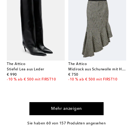
The Attico
The Attico
Stiefel Lea aus Leder
Midirock aus Schurwolle mit Hahnentrittmuster
original price
original price
€ 990
€ 750
-10 % ab € 500 mit FIRST10
-10 % ab € 500 mit FIRST10
Mehr anzeigen
Sie haben 60 von 157 Produkten angesehen