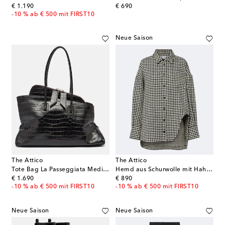
original price
original price
€ 1.190
€ 690
-10 % ab € 500 mit FIRST10
Neue Saison
The Attico
The Attico
Tote Bag La Passeggiata Medium aus Leder
Hemd aus Schurwolle mit Hahnentrittmuster
original price
original price
€ 1.690
€ 890
-10 % ab € 500 mit FIRST10
-10 % ab € 500 mit FIRST10
Neue Saison
Neue Saison