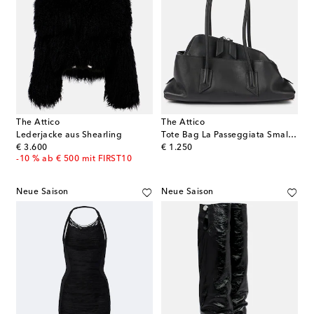
The Attico
The Attico
Lederjacke aus Shearling
Tote Bag La Passeggiata Small aus Leder
original price
original price
€ 3.600
€ 1.250
-10 % ab € 500 mit FIRST10
Neue Saison
Neue Saison