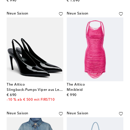
original price
original price
€ 990
€ 1.090
Neue Saison
Neue Saison
The Attico
The Attico
Slingback-Pumps Viper aus Leder
Minikleid
original price
original price
€ 690
€ 990
-10 % ab € 500 mit FIRST10
Neue Saison
Neue Saison