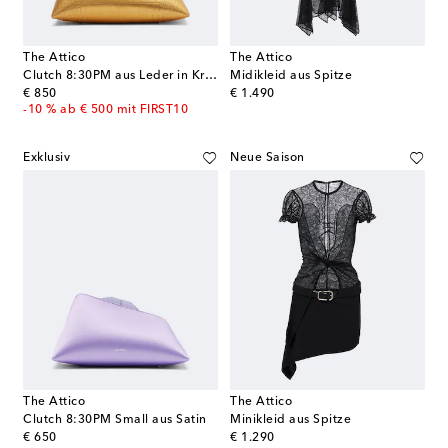
The Attico
The Attico
Clutch 8:30PM aus Leder in Kroko-Optik
Midikleid aus Spitze
original price
original price
€ 850
€ 1.490
-10 % ab € 500 mit FIRST10
Exklusiv
Neue Saison
The Attico
The Attico
Clutch 8:30PM Small aus Satin
Minikleid aus Spitze
original price
original price
€ 650
€ 1.290