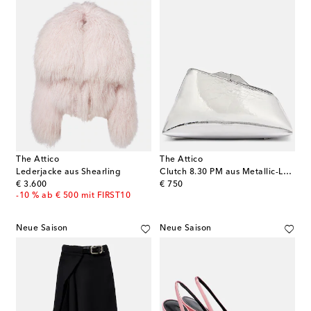
The Attico
The Attico
Lederjacke aus Shearling
Clutch 8.30 PM aus Metallic-Leder
original price
original price
€ 3.600
€ 750
-10 % ab € 500 mit FIRST10
Neue Saison
Neue Saison