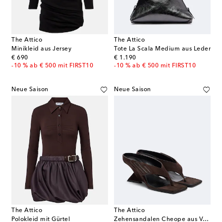
The Attico
The Attico
Minikleid aus Jersey
Tote La Scala Medium aus Leder
original price
original price
€ 690
€ 1.190
-10 % ab € 500 mit FIRST10
-10 % ab € 500 mit FIRST10
Neue Saison
Neue Saison
The Attico
The Attico
Polokleid mit Gürtel
Zehensandalen Cheope aus Veloursleder