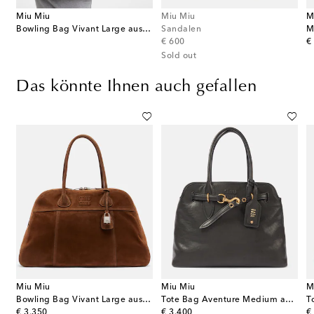
Miu Miu
Miu Miu
M
Bowling Bag Vivant Large aus Veloursleder
Sandalen
original price
or
€ 600
€
Sold out
Das könnte Ihnen auch gefallen
Miu Miu
Miu Miu
M
eltasche Amazona 180 Medium aus Leder
Bowling Bag Vivant Large aus Veloursleder
Tote Bag Aventure Medium aus Leder
original price
original price
or
€ 3.350
€ 3.400
€